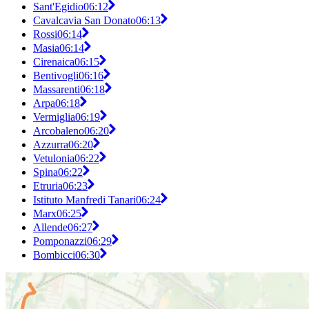
Sant'Egidio
06:12
Cavalcavia San Donato
06:13
Rossi
06:14
Masia
06:14
Cirenaica
06:15
Bentivogli
06:16
Massarenti
06:18
Arpa
06:18
Vermiglia
06:19
Arcobaleno
06:20
Azzurra
06:20
Vetulonia
06:22
Spina
06:22
Etruria
06:23
Istituto Manfredi Tanari
06:24
Marx
06:25
Allende
06:27
Pomponazzi
06:29
Bombicci
06:30