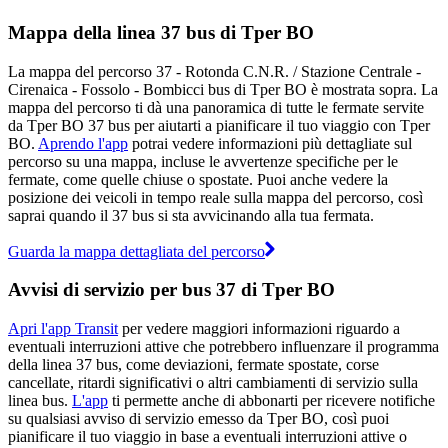
Mappa della linea 37 bus di Tper BO
La mappa del percorso 37 - Rotonda C.N.R. / Stazione Centrale -
Cirenaica - Fossolo - Bombicci bus di Tper BO è mostrata sopra. La
mappa del percorso ti dà una panoramica di tutte le fermate servite
da Tper BO 37 bus per aiutarti a pianificare il tuo viaggio con Tper
BO.
Aprendo l'app
potrai vedere informazioni più dettagliate sul
percorso su una mappa, incluse le avvertenze specifiche per le
fermate, come quelle chiuse o spostate. Puoi anche vedere la
posizione dei veicoli in tempo reale sulla mappa del percorso, così
saprai quando il 37 bus si sta avvicinando alla tua fermata.
Guarda la mappa dettagliata del percorso
Avvisi di servizio per bus 37 di Tper BO
Apri l'app Transit
per vedere maggiori informazioni riguardo a
eventuali interruzioni attive che potrebbero influenzare il programma
della linea 37 bus, come deviazioni, fermate spostate, corse
cancellate, ritardi significativi o altri cambiamenti di servizio sulla
linea bus.
L'app
ti permette anche di abbonarti per ricevere notifiche
su qualsiasi avviso di servizio emesso da Tper BO, così puoi
pianificare il tuo viaggio in base a eventuali interruzioni attive o