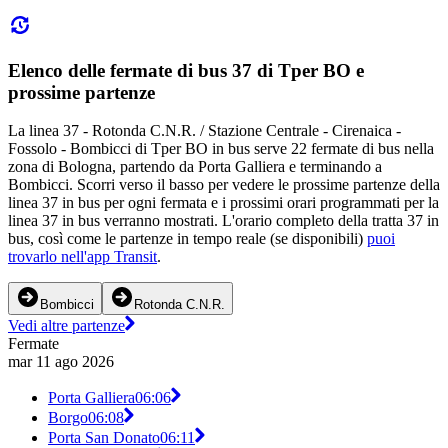
Elenco delle fermate di bus 37 di Tper BO e
prossime partenze
La linea 37 - Rotonda C.N.R. / Stazione Centrale - Cirenaica -
Fossolo - Bombicci di Tper BO in bus serve 22 fermate di bus nella
zona di Bologna, partendo da Porta Galliera e terminando a
Bombicci. Scorri verso il basso per vedere le prossime partenze della
linea 37 in bus per ogni fermata e i prossimi orari programmati per la
linea 37 in bus verranno mostrati. L'orario completo della tratta 37 in
bus, così come le partenze in tempo reale (se disponibili)
puoi
trovarlo nell'app Transit
.
Bombicci
Rotonda C.N.R.
Vedi altre partenze
Fermate
mar 11 ago 2026
Porta Galliera
06:06
Borgo
06:08
Porta San Donato
06:11