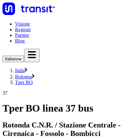
Visione
Regioni
Partner
Blog
Italiano
Italia
Bologna
Tper BO
37
Tper BO linea 37 bus
Rotonda C.N.R. / Stazione Centrale -
Cirenaica - Fossolo - Bombicci