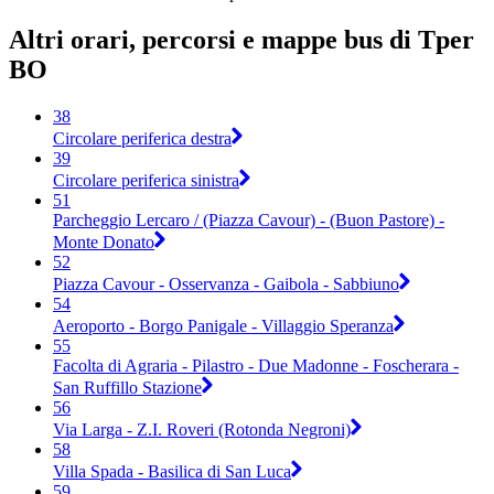
Altri orari, percorsi e mappe bus di Tper
BO
38
Circolare periferica destra
39
Circolare periferica sinistra
51
Parcheggio Lercaro / (Piazza Cavour) - (Buon Pastore) -
Monte Donato
52
Piazza Cavour - Osservanza - Gaibola - Sabbiuno
54
Aeroporto - Borgo Panigale - Villaggio Speranza
55
Facolta di Agraria - Pilastro - Due Madonne - Foscherara -
San Ruffillo Stazione
56
Via Larga - Z.I. Roveri (Rotonda Negroni)
58
Villa Spada - Basilica di San Luca
59