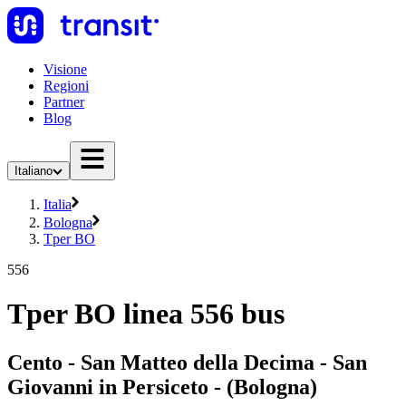
Visione
Regioni
Partner
Blog
Italiano
Italia
Bologna
Tper BO
556
Tper BO linea 556 bus
Cento - San Matteo della Decima - San
Giovanni in Persiceto - (Bologna)