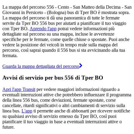
La mappa del percorso 556 - Cento - San Matteo della Decima - San
Giovanni in Persiceto - (Bologna) bus di Tper BO è mostrata sopra.
La mappa del percorso ti dà una panoramica di tutte le fermate
servite da Tper BO 556 bus per aiutarti a pianificare il tuo viaggio
con Tper BO.
Aprendo l'app
potrai vedere informazioni più
dettagliate sul percorso su una mappa, incluse le avvertenze
specifiche per le fermate, come quelle chiuse o spostate. Puoi anche
vedere la posizione dei veicoli in tempo reale sulla mappa del
percorso, così saprai quando il 556 bus si sta avvicinando alla tua
fermata.
Guarda la mappa dettagliata del percorso
Avvisi di servizio per bus 556 di Tper BO
Apri l'app Transit
per vedere maggiori informazioni riguardo a
eventuali interruzioni attive che potrebbero influenzare il programma
della linea 556 bus, come deviazioni, fermate spostate, corse
cancellate, ritardi significativi o altri cambiamenti di servizio sulla
linea bus.
L'app
ti permette anche di abbonarti per ricevere notifiche
su qualsiasi avviso di servizio emesso da Tper BO, così puoi
pianificare il tuo viaggio in base a eventuali interruzioni attive o
future.