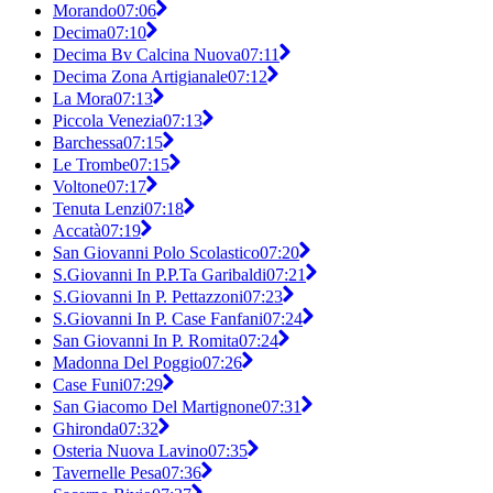
Morando
07:06
Decima
07:10
Decima Bv Calcina Nuova
07:11
Decima Zona Artigianale
07:12
La Mora
07:13
Piccola Venezia
07:13
Barchessa
07:15
Le Trombe
07:15
Voltone
07:17
Tenuta Lenzi
07:18
Accatà
07:19
San Giovanni Polo Scolastico
07:20
S.Giovanni In P.P.Ta Garibaldi
07:21
S.Giovanni In P. Pettazzoni
07:23
S.Giovanni In P. Case Fanfani
07:24
San Giovanni In P. Romita
07:24
Madonna Del Poggio
07:26
Case Funi
07:29
San Giacomo Del Martignone
07:31
Ghironda
07:32
Osteria Nuova Lavino
07:35
Tavernelle Pesa
07:36