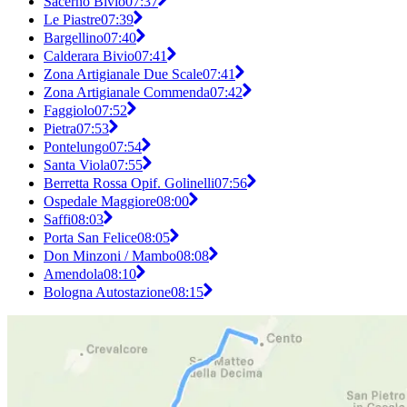
Sacerno Bivio
07:37
Le Piastre
07:39
Bargellino
07:40
Calderara Bivio
07:41
Zona Artigianale Due Scale
07:41
Zona Artigianale Commenda
07:42
Faggiolo
07:52
Pietra
07:53
Pontelungo
07:54
Santa Viola
07:55
Berretta Rossa Opif. Golinelli
07:56
Ospedale Maggiore
08:00
Saffi
08:03
Porta San Felice
08:05
Don Minzoni / Mambo
08:08
Amendola
08:10
Bologna Autostazione
08:15