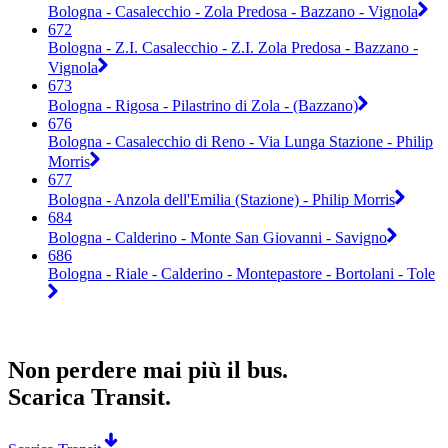
Bologna - Casalecchio - Zola Predosa - Bazzano - Vignola
672
Bologna - Z.I. Casalecchio - Z.I. Zola Predosa - Bazzano -
Vignola
673
Bologna - Rigosa - Pilastrino di Zola - (Bazzano)
676
Bologna - Casalecchio di Reno - Via Lunga Stazione - Philip
Morris
677
Bologna - Anzola dell'Emilia (Stazione) - Philip Morris
684
Bologna - Calderino - Monte San Giovanni - Savigno
686
Bologna - Riale - Calderino - Montepastore - Bortolani - Tole
Non perdere mai più il bus.
Scarica Transit.