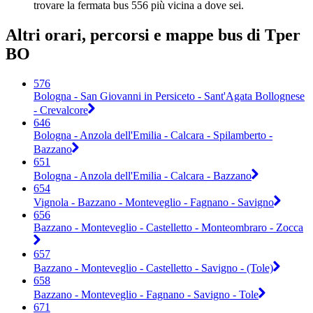
trovare la fermata bus 556 più vicina a dove sei.
Altri orari, percorsi e mappe bus di Tper
BO
576
Bologna - San Giovanni in Persiceto - Sant'Agata Bollognese
- Crevalcore
646
Bologna - Anzola dell'Emilia - Calcara - Spilamberto -
Bazzano
651
Bologna - Anzola dell'Emilia - Calcara - Bazzano
654
Vignola - Bazzano - Monteveglio - Fagnano - Savigno
656
Bazzano - Monteveglio - Castelletto - Monteombraro - Zocca
657
Bazzano - Monteveglio - Castelletto - Savigno - (Tole)
658
Bazzano - Monteveglio - Fagnano - Savigno - Tole
671