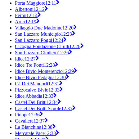
Porta Maggiore
12:11
Albertoni
12:12
Fermi
12:14
Arno
12:19
Villaggio Due Madonne
12:20
San Lazzaro Municipio
12:23
San Lazzaro Poggi
12:24
Cicogna Fondazione Cirulli
12:26
San Lazzaro Cimitero
12:26
Idice
12:27
Idice Tre Ponti
12:28
Idice Bivio Monterenzio
12:29
Idice Bivio Pedagna
12:30
Cà Dei Mandorli
12:31
Pizzocalvo Bivio
12:33
Idice Abbadia
12:33
Castel Dei Britti
12:34
Castel Dei Britti Scuole
12:35
Pioppe
12:36
Cavaliera
12:37
La Bianchina
12:38
Mercatale Pace
12:38