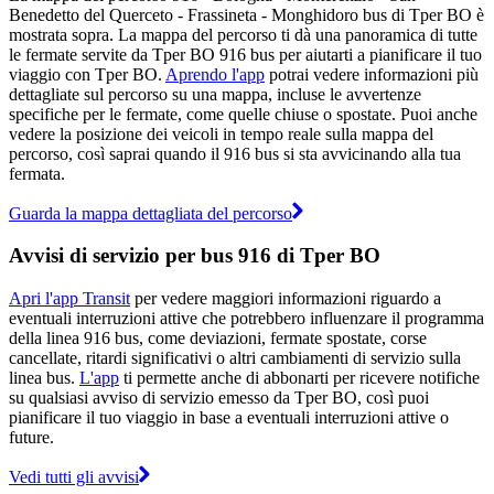
Benedetto del Querceto - Frassineta - Monghidoro bus di Tper BO è
mostrata sopra. La mappa del percorso ti dà una panoramica di tutte
le fermate servite da Tper BO 916 bus per aiutarti a pianificare il tuo
viaggio con Tper BO.
Aprendo l'app
potrai vedere informazioni più
dettagliate sul percorso su una mappa, incluse le avvertenze
specifiche per le fermate, come quelle chiuse o spostate. Puoi anche
vedere la posizione dei veicoli in tempo reale sulla mappa del
percorso, così saprai quando il 916 bus si sta avvicinando alla tua
fermata.
Guarda la mappa dettagliata del percorso
Avvisi di servizio per bus 916 di Tper BO
Apri l'app Transit
per vedere maggiori informazioni riguardo a
eventuali interruzioni attive che potrebbero influenzare il programma
della linea 916 bus, come deviazioni, fermate spostate, corse
cancellate, ritardi significativi o altri cambiamenti di servizio sulla
linea bus.
L'app
ti permette anche di abbonarti per ricevere notifiche
su qualsiasi avviso di servizio emesso da Tper BO, così puoi
pianificare il tuo viaggio in base a eventuali interruzioni attive o
future.
Vedi tutti gli avvisi