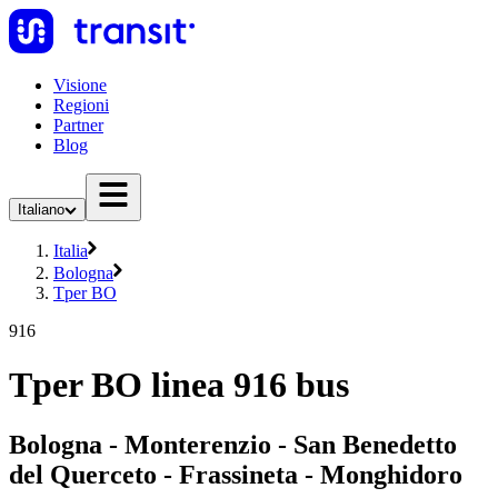
Visione
Regioni
Partner
Blog
Italiano
Italia
Bologna
Tper BO
916
Tper BO linea 916 bus
Bologna - Monterenzio - San Benedetto
del Querceto - Frassineta - Monghidoro