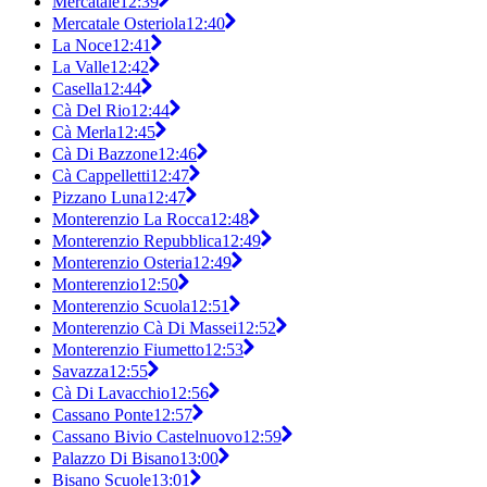
Mercatale
12:39
Mercatale Osteriola
12:40
La Noce
12:41
La Valle
12:42
Casella
12:44
Cà Del Rio
12:44
Cà Merla
12:45
Cà Di Bazzone
12:46
Cà Cappelletti
12:47
Pizzano Luna
12:47
Monterenzio La Rocca
12:48
Monterenzio Repubblica
12:49
Monterenzio Osteria
12:49
Monterenzio
12:50
Monterenzio Scuola
12:51
Monterenzio Cà Di Massei
12:52
Monterenzio Fiumetto
12:53
Savazza
12:55
Cà Di Lavacchio
12:56
Cassano Ponte
12:57
Cassano Bivio Castelnuovo
12:59
Palazzo Di Bisano
13:00
Bisano Scuole
13:01