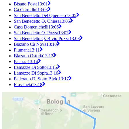
Bisano Posta
13:01
Cà Corradini
13:03
San Benedetto Del Querceto
13:05
San Benedetto Q. Chiesa
13:05
Casa Domenichelli
13:06
San Benedetto Q. Pozza
13:07
San Benedetto Q. Bivio Pozza
13:08
Biazano Cà Nova
13:10
Fiumana
13:11
Biazano Osteria
13:12
Palazza
13:14
Lamazze Di Sotto
13:15
Lamazze Di Sopra
13:16
Pallerano Di Sotto Bivio
13:17
Frassineta
13:18