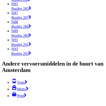
N85
Buslijn 285
N87
Buslijn 287
N88
Buslijn 288
N89
Buslijn 289
N91
Buslijn 291
N93
Buslijn 293
Andere vervoersmiddelen in de buurt van
Amsterdam
Tram
Metro
Pont