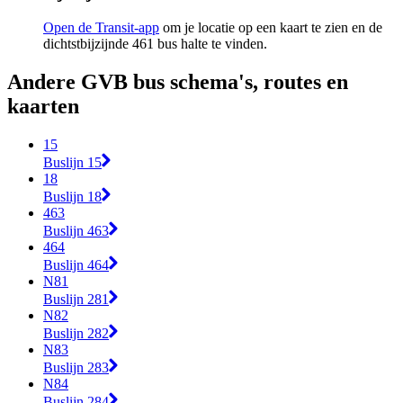
Open de Transit-app
om je locatie op een kaart te zien en de
dichtstbijzijnde 461 bus halte te vinden.
Andere GVB bus schema's, routes en
kaarten
15
Buslijn 15
18
Buslijn 18
463
Buslijn 463
464
Buslijn 464
N81
Buslijn 281
N82
Buslijn 282
N83
Buslijn 283
N84
Buslijn 284