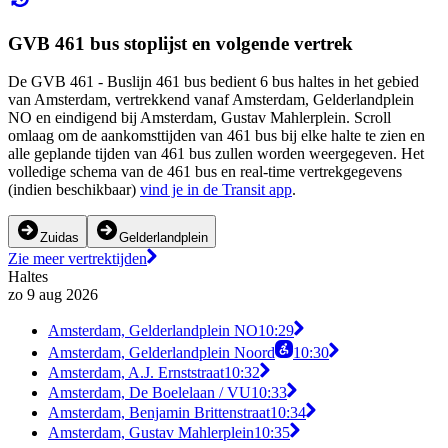
GVB 461 bus stoplijst en volgende vertrek
De GVB 461 - Buslijn 461 bus bedient 6 bus haltes in het gebied
van Amsterdam, vertrekkend vanaf Amsterdam, Gelderlandplein
NO en eindigend bij Amsterdam, Gustav Mahlerplein. Scroll
omlaag om de aankomsttijden van 461 bus bij elke halte te zien en
alle geplande tijden van 461 bus zullen worden weergegeven. Het
volledige schema van de 461 bus en real-time vertrekgegevens
(indien beschikbaar)
vind je in de Transit app
.
Zuidas
Gelderlandplein
Zie meer vertrektijden
Haltes
zo 9 aug 2026
Amsterdam, Gelderlandplein NO
10:29
Amsterdam, Gelderlandplein Noord
10:30
Amsterdam, A.J. Ernststraat
10:32
Amsterdam, De Boelelaan / VU
10:33
Amsterdam, Benjamin Brittenstraat
10:34
Amsterdam, Gustav Mahlerplein
10:35