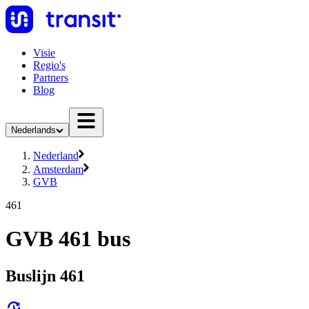
Visie
Regio's
Partners
Blog
Nederlands
Nederland
Amsterdam
GVB
461
GVB 461 bus
Buslijn 461