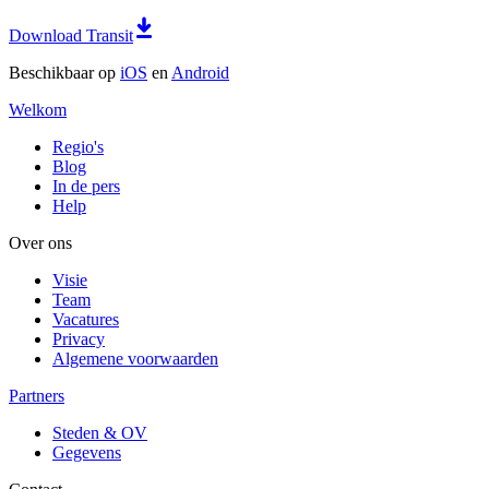
Download Transit
Beschikbaar op
iOS
en
Android
Welkom
Regio's
Blog
In de pers
Help
Over ons
Visie
Team
Vacatures
Privacy
Algemene voorwaarden
Partners
Steden & OV
Gegevens