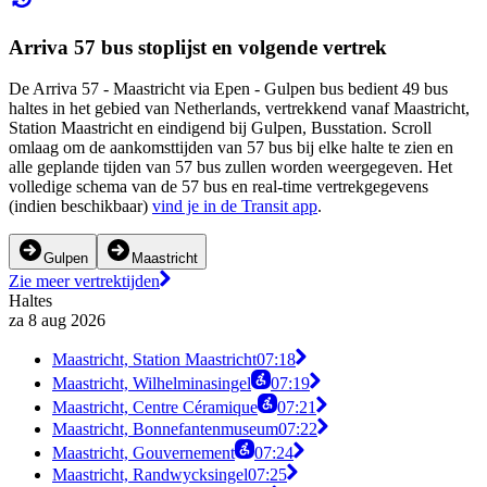
Arriva 57 bus stoplijst en volgende vertrek
De Arriva 57 - Maastricht via Epen - Gulpen bus bedient 49 bus
haltes in het gebied van Netherlands, vertrekkend vanaf Maastricht,
Station Maastricht en eindigend bij Gulpen, Busstation. Scroll
omlaag om de aankomsttijden van 57 bus bij elke halte te zien en
alle geplande tijden van 57 bus zullen worden weergegeven. Het
volledige schema van de 57 bus en real-time vertrekgegevens
(indien beschikbaar)
vind je in de Transit app
.
Gulpen
Maastricht
Zie meer vertrektijden
Haltes
za 8 aug 2026
Maastricht, Station Maastricht
07:18
Maastricht, Wilhelminasingel
07:19
Maastricht, Centre Céramique
07:21
Maastricht, Bonnefantenmuseum
07:22
Maastricht, Gouvernement
07:24
Maastricht, Randwycksingel
07:25