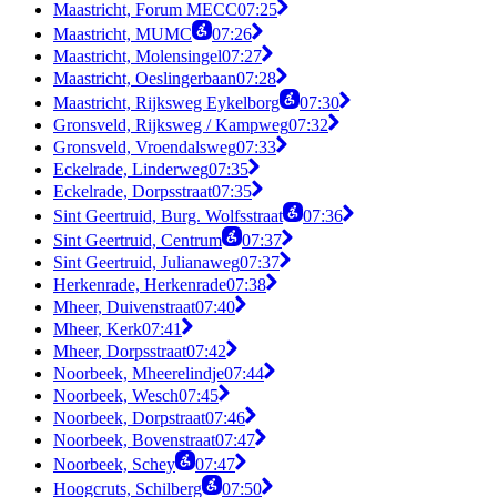
Maastricht, Forum MECC
07:25
Maastricht, MUMC
07:26
Maastricht, Molensingel
07:27
Maastricht, Oeslingerbaan
07:28
Maastricht, Rijksweg Eykelborg
07:30
Gronsveld, Rijksweg / Kampweg
07:32
Gronsveld, Vroendalsweg
07:33
Eckelrade, Linderweg
07:35
Eckelrade, Dorpsstraat
07:35
Sint Geertruid, Burg. Wolfsstraat
07:36
Sint Geertruid, Centrum
07:37
Sint Geertruid, Julianaweg
07:37
Herkenrade, Herkenrade
07:38
Mheer, Duivenstraat
07:40
Mheer, Kerk
07:41
Mheer, Dorpsstraat
07:42
Noorbeek, Mheerelindje
07:44
Noorbeek, Wesch
07:45
Noorbeek, Dorpstraat
07:46
Noorbeek, Bovenstraat
07:47
Noorbeek, Schey
07:47
Hoogcruts, Schilberg
07:50