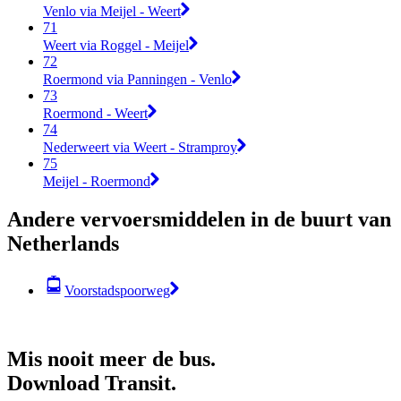
Venlo via Meijel - Weert
71
Weert via Roggel - Meijel
72
Roermond via Panningen - Venlo
73
Roermond - Weert
74
Nederweert via Weert - Stramproy
75
Meijel - Roermond
Andere vervoersmiddelen in de buurt van
Netherlands
Voorstadspoorweg
Mis nooit meer de bus.
Download Transit.