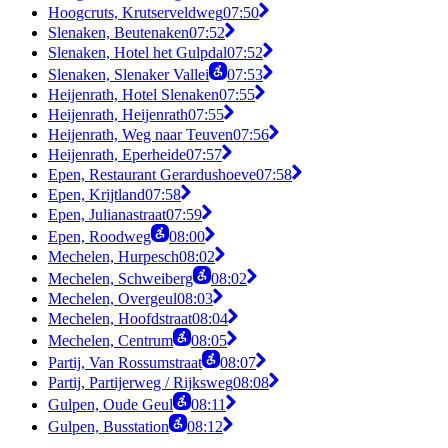
Hoogcruts, Krutserveldweg
07:50
Slenaken, Beutenaken
07:52
Slenaken, Hotel het Gulpdal
07:52
Slenaken, Slenaker Vallei
07:53
Heijenrath, Hotel Slenaken
07:55
Heijenrath, Heijenrath
07:55
Heijenrath, Weg naar Teuven
07:56
Heijenrath, Eperheide
07:57
Epen, Restaurant Gerardushoeve
07:58
Epen, Krijtland
07:58
Epen, Julianastraat
07:59
Epen, Roodweg
08:00
Mechelen, Hurpesch
08:02
Mechelen, Schweiberg
08:02
Mechelen, Overgeul
08:03
Mechelen, Hoofdstraat
08:04
Mechelen, Centrum
08:05
Partij, Van Rossumstraat
08:07
Partij, Partijerweg / Rijksweg
08:08
Gulpen, Oude Geul
08:11
Gulpen, Busstation
08:12