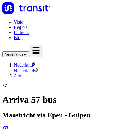
Visie
Regio's
Partners
Blog
Nederlands
Nederland
Netherlands
Arriva
57
Arriva 57 bus
Maastricht via Epen - Gulpen