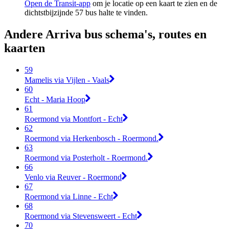
Open de Transit-app
om je locatie op een kaart te zien en de
dichtstbijzijnde 57 bus halte te vinden.
Andere Arriva bus schema's, routes en
kaarten
59
Mamelis via Vijlen - Vaals
60
Echt - Maria Hoop
61
Roermond via Montfort - Echt
62
Roermond via Herkenbosch - Roermond.
63
Roermond via Posterholt - Roermond.
66
Venlo via Reuver - Roermond
67
Roermond via Linne - Echt
68
Roermond via Stevensweert - Echt
70