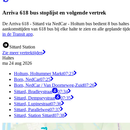
Arriva 618 bus stoplijst en volgende vertrek
De Arriva 618 - Sittard via NedCar - Holtum bus bedient 8 bus haltes
aankomsttijden van 618 bus bij elke halte te zien en alle geplande t
in de Transit app
.
Sittard Station
Zie meer vertrektijden
Haltes
ma 24 aug 2026
Holtum, Holtummer Markt
07:23
Born, NedCar
07:25
Born, NedCar / Van Doorneweg-Zuid
07:26
Sittard, Bradleystraat
07:34
Sittard, Dempseystraat
07:35
Sittard, Lupinestraat
07:36
Sittard, Parallelweg
07:37
Sittard, Station Sittard
07:38