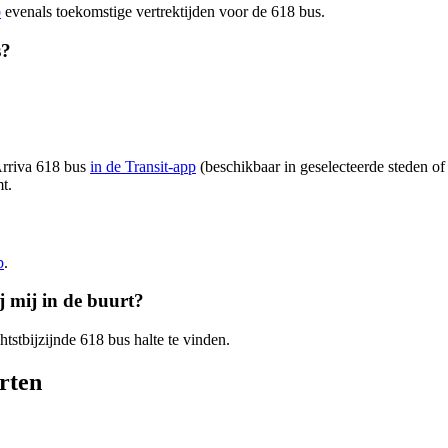
p
evenals toekomstige vertrektijden voor de 618 bus.
s?
Arriva 618 bus
in de Transit-app
(beschikbaar in geselecteerde steden of 
t.
p
.
j mij in de buurt?
htstbijzijnde 618 bus halte te vinden.
rten