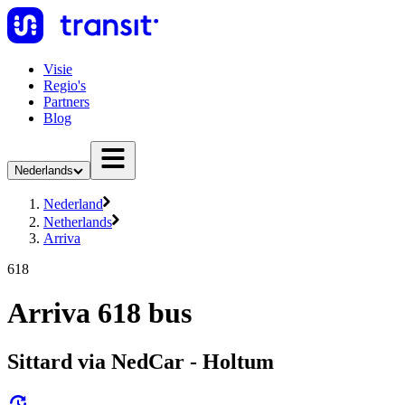
Visie
Regio's
Partners
Blog
Nederlands
Nederland
Netherlands
Arriva
618
Arriva 618 bus
Sittard via NedCar - Holtum