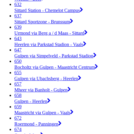
632
Sittard Station - Chemelot Campus
637
Sittard Sportzone - Brunssum
639
Urmond via Berg a / d Maas - Sittard
643
Heerlen via Parkstad Stadion - Vaals
647
Gulpen via Simpelveld - Parkstad Stadion
650
Bocholtz via Gulpen - Maastricht Centrum
655
Gulpen via Ubachsberg - Heerlen
657
Mheer via Banholt - Gulpen
658
Gulpen - Heerlen
659
Maastricht via Gulpen - Vaals
672
Roermond - Panningen
674