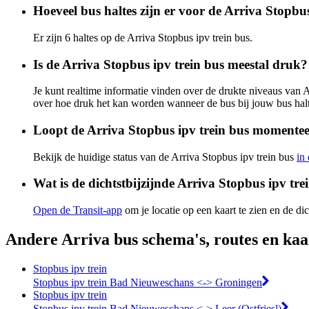
Hoeveel bus haltes zijn er voor de Arriva Stopbus
Er zijn 6 haltes op de Arriva Stopbus ipv trein bus.
Is de Arriva Stopbus ipv trein bus meestal druk?
Je kunt realtime informatie vinden over de drukte niveaus van 
over hoe druk het kan worden wanneer de bus bij jouw bus hal
Loopt de Arriva Stopbus ipv trein bus momentee
Bekijk de huidige status van de Arriva Stopbus ipv trein bus
in
Wat is de dichtstbijzijnde Arriva Stopbus ipv trei
Open de Transit-app
om je locatie op een kaart te zien en de dic
Andere Arriva bus schema's, routes en kaa
Stopbus ipv trein
Stopbus ipv trein Bad Nieuweschans <-> Groningen
Stopbus ipv trein
Stopbus ipv trein Bad Nieuweschans <-> Leer (Ostfriesl)