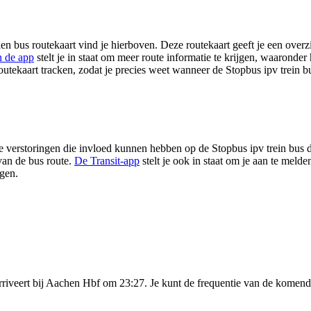
n bus routekaart vind je hierboven. Deze routekaart geeft je een overz
n de app
stelt je in staat om meer route informatie te krijgen, waaronder 
routekaart tracken, zodat je precies weet wanneer de Stopbus ipv trein bu
e verstoringen die invloed kunnen hebben op de Stopbus ipv trein bus di
 van de bus route.
De Transit-app
stelt je ook in staat om je aan te meld
ngen.
rriveert bij Aachen Hbf om 23:27. Je kunt de frequentie van de komende