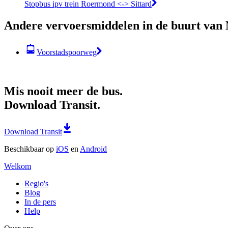
Stopbus ipv trein Roermond <-> Sittard
Andere vervoersmiddelen in de buurt van 
Voorstadspoorweg
Mis nooit meer de bus.
Download Transit.
Download Transit
Beschikbaar op
iOS
en
Android
Welkom
Regio's
Blog
In de pers
Help