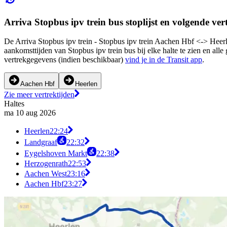
Arriva Stopbus ipv trein bus stoplijst en volgende ver
De Arriva Stopbus ipv trein - Stopbus ipv trein Aachen Hbf <-> Heer
aankomsttijden van Stopbus ipv trein bus bij elke halte te zien en al
vertrekgegevens (indien beschikbaar)
vind je in de Transit app
.
Aachen Hbf
Heerlen
Zie meer vertrektijden
Haltes
ma 10 aug 2026
Heerlen
22:24
Landgraaf
22:32
Eygelshoven Markt
22:38
Herzogenrath
22:53
Aachen West
23:16
Aachen Hbf
23:27