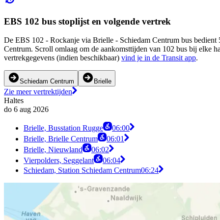
EBS 102 bus stoplijst en volgende vertrek
De EBS 102 - Rockanje via Brielle - Schiedam Centrum bus bedient 5 
Centrum. Scroll omlaag om de aankomsttijden van 102 bus bij elke ha
vertrekgegevens (indien beschikbaar)
vind je in de Transit app
.
Schiedam Centrum
Brielle
Zie meer vertrektijden
Haltes
do 6 aug 2026
Brielle, Busstation Rugge
06:00
Brielle, Brielle Centrum
06:01
Brielle, Nieuwland
06:02
Vierpolders, Seggelant
06:04
Schiedam, Station Schiedam Centrum
06:24