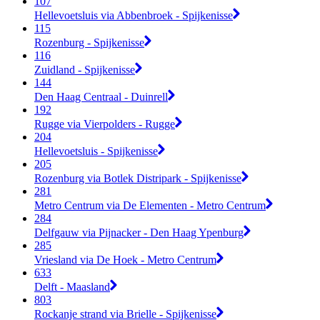
107
Hellevoetsluis via Abbenbroek - Spijkenisse
115
Rozenburg - Spijkenisse
116
Zuidland - Spijkenisse
144
Den Haag Centraal - Duinrell
192
Rugge via Vierpolders - Rugge
204
Hellevoetsluis - Spijkenisse
205
Rozenburg via Botlek Distripark - Spijkenisse
281
Metro Centrum via De Elementen - Metro Centrum
284
Delfgauw via Pijnacker - Den Haag Ypenburg
285
Vriesland via De Hoek - Metro Centrum
633
Delft - Maasland
803
Rockanje strand via Brielle - Spijkenisse