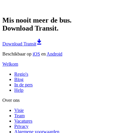
Mis nooit meer de bus.
Download Transit.
Download Transit
Beschikbaar op
iOS
en
Android
Welkom
Regio's
Blog
In de pers
Help
Over ons
Visie
Team
Vacatures
Privacy
Algemene voorwaarden