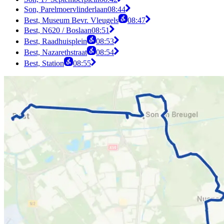
Son, Parelmoervlinderlaan
08:44
Best, Museum Bevr. Vleugels
08:47
Best, N620 / Boslaan
08:51
Best, Raadhuisplein
08:53
Best, Nazarethstraat
08:54
Best, Station
08:55