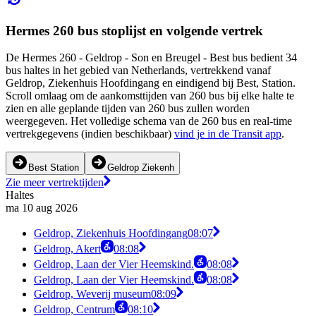
Hermes 260 bus stoplijst en volgende vertrek
De Hermes 260 - Geldrop - Son en Breugel - Best bus bedient 34
bus haltes in het gebied van Netherlands, vertrekkend vanaf
Geldrop, Ziekenhuis Hoofdingang en eindigend bij Best, Station.
Scroll omlaag om de aankomsttijden van 260 bus bij elke halte te
zien en alle geplande tijden van 260 bus zullen worden
weergegeven. Het volledige schema van de 260 bus en real-time
vertrekgegevens (indien beschikbaar)
vind je in de Transit app
.
Best Station
Geldrop Ziekenh
Zie meer vertrektijden
Haltes
ma 10 aug 2026
Geldrop, Ziekenhuis Hoofdingang
08:07
Geldrop, Akert
08:08
Geldrop, Laan der Vier Heemskind.
08:08
Geldrop, Laan der Vier Heemskind.
08:08
Geldrop, Weverij museum
08:09
Geldrop, Centrum
08:10