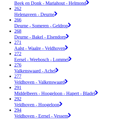
Beek en Donk - Mariahout - Helmond
262
Helenaveen - Deurne
266
Deurne - Someren - Geldrop
268
Deurne - Bakel - Elsendorp
271
Aalst - Waalre - Veldhoven
272
Eersel - Weebosch - Lommel
276
Valkenswaard - Achel
277
Veldhoven - Valkenswaard
291
Middelbeers - Hoogeloon - Hapert - Bladel
292
Veldhoven - Hoogeloon
294
Veldhoven - Eersel - Vessem