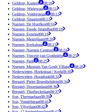
Geldrop, Kasteel
08:10
Geldrop, Wielewaal
08:11
Geldrop, Volderstraat
08:12
Geldrop, Spaarpot
08:13
Nuenen, De Huufkes
08:16
Nuenen, Enode Strandbad
08:18
Nuenen, Eeneind
08:19
Nuenen, Meierijlaan
08:20
Nuenen, Kerkstraat
08:23
Nuenen, Nuenen Centrum
08:24
Nuenen, Vincent van Goghplein
08:25
Nuenen, Park
08:25
Nuenen, Museum Van Gogh Village
08:26
Nederwetten, Hoekstraat / Kerk
08:30
Nederwetten, Hooidonk
08:32
Breugel, Pieter Brueghelplein
08:34
Breugel, Doormanlaan
08:36
Breugel, Thorbeckelaan
08:37
Son, Thermaelaan
08:39
Son, Vondelstraat
08:41
Son, Vijverlaan
08:42
Son, 17 Septemberplein
08:42