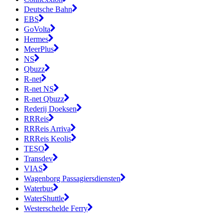
Deutsche Bahn
EBS
GoVolta
Hermes
MeerPlus
NS
Qbuzz
R-net
R-net NS
R-net Qbuzz
Rederij Doeksen
RRReis
RRReis Arriva
RRReis Keolis
TESO
Transdev
VIAS
Wagenborg Passagiersdiensten
Waterbus
WaterShuttle
Westerschelde Ferry