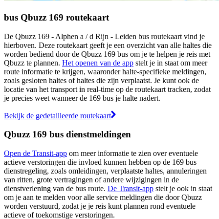
bus Qbuzz 169 routekaart
De Qbuzz 169 - Alphen a / d Rijn - Leiden bus routekaart vind je
hierboven. Deze routekaart geeft je een overzicht van alle haltes die
worden bediend door de Qbuzz 169 bus om je te helpen je reis met
Qbuzz te plannen.
Het openen van de app
stelt je in staat om meer
route informatie te krijgen, waaronder halte-specifieke meldingen,
zoals gesloten haltes of haltes die zijn verplaatst. Je kunt ook de
locatie van het transport in real-time op de routekaart tracken, zodat
je precies weet wanneer de 169 bus je halte nadert.
Bekijk de gedetailleerde routekaart
Qbuzz 169 bus dienstmeldingen
Open de Transit-app
om meer informatie te zien over eventuele
actieve verstoringen die invloed kunnen hebben op de 169 bus
dienstregeling, zoals omleidingen, verplaatste haltes, annuleringen
van ritten, grote vertragingen of andere wijzigingen in de
dienstverlening van de bus route.
De Transit-app
stelt je ook in staat
om je aan te melden voor alle service meldingen die door Qbuzz
worden verstuurd, zodat je je reis kunt plannen rond eventuele
actieve of toekomstige verstoringen.