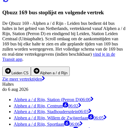
Qbuzz 169 bus stoplijst en volgende vertrek
De Qbuzz 169 - Alphen a / d Rijn - Leiden bus bedient 44 bus
haltes in het gebied van Netherlands, vertrekkend vanaf Alphen a / d
Rijn, Station (Perron D) en eindigend bij Leiden, Station Leiden
Centraal (Uitstaphalte). Scroll omlaag om de aankomsttijden van
169 bus bij elke halte te zien en alle geplande tijden van 169 bus
zullen worden weergegeven. Het volledige schema van de 169 bus
en real-time vertrekgegevens (indien beschikbaar)
vind je in de
Transit app
.
Leiden CS
Alphen a / d Rijn
Zie meer vertrektijden
Haltes
do 6 aug 2026
Alphen a / d Rijn, Station (Perron D)
06:00
Alphen a / d Rijn, Centrum
06:02
Alphen a / d Rijn, Stadhoudersplein
06:03
Alphen a / d Rijn, Willem de Zwijgerlaan
06:05
Alphen a / d Rijn, Sportlaan
06:06