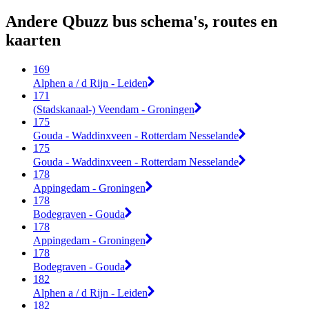
Andere Qbuzz bus schema's, routes en
kaarten
169
Alphen a / d Rijn - Leiden
171
(Stadskanaal-) Veendam - Groningen
175
Gouda - Waddinxveen - Rotterdam Nesselande
175
Gouda - Waddinxveen - Rotterdam Nesselande
178
Appingedam - Groningen
178
Bodegraven - Gouda
178
Appingedam - Groningen
178
Bodegraven - Gouda
182
Alphen a / d Rijn - Leiden
182