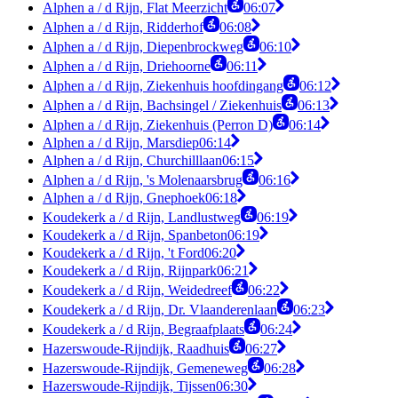
Alphen a / d Rijn, Flat Meerzicht
06:07
Alphen a / d Rijn, Ridderhof
06:08
Alphen a / d Rijn, Diepenbrockweg
06:10
Alphen a / d Rijn, Driehoorne
06:11
Alphen a / d Rijn, Ziekenhuis hoofdingang
06:12
Alphen a / d Rijn, Bachsingel / Ziekenhuis
06:13
Alphen a / d Rijn, Ziekenhuis (Perron D)
06:14
Alphen a / d Rijn, Marsdiep
06:14
Alphen a / d Rijn, Churchilllaan
06:15
Alphen a / d Rijn, 's Molenaarsbrug
06:16
Alphen a / d Rijn, Gnephoek
06:18
Koudekerk a / d Rijn, Landlustweg
06:19
Koudekerk a / d Rijn, Spanbeton
06:19
Koudekerk a / d Rijn, 't Ford
06:20
Koudekerk a / d Rijn, Rijnpark
06:21
Koudekerk a / d Rijn, Weidedreef
06:22
Koudekerk a / d Rijn, Dr. Vlaanderenlaan
06:23
Koudekerk a / d Rijn, Begraafplaats
06:24
Hazerswoude-Rijndijk, Raadhuis
06:27
Hazerswoude-Rijndijk, Gemeneweg
06:28
Hazerswoude-Rijndijk, Tijssen
06:30