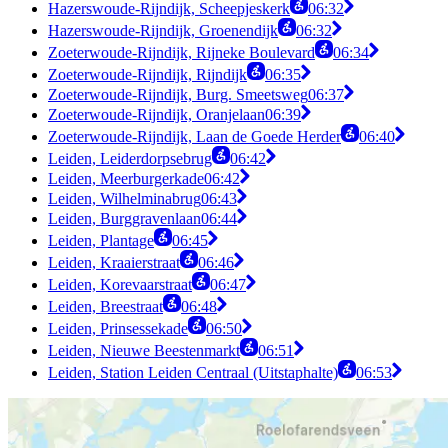
Hazerswoude-Rijndijk, Scheepjeskerk
06:32
Hazerswoude-Rijndijk, Groenendijk
06:32
Zoeterwoude-Rijndijk, Rijneke Boulevard
06:34
Zoeterwoude-Rijndijk, Rijndijk
06:35
Zoeterwoude-Rijndijk, Burg. Smeetsweg
06:37
Zoeterwoude-Rijndijk, Oranjelaan
06:39
Zoeterwoude-Rijndijk, Laan de Goede Herder
06:40
Leiden, Leiderdorpsebrug
06:42
Leiden, Meerburgerkade
06:42
Leiden, Wilhelminabrug
06:43
Leiden, Burggravenlaan
06:44
Leiden, Plantage
06:45
Leiden, Kraaierstraat
06:46
Leiden, Korevaarstraat
06:47
Leiden, Breestraat
06:48
Leiden, Prinsessekade
06:50
Leiden, Nieuwe Beestenmarkt
06:51
Leiden, Station Leiden Centraal (Uitstaphalte)
06:53