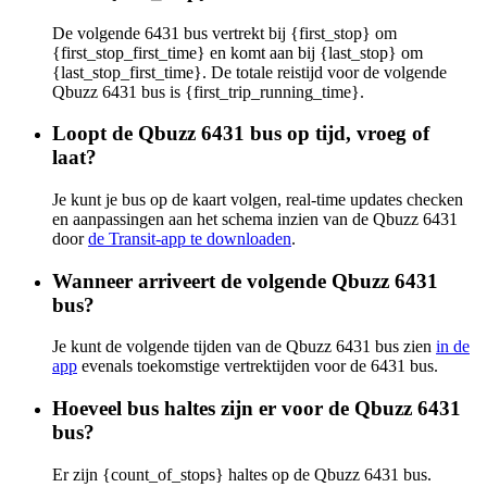
De volgende 6431 bus vertrekt bij {first_stop} om
{first_stop_first_time} en komt aan bij {last_stop} om
{last_stop_first_time}. De totale reistijd voor de volgende
Qbuzz 6431 bus is {first_trip_running_time}.
Loopt de Qbuzz 6431 bus op tijd, vroeg of
laat?
Je kunt je bus op de kaart volgen, real-time updates checken
en aanpassingen aan het schema inzien van de Qbuzz 6431
door
de Transit-app te downloaden
.
Wanneer arriveert de volgende Qbuzz 6431
bus?
Je kunt de volgende tijden van de Qbuzz 6431 bus zien
in de
app
evenals toekomstige vertrektijden voor de 6431 bus.
Hoeveel bus haltes zijn er voor de Qbuzz 6431
bus?
Er zijn {count_of_stops} haltes op de Qbuzz 6431 bus.