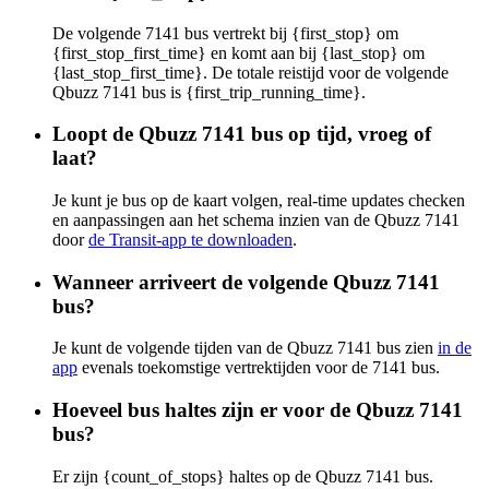
De volgende 7141 bus vertrekt bij {first_stop} om
{first_stop_first_time} en komt aan bij {last_stop} om
{last_stop_first_time}. De totale reistijd voor de volgende
Qbuzz 7141 bus is {first_trip_running_time}.
Loopt de Qbuzz 7141 bus op tijd, vroeg of
laat?
Je kunt je bus op de kaart volgen, real-time updates checken
en aanpassingen aan het schema inzien van de Qbuzz 7141
door
de Transit-app te downloaden
.
Wanneer arriveert de volgende Qbuzz 7141
bus?
Je kunt de volgende tijden van de Qbuzz 7141 bus zien
in de
app
evenals toekomstige vertrektijden voor de 7141 bus.
Hoeveel bus haltes zijn er voor de Qbuzz 7141
bus?
Er zijn {count_of_stops} haltes op de Qbuzz 7141 bus.