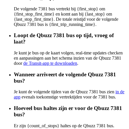
De volgende 7381 bus vertrekt bij {first_stop} om
{first_stop_first_time} en komt aan bij {last_stop} om
{last_stop_first_time}. De totale reistijd voor de volgende
Qbuzz 7381 bus is {first_trip_running_time}.
Loopt de Qbuzz 7381 bus op tijd, vroeg of
laat?
Je kunt je bus op de kaart volgen, real-time updates checken
en aanpassingen aan het schema inzien van de Qbuzz 7381
door
de Transit-app te downloaden
.
Wanneer arriveert de volgende Qbuzz 7381
bus?
Je kunt de volgende tijden van de Qbuzz 7381 bus zien
in de
app
evenals toekomstige vertrektijden voor de 7381 bus.
Hoeveel bus haltes zijn er voor de Qbuzz 7381
bus?
Er zijn {count_of_stops} haltes op de Qbuzz 7381 bus.