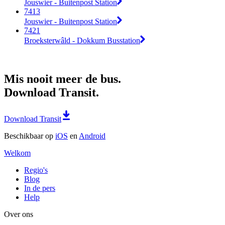
Jouswier - Buitenpost Station
7413
Jouswier - Buitenpost Station
7421
Broeksterwâld - Dokkum Busstation
Mis nooit meer de bus.
Download Transit.
Download Transit
Beschikbaar op
iOS
en
Android
Welkom
Regio's
Blog
In de pers
Help
Over ons