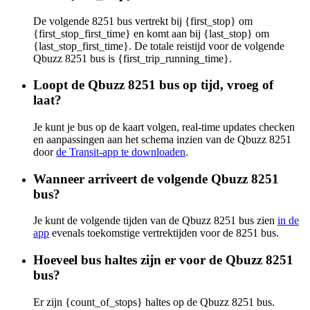
De volgende 8251 bus vertrekt bij {first_stop} om
{first_stop_first_time} en komt aan bij {last_stop} om
{last_stop_first_time}. De totale reistijd voor de volgende
Qbuzz 8251 bus is {first_trip_running_time}.
Loopt de Qbuzz 8251 bus op tijd, vroeg of
laat?
Je kunt je bus op de kaart volgen, real-time updates checken
en aanpassingen aan het schema inzien van de Qbuzz 8251
door
de Transit-app te downloaden
.
Wanneer arriveert de volgende Qbuzz 8251
bus?
Je kunt de volgende tijden van de Qbuzz 8251 bus zien
in de
app
evenals toekomstige vertrektijden voor de 8251 bus.
Hoeveel bus haltes zijn er voor de Qbuzz 8251
bus?
Er zijn {count_of_stops} haltes op de Qbuzz 8251 bus.