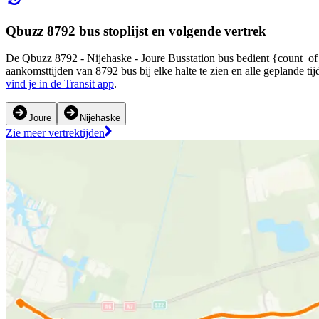
Qbuzz 8792 bus stoplijst en volgende vertrek
De Qbuzz 8792 - Nijehaske - Joure Busstation bus bedient {count_of_s
aankomsttijden van 8792 bus bij elke halte te zien en alle geplande 
vind je in de Transit app
.
Joure
Nijehaske
Zie meer vertrektijden