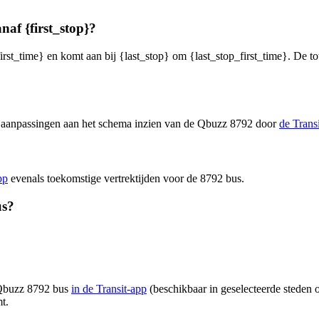
naf {first_stop}?
irst_time} en komt aan bij {last_stop} om {last_stop_first_time}. De to
en aanpassingen aan het schema inzien van de Qbuzz 8792 door
de Trans
pp
evenals toekomstige vertrektijden voor de 8792 bus.
us?
n Qbuzz 8792 bus
in de Transit-app
(beschikbaar in geselecteerde steden o
t.