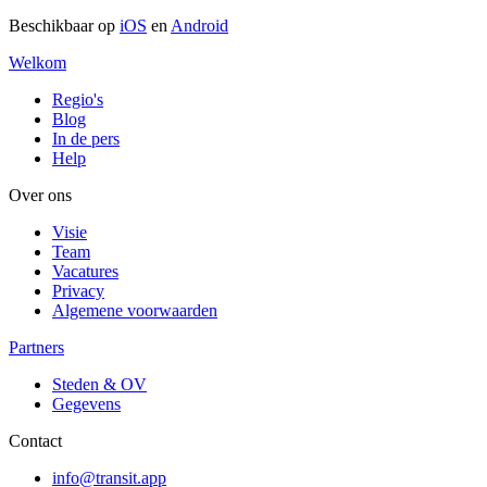
Beschikbaar op
iOS
en
Android
Welkom
Regio's
Blog
In de pers
Help
Over ons
Visie
Team
Vacatures
Privacy
Algemene voorwaarden
Partners
Steden & OV
Gegevens
Contact
info@transit.app