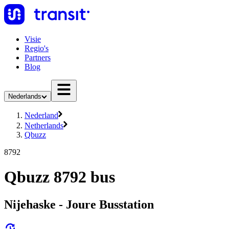
Visie
Regio's
Partners
Blog
Nederlands
Nederland
Netherlands
Qbuzz
8792
Qbuzz 8792 bus
Nijehaske - Joure Busstation