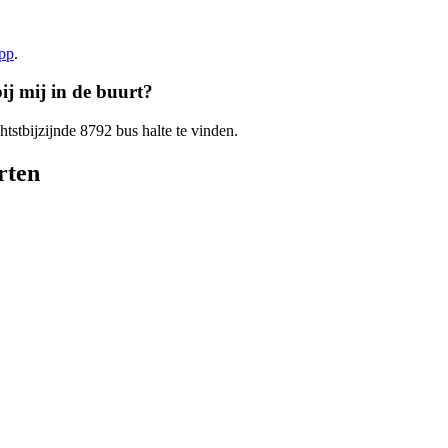
app
.
ij mij in de buurt?
htstbijzijnde 8792 bus halte te vinden.
rten