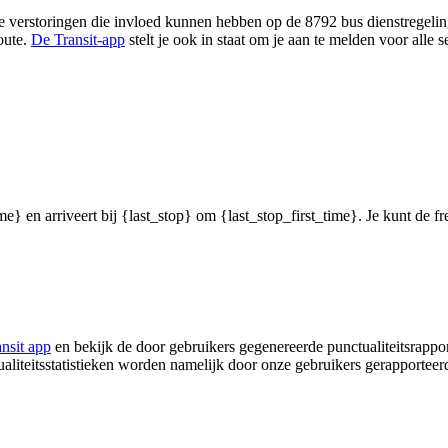
 verstoringen die invloed kunnen hebben op de 8792 bus dienstregeling,
oute.
De Transit-app
stelt je ook in staat om je aan te melden voor alle
me} en arriveert bij {last_stop} om {last_stop_first_time}. Je kunt de f
ansit app
en bekijk de door gebruikers gegenereerde punctualiteitsrappor
ualiteitsstatistieken worden namelijk door onze gebruikers gerapporteer