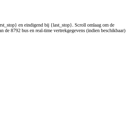
rst_stop} en eindigend bij {last_stop}. Scroll omlaag om de
an de 8792 bus en real-time vertrekgegevens (indien beschikbaar)