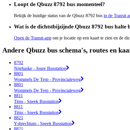
Loopt de Qbuzz 8792 bus momenteel?
Bekijk de huidige status van de Qbuzz 8792 bus
in de Transit 
Wat is de dichtstbijzijnde Qbuzz 8792 bus halte b
Open de Transit-app
om je locatie op een kaart te zien en de dic
Andere Qbuzz bus schema's, routes en kaa
8792
Nijehaske - Joure Busstation
8801
Wommels De Terp - Provincialeweg
8801
Wommels De Terp - Provincialeweg
8811
Tirns - Sneek Busstation
8811
Tirns - Sneek Busstation
8821
Ysbrechtum - Sneek Busstation
8821