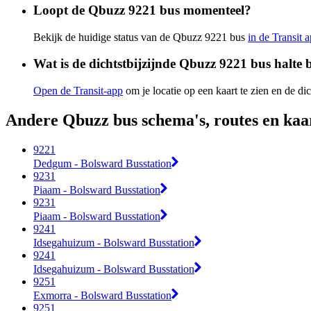
Loopt de Qbuzz 9221 bus momenteel?
Bekijk de huidige status van de Qbuzz 9221 bus
in de Transit 
Wat is de dichtstbijzijnde Qbuzz 9221 bus halte b
Open de Transit-app
om je locatie op een kaart te zien en de dic
Andere Qbuzz bus schema's, routes en kaa
9221
Dedgum - Bolsward Busstation
9231
Piaam - Bolsward Busstation
9231
Piaam - Bolsward Busstation
9241
Idsegahuizum - Bolsward Busstation
9241
Idsegahuizum - Bolsward Busstation
9251
Exmorra - Bolsward Busstation
9251