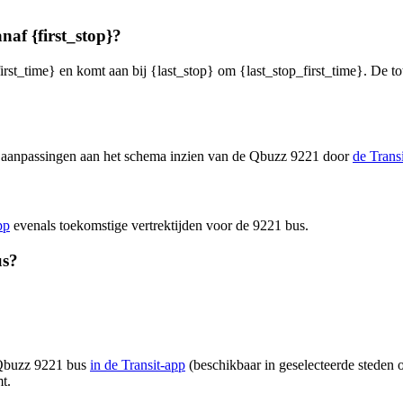
naf {first_stop}?
irst_time} en komt aan bij {last_stop} om {last_stop_first_time}. De to
en aanpassingen aan het schema inzien van de Qbuzz 9221 door
de Trans
pp
evenals toekomstige vertrektijden voor de 9221 bus.
us?
n Qbuzz 9221 bus
in de Transit-app
(beschikbaar in geselecteerde steden o
t.