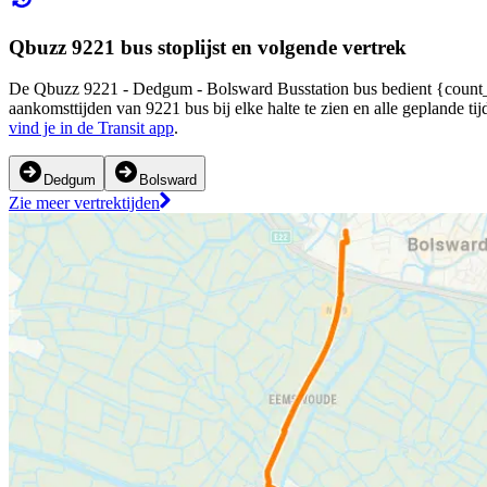
Qbuzz 9221 bus stoplijst en volgende vertrek
De Qbuzz 9221 - Dedgum - Bolsward Busstation bus bedient {count_of_
aankomsttijden van 9221 bus bij elke halte te zien en alle geplande 
vind je in de Transit app
.
Dedgum
Bolsward
Zie meer vertrektijden