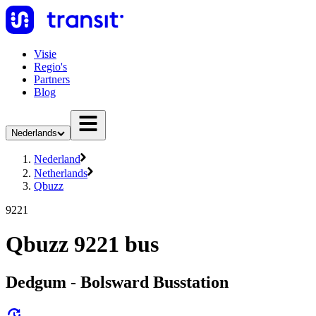
Visie
Regio's
Partners
Blog
Nederlands
Nederland
Netherlands
Qbuzz
9221
Qbuzz 9221 bus
Dedgum - Bolsward Busstation