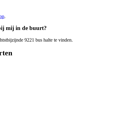
app
.
ij mij in de buurt?
htstbijzijnde 9221 bus halte te vinden.
rten