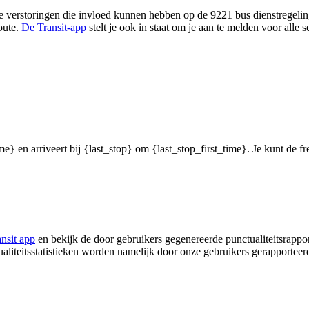
 verstoringen die invloed kunnen hebben op de 9221 bus dienstregeling,
oute.
De Transit-app
stelt je ook in staat om je aan te melden voor alle
me} en arriveert bij {last_stop} om {last_stop_first_time}. Je kunt de f
ansit app
en bekijk de door gebruikers gegenereerde punctualiteitsrappor
ualiteitsstatistieken worden namelijk door onze gebruikers gerapporteer