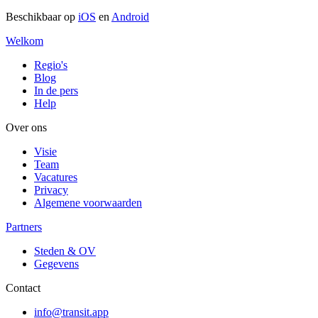
Beschikbaar op
iOS
en
Android
Welkom
Regio's
Blog
In de pers
Help
Over ons
Visie
Team
Vacatures
Privacy
Algemene voorwaarden
Partners
Steden & OV
Gegevens
Contact
info@transit.app