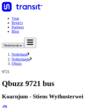
Visie
Regio's
Partners
Blog
Nederlands
Nederland
Netherlands
Qbuzz
9721
Qbuzz 9721 bus
Koarnjum - Stiens Wythusterwei