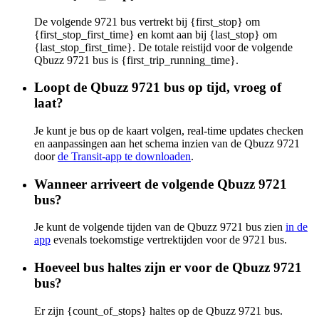
De volgende 9721 bus vertrekt bij {first_stop} om
{first_stop_first_time} en komt aan bij {last_stop} om
{last_stop_first_time}. De totale reistijd voor de volgende
Qbuzz 9721 bus is {first_trip_running_time}.
Loopt de Qbuzz 9721 bus op tijd, vroeg of
laat?
Je kunt je bus op de kaart volgen, real-time updates checken
en aanpassingen aan het schema inzien van de Qbuzz 9721
door
de Transit-app te downloaden
.
Wanneer arriveert de volgende Qbuzz 9721
bus?
Je kunt de volgende tijden van de Qbuzz 9721 bus zien
in de
app
evenals toekomstige vertrektijden voor de 9721 bus.
Hoeveel bus haltes zijn er voor de Qbuzz 9721
bus?
Er zijn {count_of_stops} haltes op de Qbuzz 9721 bus.