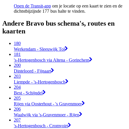
Open de Transit-app
om je locatie op een kaart te zien en de
dichtstbijzijnde 177 bus halte te vinden.
Andere Bravo bus schema's, routes en
kaarten
180
Werkendam - Sleeuwijk Tol
181
's-Hertogenbosch via Altena - Gorinchem
200
Dinteloord - Fijnaart
203
Liempde - 's-Hertogenbosch
204
Best - Schijndel
205
Rijen via Oosterhout - 's Gravenmoer
206
Waalwijk via 's-Gravenmoer - Rijen
207
's-Hertogenbosch - Cromvoirt