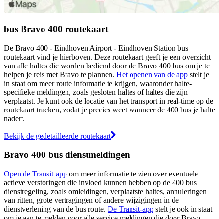
bus Bravo 400 routekaart
De Bravo 400 - Eindhoven Airport - Eindhoven Station bus
routekaart vind je hierboven. Deze routekaart geeft je een overzicht
van alle haltes die worden bediend door de Bravo 400 bus om je te
helpen je reis met Bravo te plannen.
Het openen van de app
stelt je
in staat om meer route informatie te krijgen, waaronder halte-
specifieke meldingen, zoals gesloten haltes of haltes die zijn
verplaatst. Je kunt ook de locatie van het transport in real-time op de
routekaart tracken, zodat je precies weet wanneer de 400 bus je halte
nadert.
Bekijk de gedetailleerde routekaart
Bravo 400 bus dienstmeldingen
Open de Transit-app
om meer informatie te zien over eventuele
actieve verstoringen die invloed kunnen hebben op de 400 bus
dienstregeling, zoals omleidingen, verplaatste haltes, annuleringen
van ritten, grote vertragingen of andere wijzigingen in de
dienstverlening van de bus route.
De Transit-app
stelt je ook in staat
om je aan te melden voor alle service meldingen die door Bravo