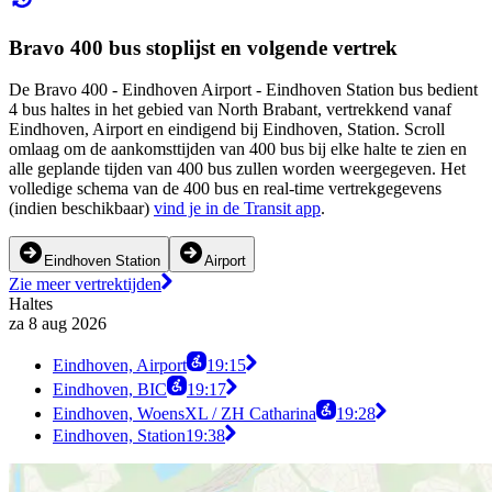
Bravo 400 bus stoplijst en volgende vertrek
De Bravo 400 - Eindhoven Airport - Eindhoven Station bus bedient
4 bus haltes in het gebied van North Brabant, vertrekkend vanaf
Eindhoven, Airport en eindigend bij Eindhoven, Station. Scroll
omlaag om de aankomsttijden van 400 bus bij elke halte te zien en
alle geplande tijden van 400 bus zullen worden weergegeven. Het
volledige schema van de 400 bus en real-time vertrekgegevens
(indien beschikbaar)
vind je in de Transit app
.
Eindhoven Station
Airport
Zie meer vertrektijden
Haltes
za 8 aug 2026
Eindhoven, Airport
19:15
Eindhoven, BIC
19:17
Eindhoven, WoensXL / ZH Catharina
19:28
Eindhoven, Station
19:38