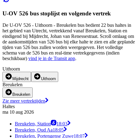
U-OV 526 bus stoplijst en volgende vertrek
De U-OV 526 - Uithoorn - Breukelen bus bedient 22 bus haltes in
het gebied van Utrecht, vertrekkend vanaf Breukelen, Station en
eindigend bij Mijdrecht, Johan van Renessestraat. Scroll omlaag om
de aankomsttijden van 526 bus bij elke halte te zien en alle geplande
tijden van 526 bus zullen worden weergegeven. Het volledige
schema van de 526 bus en real-time vertrekgegevens (indien
beschikbaar)
vind je in de Transit app
.
Uithoorn
Mijdrecht
Uithoorn
Breukelen
Breukelen
Zie meer vertrektijden
Haltes
ma 10 aug 2026
Breukelen, Station
18:03
Breukelen, Oud Aa
18:05
Breukelen, Portengense Zuwe
18:07