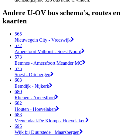
Andere U-OV bus schema's, routes en
kaarten
565
Nieuwegein City - Vreeswijk
572
Amersfoort Vathorst - Soest Noord
573
Eemnes - Amersfoort Meander MC
575
Soest - Driebergen
603
Eemdijk - Nijkerk
680
Rhenen - Amersfoort
682
Houten - Hoevelaken
683
Veenendaal-De Klomp - Hoevelaken
695
Wijk bij Duurstede - Maarsbergen