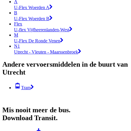
A
U-Flex Woerden A
B
U-Flex Woerden B
Flex
U-flex Vijfheerenlanden-West
M
U-Flex De Ronde Venen
N1
Utrecht - Vleuten - Maarssenbroek
Andere vervoersmiddelen in de buurt van
Utrecht
Tram
Mis nooit meer de bus.
Download Transit.