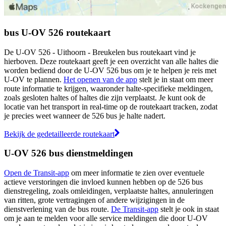
bus U-OV 526 routekaart
De U-OV 526 - Uithoorn - Breukelen bus routekaart vind je
hierboven. Deze routekaart geeft je een overzicht van alle haltes die
worden bediend door de U-OV 526 bus om je te helpen je reis met
U-OV te plannen.
Het openen van de app
stelt je in staat om meer
route informatie te krijgen, waaronder halte-specifieke meldingen,
zoals gesloten haltes of haltes die zijn verplaatst. Je kunt ook de
locatie van het transport in real-time op de routekaart tracken, zodat
je precies weet wanneer de 526 bus je halte nadert.
Bekijk de gedetailleerde routekaart
U-OV 526 bus dienstmeldingen
Open de Transit-app
om meer informatie te zien over eventuele
actieve verstoringen die invloed kunnen hebben op de 526 bus
dienstregeling, zoals omleidingen, verplaatste haltes, annuleringen
van ritten, grote vertragingen of andere wijzigingen in de
dienstverlening van de bus route.
De Transit-app
stelt je ook in staat
om je aan te melden voor alle service meldingen die door U-OV