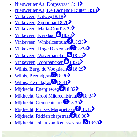
Nieuwer ter Aa, Dorpsstraat
18:11
Nieuwer ter Aa, De Lachende Ruiter
18:13
Vinkeveen, Uitweg
18:18
Vinkeveen, Spoorlaan
18:20
Vinkeveen, Maria-Oord
18:22
Vinkeveen, Kerklaan
18:22
Vinkeveen, Winkelcentrum
18:23
Vinkeveen, Hoge Biezenpad
18:24
Vinkeveen, Waverbancken
18:25
Vinkeveen, Voorbancken
18:26
Wilnis, Burg. de Voogtlaan
18:29
Wilnis, Beemdgras
18:30
Wilnis, Zwenkgras
18:31
Mijdrecht, Energieweg
18:32
Mijdrecht, Groot Mijdrechtstraat
18:34
Mijdrecht, Gemeentehuis
18:35
Mijdrecht, Prinses Margrietlaan
18:37
Mijdrecht, Ridderschapstraat
18:38
Mijdrecht, Johan van Renessestraat
18:39