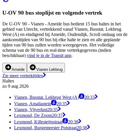
U-OV 90 bus stoplijst en volgende vertrek
De U-OV 90 - Vianen - Ameide bus bedient 15 bus haltes in het
gebied van Utrecht, vertrekkend vanaf Vianen, Busstat. Lekbrug
West (A) en eindigend bij Ameide, Oudendijk. Scroll omlaag om de
aankomsttijden van 90 bus bij elke halte te zien en alle geplande
tijden van 90 bus zullen worden weergegeven. Het volledige
schema van de 90 bus en real-time vertrekgegevens (indien
beschikbaar)
vind je in de Transit app
.
Ameide
Vianen Lekbrug
Zie meer vertrektijden
Haltes
zo 9 aug 2026
Vianen, Busstat. Lekbrug West (A)
20:33
Vianen, Amaliastein
20:35
Vianen, Vijverlust
20:35
Lexmond, De Zoom
20:37
Lexmond, Killesteijnstraat
20:38
Lexmond, Burgemeester Potstraat
20:38