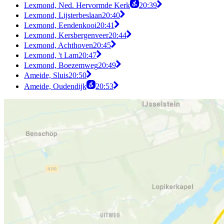
Lexmond, Ned. Hervormde Kerk
20:39
Lexmond, Lijsterbeslaan
20:40
Lexmond, Eendenkooi
20:41
Lexmond, Kersbergenveer
20:44
Lexmond, Achthoven
20:45
Lexmond, 't Lam
20:47
Lexmond, Boezemweg
20:49
Ameide, Sluis
20:50
Ameide, Oudendijk
20:53