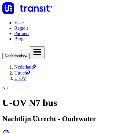
Visie
Regio's
Partners
Blog
Nederlands
Nederland
Utrecht
U-OV
N7
U-OV N7 bus
Nachtlijn Utrecht - Oudewater