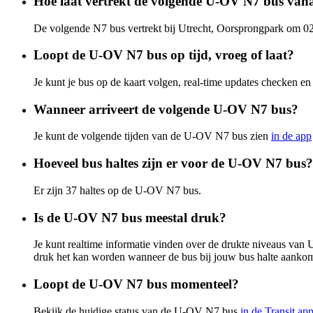
Hoe laat vertrekt de volgende U-OV N7 bus van
De volgende N7 bus vertrekt bij Utrecht, Oorsprongpark om 02
Loopt de U-OV N7 bus op tijd, vroeg of laat?
Je kunt je bus op de kaart volgen, real-time updates checken
Wanneer arriveert de volgende U-OV N7 bus?
Je kunt de volgende tijden van de U-OV N7 bus zien
in de app
Hoeveel bus haltes zijn er voor de U-OV N7 bus?
Er zijn 37 haltes op de U-OV N7 bus.
Is de U-OV N7 bus meestal druk?
Je kunt realtime informatie vinden over de drukte niveaus v
druk het kan worden wanneer de bus bij jouw bus halte aankom
Loopt de U-OV N7 bus momenteel?
Bekijk de huidige status van de U-OV N7 bus
in de Transit ap