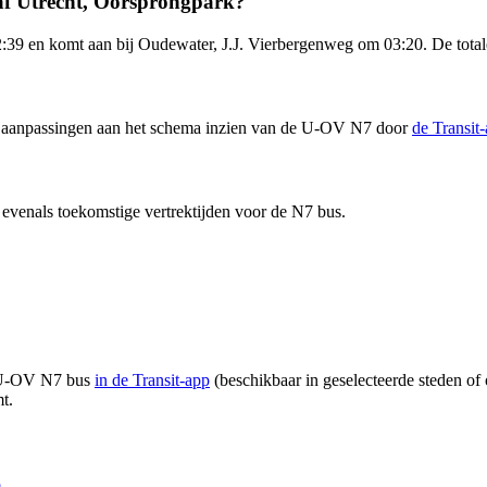
af Utrecht, Oorsprongpark?
:39 en komt aan bij Oudewater, J.J. Vierbergenweg om 03:20. De total
 en aanpassingen aan het schema inzien van de U-OV N7 door
de Transit
evenals toekomstige vertrektijden voor de N7 bus.
an U-OV N7 bus
in de Transit-app
(beschikbaar in geselecteerde steden of 
t.
p
.