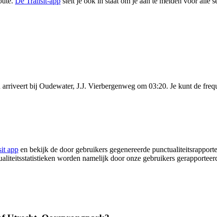
oute.
De Transit-app
stelt je ook in staat om je aan te melden voor alle
rriveert bij Oudewater, J.J. Vierbergenweg om 03:20. Je kunt de frequ
it app
en bekijk de door gebruikers gegenereerde punctualiteitsrapport
ualiteitsstatistieken worden namelijk door onze gebruikers gerapportee