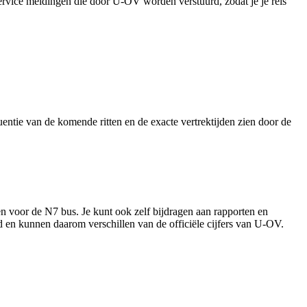
 service meldingen die door U-OV worden verstuurd, zodat je je reis
entie van de komende ritten en de exacte vertrektijden zien door de
en voor de N7 bus. Je kunt ook zelf bijdragen aan rapporten en
rd en kunnen daarom verschillen van de officiële cijfers van U-OV.