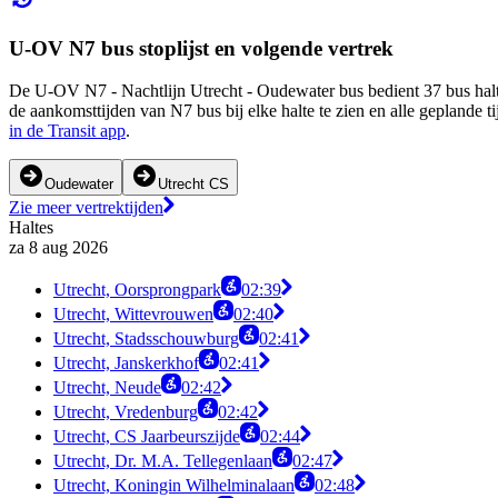
U-OV N7 bus stoplijst en volgende vertrek
De U-OV N7 - Nachtlijn Utrecht - Oudewater bus bedient 37 bus halt
de aankomsttijden van N7 bus bij elke halte te zien en alle gepland
in de Transit app
.
Oudewater
Utrecht CS
Zie meer vertrektijden
Haltes
za 8 aug 2026
Utrecht, Oorsprongpark
02:39
Utrecht, Wittevrouwen
02:40
Utrecht, Stadsschouwburg
02:41
Utrecht, Janskerkhof
02:41
Utrecht, Neude
02:42
Utrecht, Vredenburg
02:42
Utrecht, CS Jaarbeurszijde
02:44
Utrecht, Dr. M.A. Tellegenlaan
02:47
Utrecht, Koningin Wilhelminalaan
02:48