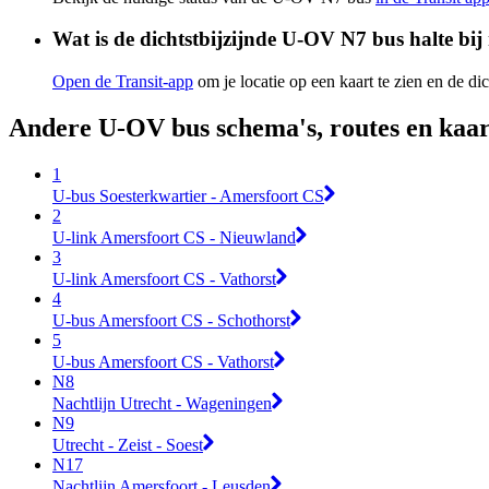
Wat is de dichtstbijzijnde U-OV N7 bus halte bij
Open de Transit-app
om je locatie op een kaart te zien en de dic
Andere U-OV bus schema's, routes en kaa
1
U-bus Soesterkwartier - Amersfoort CS
2
U-link Amersfoort CS - Nieuwland
3
U-link Amersfoort CS - Vathorst
4
U-bus Amersfoort CS - Schothorst
5
U-bus Amersfoort CS - Vathorst
N8
Nachtlijn Utrecht - Wageningen
N9
Utrecht - Zeist - Soest
N17
Nachtlijn Amersfoort - Leusden