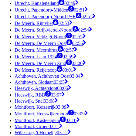
Utrecht, Kanaleneiland
02:49
Utrecht, Papendorp-Midden
02:51
Utrecht, Papendorp-Noord P+R
02:51
De Meern, Rijnvliet
02:53
De Meern, Strijkviertel-Noord
02:54
De Meern, Veldzigt-Noord
02:55
De Meern, De Meern-Oost
02:56
De Meern, Meernbrug
02:57
De Meern, Laan 1954
02:59
De Meern, De Meern Zuid
03:00
De Meern, Reijerscop
03:01
Achthoven, Achthoven Oost
03:04
Achthoven, Slotlaan
03:05
Heeswijk, Achtersloot
03:06
Heeswijk, RBB
03:07
Heeswijk, Snel
03:08
Montfoort, Keizerrijk
03:09
Montfoort, Heeswijkerpoort
03:09
Montfoort, Kasteelplein
03:10
Montfoort, Groen
03:11
Willeskop, 't Hemeltje
03:12