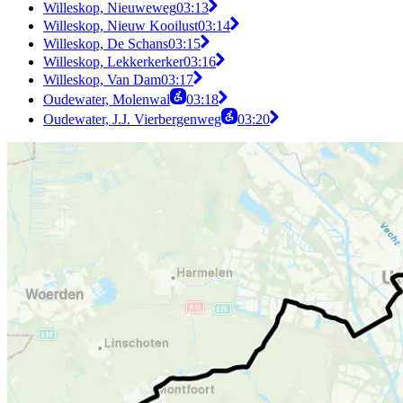
Willeskop, Nieuweweg
03:13
Willeskop, Nieuw Kooilust
03:14
Willeskop, De Schans
03:15
Willeskop, Lekkerkerker
03:16
Willeskop, Van Dam
03:17
Oudewater, Molenwal
03:18
Oudewater, J.J. Vierbergenweg
03:20