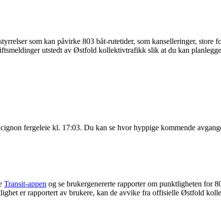
tyrrelser som kan påvirke 803 båt-rutetider, som kanselleringer, store f
tsmeldinger utstedt av Østfold kollektivtrafikk slik at du kan planlegge 
icignon fergeleie kl. 17:03. Du kan se hvor hyppige kommende avgang
ne
Transit-appen
og se brukergenererte rapporter om punktligheten for 8
tlighet er rapportert av brukere, kan de avvike fra offisielle Østfold koll