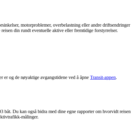
orsinkelser, motorproblemer, overbelastning eller andre driftsendringer
reisen din rundt eventuelle aktive eller fremtidige forstyrrelser.
er er og de nøyaktige avgangstidene ved å åpne
Transit-appen
.
03 båt. Du kan også bidra med dine egne rapporter om hvorvidt reisen
ektivtrafikk-målinger.