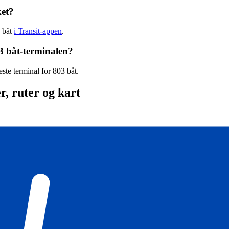
ket?
3 båt
i Transit-appen
.
3 båt-terminalen?
ste terminal for 803 båt.
r, ruter og kart