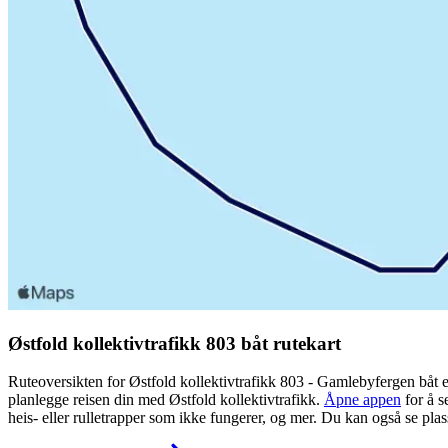
Østfold kollektivtrafikk 803 båt rutekart
Ruteoversikten for Østfold kollektivtrafikk 803 - Gamlebyfergen båt er
planlegge reisen din med Østfold kollektivtrafikk.
Åpne appen
for å s
heis- eller rulletrapper som ikke fungerer, og mer. Du kan også se pla