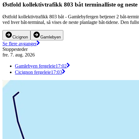
Østfold kollektivtrafikk 803 båt terminalliste og nest
Østfold kollektivtrafikk 803 båt - Gamlebyfergen betjener 2 båt-term
ved hver båt-terminal, så vises de neste planlagte båt-tidene. Den full
Cicignon
Gamlebyen
Se flere avganger
Stoppesteder
fre. 7. aug. 2026
Gamlebyen fergeleie
17:02
Cicignon fergeleie
17:03