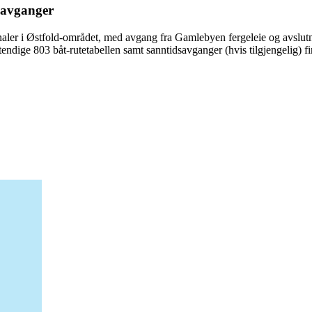
e avganger
inaler i Østfold-området, med avgang fra Gamlebyen fergeleie og avslut
stendige 803 båt-rutetabellen samt sanntidsavganger (hvis tilgjengelig) f