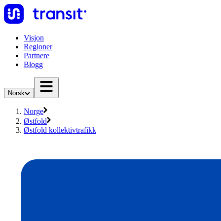
Visjon
Regioner
Partnere
Blogg
Norsk
Norge
Østfold
Østfold kollektivtrafikk