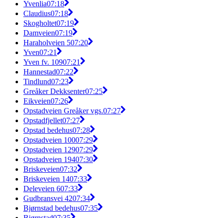
Yvenlia
07:18
Claudius
07:18
Skogholtet
07:19
Damveien
07:19
Haraholveien 5
07:20
Yven
07:21
Yven fv. 109
07:21
Hannestad
07:22
Tindlund
07:23
Greåker Dekksenter
07:25
Eikveien
07:26
Opstadveien Greåker vgs.
07:27
Opstadfjellet
07:27
Opstad bedehus
07:28
Opstadveien 100
07:29
Opstadveien 129
07:29
Opstadveien 194
07:30
Briskeveien
07:32
Briskeveien 14
07:33
Deleveien 6
07:33
Gudbransvei 42
07:34
Bjørnstad bedehus
07:35
Bjørnstad
07:35