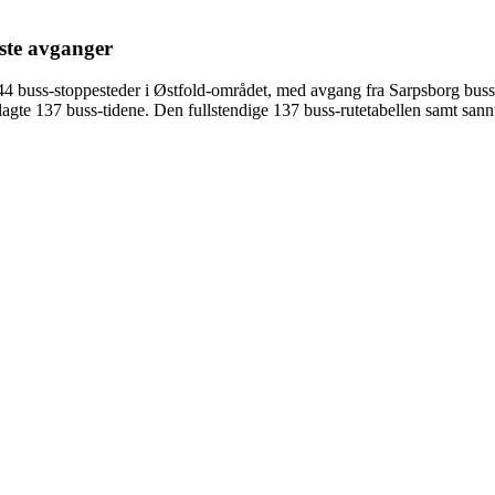
este avganger
44 buss-stoppesteder i Østfold-området, med avgang fra Sarpsborg busst
agte 137 buss-tidene. Den fullstendige 137 buss-rutetabellen samt sann