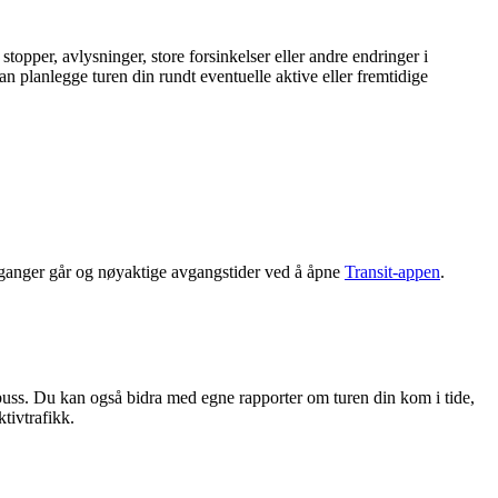
topper, avlysninger, store forsinkelser eller andre endringer i
an planlegge turen din rundt eventuelle aktive eller fremtidige
vganger går og nøyaktige avgangstider ved å åpne
Transit-appen
.
buss. Du kan også bidra med egne rapporter om turen din kom i tide,
ktivtrafikk.