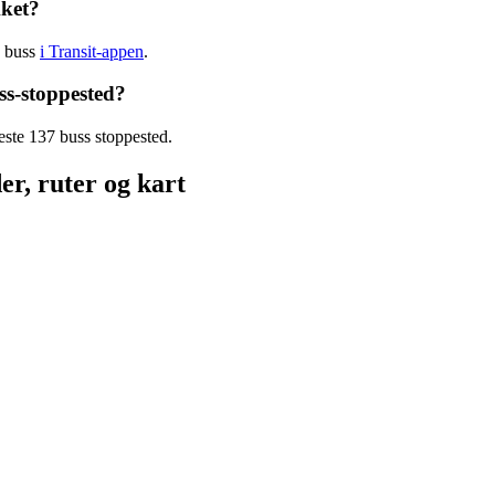
kket?
7 buss
i Transit-appen
.
ss-stoppested?
este 137 buss stoppested.
er, ruter og kart