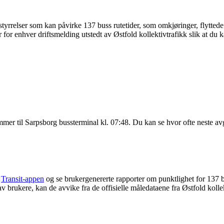
yrrelser som kan påvirke 137 buss rutetider, som omkjøringer, flyttede s
for enhver driftsmelding utstedt av Østfold kollektivtrafikk slik at du k
mmer til Sarpsborg bussterminal kl. 07:48. Du kan se hvor ofte neste a
e
Transit-appen
og se brukergenererte rapporter om punktlighet for 137 
t av brukere, kan de avvike fra de offisielle måledataene fra Østfold kolle