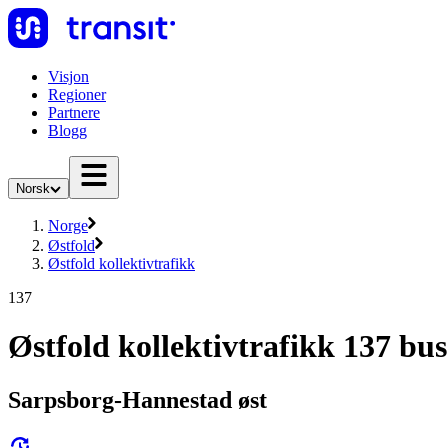
Visjon
Regioner
Partnere
Blogg
Norsk
Norge
Østfold
Østfold kollektivtrafikk
137
Østfold kollektivtrafikk 137 bus
Sarpsborg-Hannestad øst