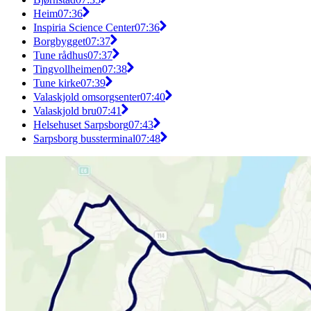
Heim
07:36
Inspiria Science Center
07:36
Borgbygget
07:37
Tune rådhus
07:37
Tingvollheimen
07:38
Tune kirke
07:39
Valaskjold omsorgsenter
07:40
Valaskjold bru
07:41
Helsehuset Sarpsborg
07:43
Sarpsborg bussterminal
07:48