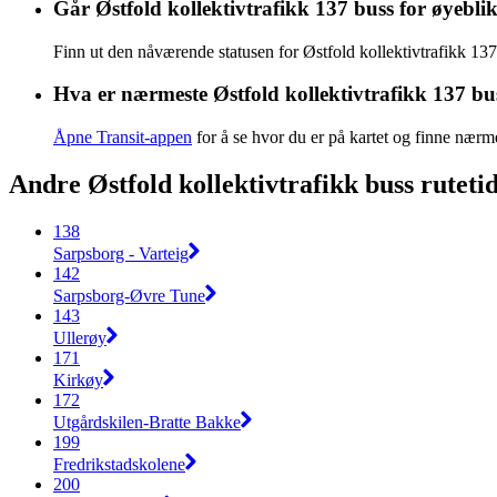
Går Østfold kollektivtrafikk 137 buss for øyebli
Finn ut den nåværende statusen for Østfold kollektivtrafikk 13
Hva er nærmeste Østfold kollektivtrafikk 137 bu
Åpne Transit-appen
for å se hvor du er på kartet og finne nærm
Andre Østfold kollektivtrafikk buss rutetid
138
Sarpsborg - Varteig
142
Sarpsborg-Øvre Tune
143
Ullerøy
171
Kirkøy
172
Utgårdskilen-Bratte Bakke
199
Fredrikstadskolene
200