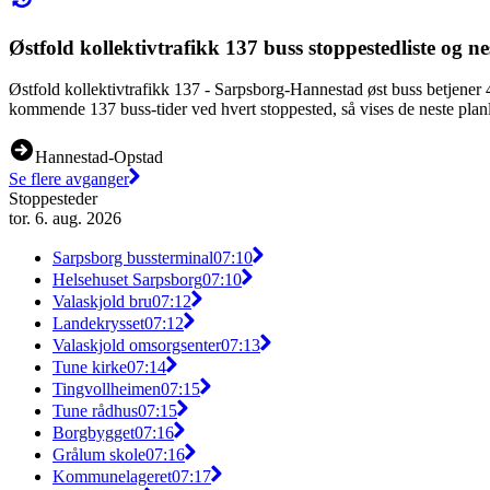
Østfold kollektivtrafikk 137 buss stoppestedliste og n
Østfold kollektivtrafikk 137 - Sarpsborg-Hannestad øst buss betjener 
kommende 137 buss-tider ved hvert stoppested, så vises de neste planl
Hannestad-Opstad
Se flere avganger
Stoppesteder
tor. 6. aug. 2026
Sarpsborg bussterminal
07:10
Helsehuset Sarpsborg
07:10
Valaskjold bru
07:12
Landekrysset
07:12
Valaskjold omsorgsenter
07:13
Tune kirke
07:14
Tingvollheimen
07:15
Tune rådhus
07:15
Borgbygget
07:16
Grålum skole
07:16
Kommunelageret
07:17