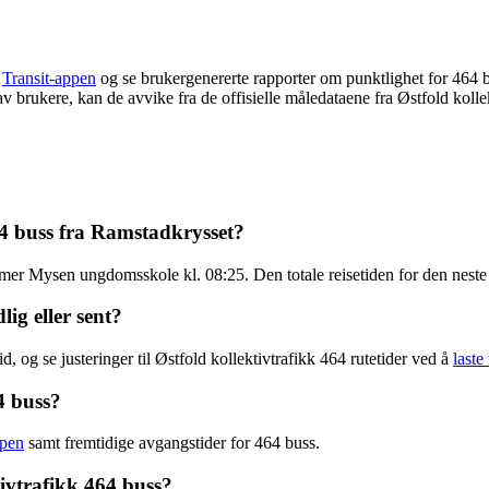
e
Transit-appen
og se brukergenererte rapporter om punktlighet for 464 
t av brukere, kan de avvike fra de offisielle måledataene fra Østfold kolle
64 buss fra Ramstadkrysset?
er Mysen ungdomsskole kl. 08:25. Den totale reisetiden for den neste Ø
lig eller sent?
, og se justeringer til Østfold kollektivtrafikk 464 rutetider ved å
laste
4 buss?
ppen
samt fremtidige avgangstider for 464 buss.
ivtrafikk 464 buss?