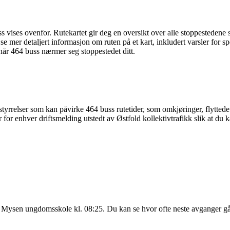
 vises ovenfor. Rutekartet gir deg en oversikt over alle stoppestedene 
 se mer detaljert informasjon om ruten på et kart, inkludert varsler for s
 når 464 buss nærmer seg stoppestedet ditt.
yrrelser som kan påvirke 464 buss rutetider, som omkjøringer, flyttede s
for enhver driftsmelding utstedt av Østfold kollektivtrafikk slik at du k
l Mysen ungdomsskole kl. 08:25. Du kan se hvor ofte neste avganger g