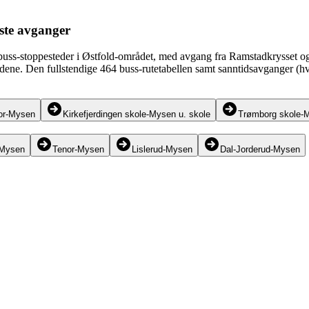
este avganger
 buss-stoppesteder i Østfold-området, med avgang fra Ramstadkrysset
tidene. Den fullstendige 464 buss-rutetabellen samt sanntidsavganger (hv
or-Mysen
Kirkefjerdingen skole-Mysen u. skole
Trømborg skole-
-Mysen
Tenor-Mysen
Lislerud-Mysen
Dal-Jorderud-Mysen