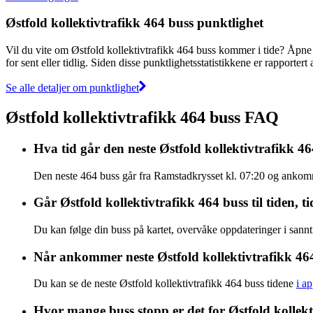
Østfold kollektivtrafikk 464 buss punktlighet
Vil du vite om Østfold kollektivtrafikk 464 buss kommer i tide? Åpn
for sent eller tidlig. Siden disse punktlighetsstatistikkene er rapporter
Se alle detaljer om punktlighet
Østfold kollektivtrafikk 464 buss FAQ
Hva tid går den neste Østfold kollektivtrafikk 4
Den neste 464 buss går fra Ramstadkrysset kl. 07:20 og ankomm
Går Østfold kollektivtrafikk 464 buss til tiden, tid
Du kan følge din buss på kartet, overvåke oppdateringer i sanntid
Når ankommer neste Østfold kollektivtrafikk 46
Du kan se de neste Østfold kollektivtrafikk 464 buss tidene
i a
Hvor mange buss stopp er det for Østfold kollekt