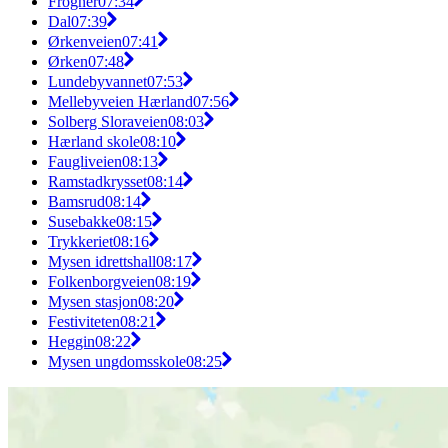
Frogner
07:34
Dal
07:39
Ørkenveien
07:41
Ørken
07:48
Lundebyvannet
07:53
Mellebyveien Hærland
07:56
Solberg Sloraveien
08:03
Hærland skole
08:10
Faugliveien
08:13
Ramstadkrysset
08:14
Bamsrud
08:14
Susebakke
08:15
Trykkeriet
08:16
Mysen idrettshall
08:17
Folkenborgveien
08:19
Mysen stasjon
08:20
Festiviteten
08:21
Heggin
08:22
Mysen ungdomsskole
08:25