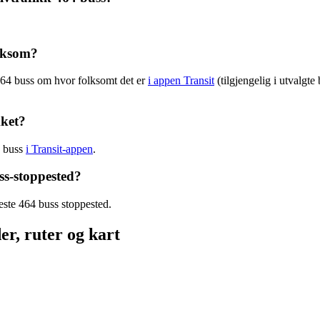
olksom?
464 buss om hvor folksomt det er
i appen Transit
(tilgjengelig i utvalgte
kket?
4 buss
i Transit-appen
.
ss-stoppested?
este 464 buss stoppested.
er, ruter og kart