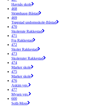
Havnås skole
468
Skjønhaug-Båstad
469
Trøgstad undomsskole-Båstad
470
Skolerute Rakkestad
471
Fra Rakkestad
472
Skoler Rakkestad
473
Skoleruter Rakkestad
474
Marker skole
475
Marker skole
476
Askim vgs.
477
Mysen vgs.
600
Solli-Moss