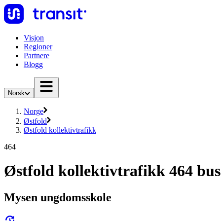
Visjon
Regioner
Partnere
Blogg
Norsk
Norge
Østfold
Østfold kollektivtrafikk
464
Østfold kollektivtrafikk 464 bus
Mysen ungdomsskole