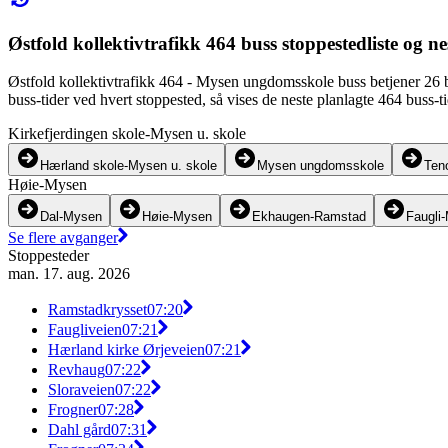
Østfold kollektivtrafikk 464 buss stoppestedliste og n
Østfold kollektivtrafikk 464 - Mysen ungdomsskole buss betjener 26
buss-tider ved hvert stoppested, så vises de neste planlagte 464 buss-
Kirkefjerdingen skole-Mysen u. skole
Hærland skole-Mysen u. skole
Mysen ungdomsskole
Ten
Høie-Mysen
Dal-Mysen
Høie-Mysen
Ekhaugen-Ramstad
Faugli
Se flere avganger
Stoppesteder
man. 17. aug. 2026
Ramstadkrysset
07:20
Faugliveien
07:21
Hærland kirke Ørjeveien
07:21
Revhaug
07:22
Sloraveien
07:22
Frogner
07:28
Dahl gård
07:31