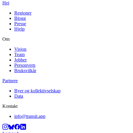
Hei
Regioner
Blogg
Presse
Hjelp
Om
Visjon
Team
Jobber
Personvern
Bruksvilkår
Partnere
Byer og kollektivselskap
Data
Kontakt
info@transit.app