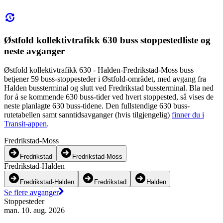
Østfold kollektivtrafikk 630 buss stoppestedliste og
neste avganger
Østfold kollektivtrafikk 630 - Halden-Fredrikstad-Moss buss
betjener 59 buss-stoppesteder i Østfold-området, med avgang fra
Halden bussterminal og slutt ved Fredrikstad bussterminal. Bla ned
for å se kommende 630 buss-tider ved hvert stoppested, så vises de
neste planlagte 630 buss-tidene. Den fullstendige 630 buss-
rutetabellen samt sanntidsavganger (hvis tilgjengelig)
finner du i
Transit-appen
.
Fredrikstad-Moss
Fredrikstad
Fredrikstad-Moss
Fredrikstad-Halden
Fredrikstad-Halden
Fredrikstad
Halden
Se flere avganger
Stoppesteder
man. 10. aug. 2026