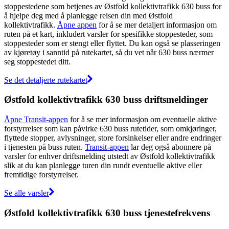
stoppestedene som betjenes av Østfold kollektivtrafikk 630 buss for
å hjelpe deg med å planlegge reisen din med Østfold
kollektivtrafikk.
Åpne appen
for å se mer detaljert informasjon om
ruten på et kart, inkludert varsler for spesifikke stoppesteder, som
stoppesteder som er stengt eller flyttet. Du kan også se plasseringen
av kjøretøy i sanntid på rutekartet, så du vet når 630 buss nærmer
seg stoppestedet ditt.
Se det detaljerte rutekartet
Østfold kollektivtrafikk 630 buss driftsmeldinger
Åpne Transit-appen
for å se mer informasjon om eventuelle aktive
forstyrrelser som kan påvirke 630 buss rutetider, som omkjøringer,
flyttede stopper, avlysninger, store forsinkelser eller andre endringer
i tjenesten på buss ruten.
Transit-appen
lar deg også abonnere på
varsler for enhver driftsmelding utstedt av Østfold kollektivtrafikk
slik at du kan planlegge turen din rundt eventuelle aktive eller
fremtidige forstyrrelser.
Se alle varsler
Østfold kollektivtrafikk 630 buss tjenestefrekvens