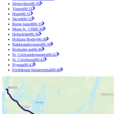
Skjærviken
06:30
Vispen
06:31
Hunn
06:31
Skogli
06:32
Borge kapell
06:33
Moen fv. 130
06:36
Helnefeltet
06:36
Hollung Begby
06:38
Rakkestadsvingen
06:39
Brohodet øst
06:40
St. Croixundergangen
06:42
St. Croixhuset
06:42
Nygata
06:43
Fredrikstad bussterminal
06:48