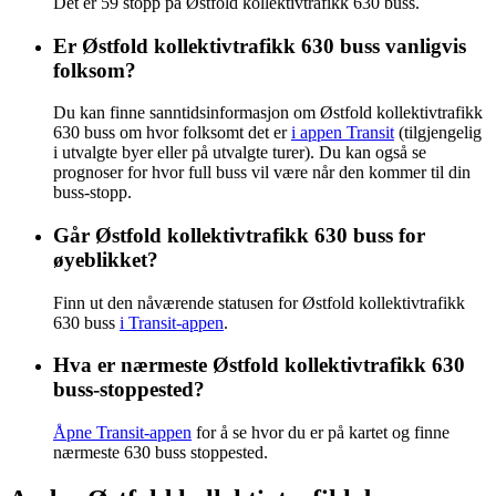
Det er 59 stopp på Østfold kollektivtrafikk 630 buss.
Er Østfold kollektivtrafikk 630 buss vanligvis
folksom?
Du kan finne sanntidsinformasjon om Østfold kollektivtrafikk
630 buss om hvor folksomt det er
i appen Transit
(tilgjengelig
i utvalgte byer eller på utvalgte turer). Du kan også se
prognoser for hvor full buss vil være når den kommer til din
buss-stopp.
Går Østfold kollektivtrafikk 630 buss for
øyeblikket?
Finn ut den nåværende statusen for Østfold kollektivtrafikk
630 buss
i Transit-appen
.
Hva er nærmeste Østfold kollektivtrafikk 630
buss-stoppested?
Åpne Transit-appen
for å se hvor du er på kartet og finne
nærmeste 630 buss stoppested.