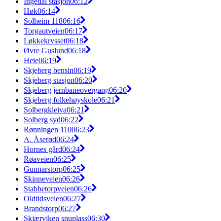
Ingedal stasjon
06:12
Høk
06:14
Solheim 118
06:16
Torgautveien
06:17
Løkkekrysset
06:18
Øvre Guslund
06:18
Heie
06:19
Skjeberg bensin
06:19
Skjeberg stasjon
06:20
Skjeberg jernbaneovergang
06:20
Skjeberg folkehøyskole
06:21
Solbergkleiva
06:21
Solberg syd
06:22
Rønningen 110
06:23
A. Åserød
06:24
Hornes gård
06:24
Røaveien
06:25
Gunnarstorp
06:25
Skinneveien
06:26
Stabbetorpveien
06:26
Oldtidsveien
06:27
Brandstorp
06:27
Skjærviken snuplass
06:30