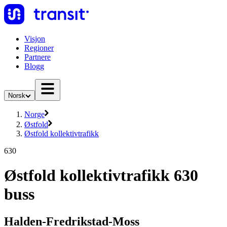
Visjon
Regioner
Partnere
Blogg
Norsk
Norge
Østfold
Østfold kollektivtrafikk
630
Østfold kollektivtrafikk 630
buss
Halden-Fredrikstad-Moss