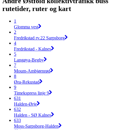
Andre Østfold kollektivtrafikk buss
rutetider, ruter og kart
1
Glomma vest
2
Fredrikstad rv.22 Sarpsborg
4
Fredrikstad - Kalnes
5
Langøya-Begby
7
Moum-Ambjørnrød
8
Øra-Rekustad
9
Timekspress linje 9
631
Halden-Ørje
632
Halden - SØ Kalnes
633
Moss-Sarpsborg-Halden