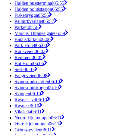
Halden bussterminal
05:55
Halden politistasjon
05:55
Fiskebrygga
05:56
Kulturkvartalet
05:57
Parken
05:58
Marcus Thranes gate
05:59
Baptistkirken
06:00
Park Hotell
06:00
Rødsveien
06:02
Remmen
06:05
Båt Holm
06:06
Sørli
06:07
Fangeveien
06:08
Svinesundsparken
06:10
Svinesundskogen
06:10
Svingen
06:10
Røsnes syd
06:10
Røsnes
06:10
Viksletta
06:11
Nedre Hjelmungen
06:11
Øvre Hjelmungen
06:11
Grimsøyveien
06:11