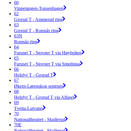
60
Vippetangen-Tonsenhagen
62
Grorud T - Ammerud ring
63
Grorud T - Romsås ring
63N
Romsås ring
64
Furuset T - Stovner T via Høybråten
65
Furuset T - Stovner T via Smedstua
66
Helsfyr T - Grorud T
67
Økern-Lørenskog sentrum
68
Helsfyr T - Grorud T via Alfaset
69
Tveita-Lutvann
70
Nationaltheatret - Skullerud
70E
Nationaltheatret - Skullerud