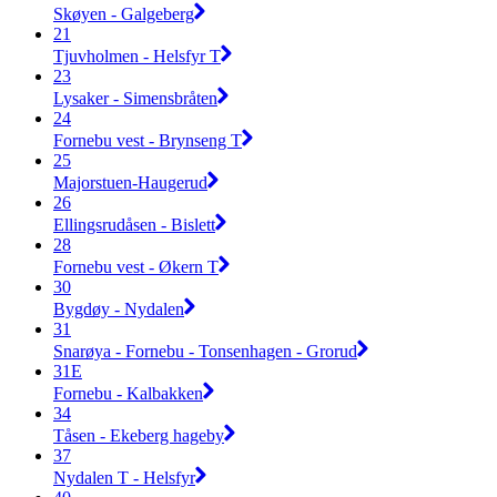
Skøyen - Galgeberg
21
Tjuvholmen - Helsfyr T
23
Lysaker - Simensbråten
24
Fornebu vest - Brynseng T
25
Majorstuen-Haugerud
26
Ellingsrudåsen - Bislett
28
Fornebu vest - Økern T
30
Bygdøy - Nydalen
31
Snarøya - Fornebu - Tonsenhagen - Grorud
31E
Fornebu - Kalbakken
34
Tåsen - Ekeberg hageby
37
Nydalen T - Helsfyr