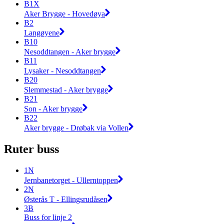
B1X
Aker Brygge - Hovedøya
B2
Langøyene
B10
Nesoddtangen - Aker brygge
B11
Lysaker - Nesoddtangen
B20
Slemmestad - Aker brygge
B21
Son - Aker brygge
B22
Aker brygge - Drøbak via Vollen
Ruter buss
1N
Jernbanetorget - Ullerntoppen
2N
Østerås T - Ellingsrudåsen
3B
Buss for linje 2