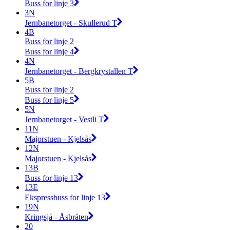
Buss for linje 3
3N
Jernbanetorget - Skullerud T
4B
Buss for linje 2
Buss for linje 4
4N
Jernbanetorget - Bergkrystallen T
5B
Buss for linje 2
Buss for linje 5
5N
Jernbanetorget - Vestli T
11N
Majorstuen - Kjelsås
12N
Majorstuen - Kjelsås
13B
Buss for linje 13
13E
Ekspressbuss for linje 13
19N
Kringsjå - Åsbråten
20