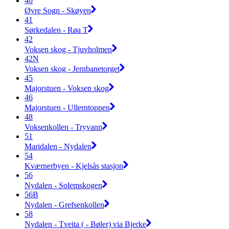
40
Øvre Sogn - Skøyen
41
Sørkedalen - Røa T
42
Voksen skog - Tjuvholmen
42N
Voksen skog - Jernbanetorget
45
Majorstuen - Voksen skog
46
Majorstuen - Ullerntoppen
48
Voksenkollen - Tryvann
51
Maridalen - Nydalen
54
Kværnerbyen - Kjelsås stasjon
56
Nydalen - Solemskogen
56B
Nydalen - Grefsenkollen
58
Nydalen - Tveita ( - Bøler) via Bjerke