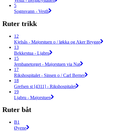
Vestli - Bergkrystallen
5
Sognsvann - Vestli
Ruter trikk
12
Kjelsås - Majorstuen o / løkka og Aker Brygge
13
Bekkestua - Ljabru
15
Jernbanetorget - Majorstuen via Nat
17
Rikshospitalet - Sinsen o / Carl Berner
18
Grefsen st [4311] - Rikshospitalet
19
Ljabru - Majorstuen
Ruter båt
B1
Øyene