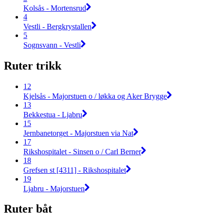
Kolsås - Mortensrud
4
Vestli - Bergkrystallen
5
Sognsvann - Vestli
Ruter trikk
12
Kjelsås - Majorstuen o / løkka og Aker Brygge
13
Bekkestua - Ljabru
15
Jernbanetorget - Majorstuen via Nat
17
Rikshospitalet - Sinsen o / Carl Berner
18
Grefsen st [4311] - Rikshospitalet
19
Ljabru - Majorstuen
Ruter båt