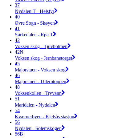
37
Nydalen T - Helsfyr
40
Øvre Sogn - Skøyen
41
Sørkedalen - Røa T
42
Voksen skog - Tjuvholmen
42N
Voksen skog - Jernbanetorget
45
Majorstuen - Voksen skog
46
Majorstuen - Ullerntoppen
48
Voksenkollen - Tryvann
51
Maridalen - Nydalen
54
Kværnerbyen - Kjelsås stasjon
56
Nydalen - Solemskogen
56B