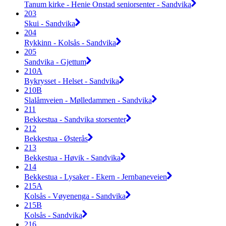
Tanum kirke - Henie Onstad seniorsenter - Sandvika
203
Skui - Sandvika
204
Rykkinn - Kolsås - Sandvika
205
Sandvika - Gjettum
210A
Bykrysset - Helset - Sandvika
210B
Slalåmveien - Mølledammen - Sandvika
211
Bekkestua - Sandvika storsenter
212
Bekkestua - Østerås
213
Bekkestua - Høvik - Sandvika
214
Bekkestua - Lysaker - Ekern - Jernbaneveien
215A
Kolsås - Vøyenenga - Sandvika
215B
Kolsås - Sandvika
216