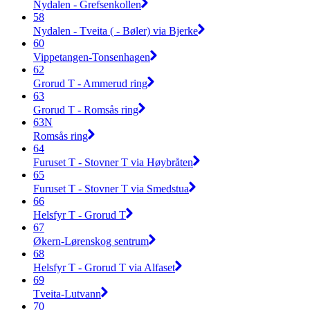
Nydalen - Grefsenkollen
58
Nydalen - Tveita ( - Bøler) via Bjerke
60
Vippetangen-Tonsenhagen
62
Grorud T - Ammerud ring
63
Grorud T - Romsås ring
63N
Romsås ring
64
Furuset T - Stovner T via Høybråten
65
Furuset T - Stovner T via Smedstua
66
Helsfyr T - Grorud T
67
Økern-Lørenskog sentrum
68
Helsfyr T - Grorud T via Alfaset
69
Tveita-Lutvann
70