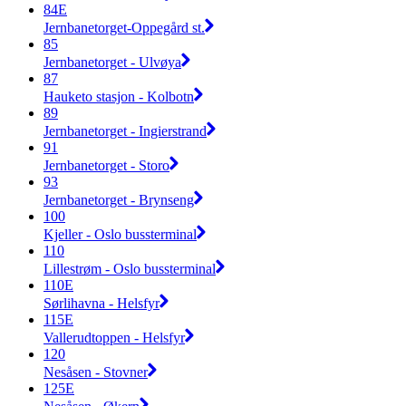
84E
Jernbanetorget-Oppegård st.
85
Jernbanetorget - Ulvøya
87
Hauketo stasjon - Kolbotn
89
Jernbanetorget - Ingierstrand
91
Jernbanetorget - Storo
93
Jernbanetorget - Brynseng
100
Kjeller - Oslo bussterminal
110
Lillestrøm - Oslo bussterminal
110E
Sørlihavna - Helsfyr
115E
Vallerudtoppen - Helsfyr
120
Nesåsen - Stovner
125E