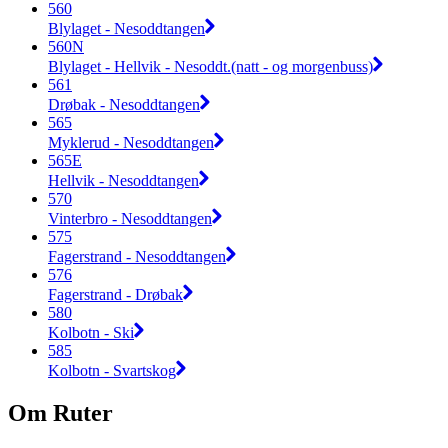
560
Blylaget - Nesoddtangen
560N
Blylaget - Hellvik - Nesoddt.(natt - og morgenbuss)
561
Drøbak - Nesoddtangen
565
Myklerud - Nesoddtangen
565E
Hellvik - Nesoddtangen
570
Vinterbro - Nesoddtangen
575
Fagerstrand - Nesoddtangen
576
Fagerstrand - Drøbak
580
Kolbotn - Ski
585
Kolbotn - Svartskog
Om Ruter