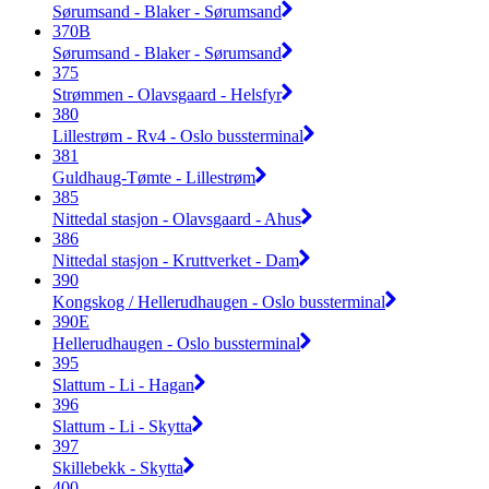
Sørumsand - Blaker - Sørumsand
370B
Sørumsand - Blaker - Sørumsand
375
Strømmen - Olavsgaard - Helsfyr
380
Lillestrøm - Rv4 - Oslo bussterminal
381
Guldhaug-Tømte - Lillestrøm
385
Nittedal stasjon - Olavsgaard - Ahus
386
Nittedal stasjon - Kruttverket - Dam
390
Kongskog / Hellerudhaugen - Oslo bussterminal
390E
Hellerudhaugen - Oslo bussterminal
395
Slattum - Li - Hagan
396
Slattum - Li - Skytta
397
Skillebekk - Skytta
400