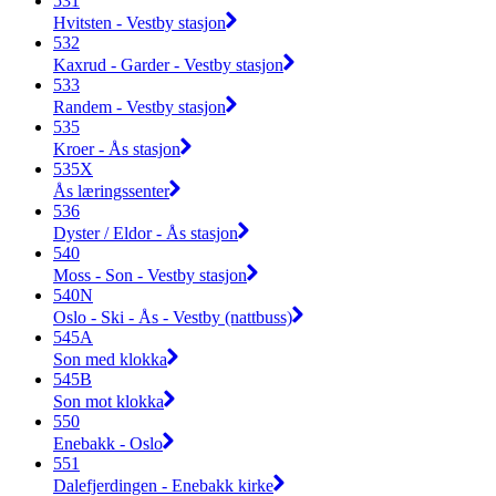
531
Hvitsten - Vestby stasjon
532
Kaxrud - Garder - Vestby stasjon
533
Randem - Vestby stasjon
535
Kroer - Ås stasjon
535X
Ås læringssenter
536
Dyster / Eldor - Ås stasjon
540
Moss - Son - Vestby stasjon
540N
Oslo - Ski - Ås - Vestby (nattbuss)
545A
Son med klokka
545B
Son mot klokka
550
Enebakk - Oslo
551
Dalefjerdingen - Enebakk kirke