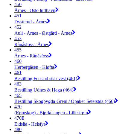
450
Årnes - Oslo lufthavn
451
Dysterud - Årnes
452
Auli - Årnes - Østgård - Årnes
453
Rånåsfoss - Årnes
455
Årnes - Rånåsfoss
460
Herbergåsen - Kløfta
461
Bestilling Fenstad øst / vest (461)
463
Bestilling Udnes & Haga (464)
465
Bestilling Skogbygda-Greni / Opaker-Seterstøa (466)
470
(Rømskog) - Bjørkelangen - Lillestrøm
470E
Eidslia - Helsfyr
480