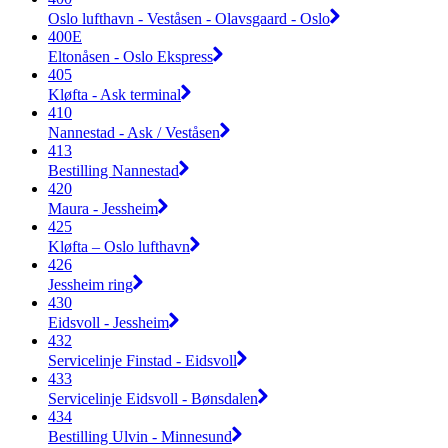
Oslo lufthavn - Veståsen - Olavsgaard - Oslo
400E
Eltonåsen - Oslo Ekspress
405
Kløfta - Ask terminal
410
Nannestad - Ask / Veståsen
413
Bestilling Nannestad
420
Maura - Jessheim
425
Kløfta – Oslo lufthavn
426
Jessheim ring
430
Eidsvoll - Jessheim
432
Servicelinje Finstad - Eidsvoll
433
Servicelinje Eidsvoll - Bønsdalen
434
Bestilling Ulvin - Minnesund