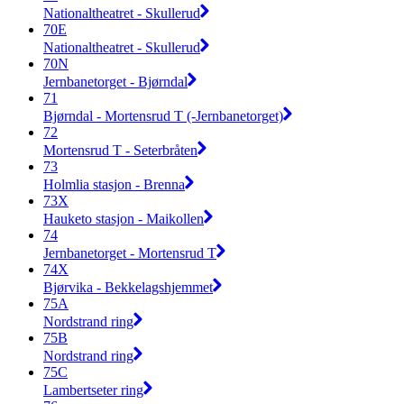
Nationaltheatret - Skullerud
70E
Nationaltheatret - Skullerud
70N
Jernbanetorget - Bjørndal
71
Bjørndal - Mortensrud T (-Jernbanetorget)
72
Mortensrud T - Seterbråten
73
Holmlia stasjon - Brenna
73X
Hauketo stasjon - Maikollen
74
Jernbanetorget - Mortensrud T
74X
Bjørvika - Bekkelagshjemmet
75A
Nordstrand ring
75B
Nordstrand ring
75C
Lambertseter ring