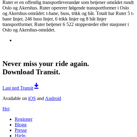
Ruter er en offentlig transportleverandør som betjener området rundt
Oslo og Akershus. Ruter opererer følgende transportformer i Oslo
og Akershus-området: t-bane, buss, trikk og båt. Totalt har Ruter 5 t-
bane linjer, 246 buss linjer, 6 trikk linjer og 8 båt linjer
transportformer. Ruter betjener 6 522 stoppesteder eller stasjoner i
Oslo og Akershus-området.
Never miss your ride again.
Download Transit.
Last ned Transit
Available on
iOS
and
Android
Hei
Regioner
Blogg
Presse
Hjelp