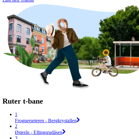
Ruter t-bane
1
Frognerseteren - Bergkrystallen
2
Østerås - Ellingsrudåsen
3