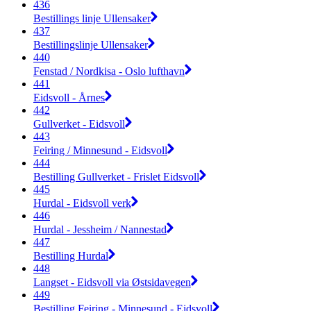
436
Bestillings linje Ullensaker
437
Bestillingslinje Ullensaker
440
Fenstad / Nordkisa - Oslo lufthavn
441
Eidsvoll - Årnes
442
Gullverket - Eidsvoll
443
Feiring / Minnesund - Eidsvoll
444
Bestilling Gullverket - Frislet Eidsvoll
445
Hurdal - Eidsvoll verk
446
Hurdal - Jessheim / Nannestad
447
Bestilling Hurdal
448
Langset - Eidsvoll via Østsidavegen
449
Bestilling Feiring - Minnesund - Eidsvoll