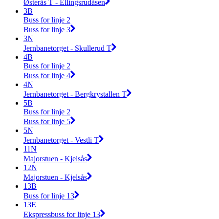
Østerås T - Ellingsrudåsen
3B
Buss for linje 2
Buss for linje 3
3N
Jernbanetorget - Skullerud T
4B
Buss for linje 2
Buss for linje 4
4N
Jernbanetorget - Bergkrystallen T
5B
Buss for linje 2
Buss for linje 5
5N
Jernbanetorget - Vestli T
11N
Majorstuen - Kjelsås
12N
Majorstuen - Kjelsås
13B
Buss for linje 13
13E
Ekspressbuss for linje 13