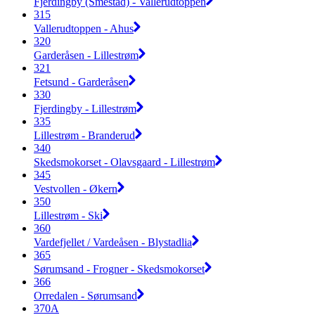
Fjerdingby (Smestad) - Vallerudtoppen
315
Vallerudtoppen - Ahus
320
Garderåsen - Lillestrøm
321
Fetsund - Garderåsen
330
Fjerdingby - Lillestrøm
335
Lillestrøm - Branderud
340
Skedsmokorset - Olavsgaard - Lillestrøm
345
Vestvollen - Økern
350
Lillestrøm - Ski
360
Vardefjellet / Vardeåsen - Blystadlia
365
Sørumsand - Frogner - Skedsmokorset
366
Orredalen - Sørumsand
370A