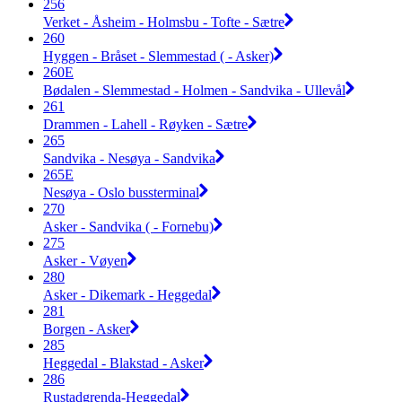
256
Verket - Åsheim - Holmsbu - Tofte - Sætre
260
Hyggen - Bråset - Slemmestad ( - Asker)
260E
Bødalen - Slemmestad - Holmen - Sandvika - Ullevål
261
Drammen - Lahell - Røyken - Sætre
265
Sandvika - Nesøya - Sandvika
265E
Nesøya - Oslo bussterminal
270
Asker - Sandvika ( - Fornebu)
275
Asker - Vøyen
280
Asker - Dikemark - Heggedal
281
Borgen - Asker
285
Heggedal - Blakstad - Asker
286
Rustadgrenda-Heggedal