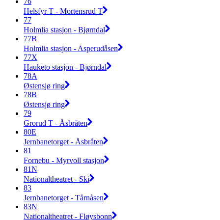
76
Helsfyr T - Mortensrud T
77
Holmlia stasjon - Bjørndal
77B
Holmlia stasjon - Asperudåsen
77X
Hauketo stasjon - Bjørndal
78A
Østensjø ring
78B
Østensjø ring
79
Grorud T - Åsbråten
80E
Jernbanetorget - Åsbråten
81
Fornebu - Myrvoll stasjon
81N
Nationaltheatret - Ski
83
Jernbanetorget - Tårnåsen
83N
Nationaltheatret - Fløysbonn