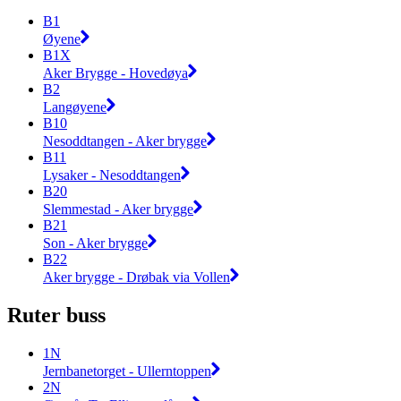
B1
Øyene
B1X
Aker Brygge - Hovedøya
B2
Langøyene
B10
Nesoddtangen - Aker brygge
B11
Lysaker - Nesoddtangen
B20
Slemmestad - Aker brygge
B21
Son - Aker brygge
B22
Aker brygge - Drøbak via Vollen
Ruter buss
1N
Jernbanetorget - Ullerntoppen
2N