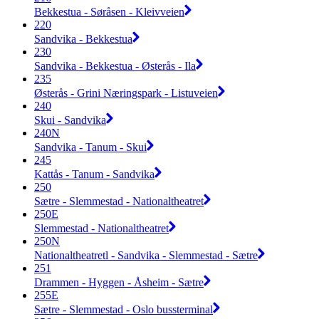
Bekkestua - Søråsen - Kleivveien
220
Sandvika - Bekkestua
230
Sandvika - Bekkestua - Østerås - Ila
235
Østerås - Grini Næringspark - Listuveien
240
Skui - Sandvika
240N
Sandvika - Tanum - Skui
245
Kattås - Tanum - Sandvika
250
Sætre - Slemmestad - Nationaltheatret
250E
Slemmestad - Nationaltheatret
250N
Nationaltheatretl - Sandvika - Slemmestad - Sætre
251
Drammen - Hyggen - Åsheim - Sætre
255E
Sætre - Slemmestad - Oslo bussterminal