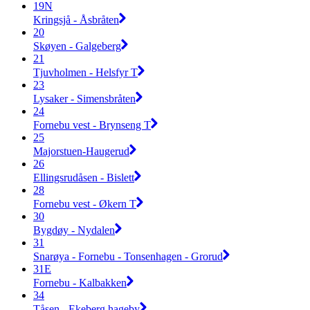
19N
Kringsjå - Åsbråten
20
Skøyen - Galgeberg
21
Tjuvholmen - Helsfyr T
23
Lysaker - Simensbråten
24
Fornebu vest - Brynseng T
25
Majorstuen-Haugerud
26
Ellingsrudåsen - Bislett
28
Fornebu vest - Økern T
30
Bygdøy - Nydalen
31
Snarøya - Fornebu - Tonsenhagen - Grorud
31E
Fornebu - Kalbakken
34
Tåsen - Ekeberg hageby