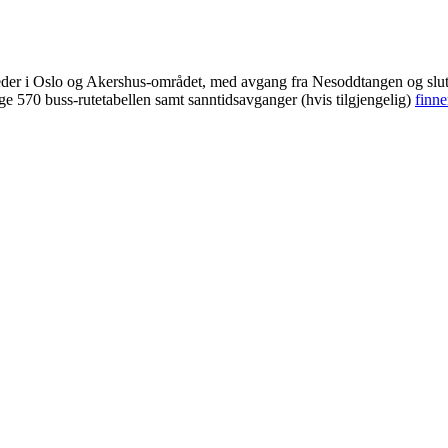
teder i Oslo og Akershus-området, med avgang fra Nesoddtangen og slut
ige 570 buss-rutetabellen samt sanntidsavganger (hvis tilgjengelig)
finne