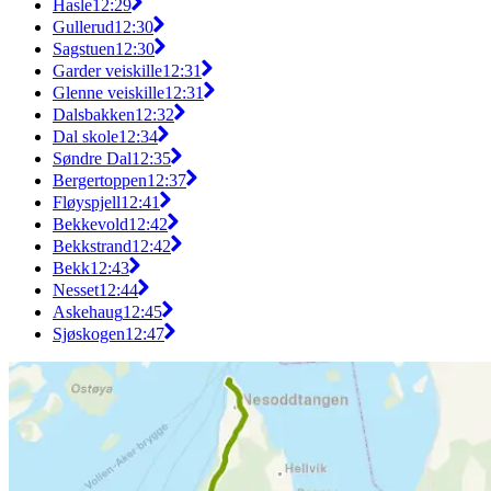
Hasle
12:29
Gullerud
12:30
Sagstuen
12:30
Garder veiskille
12:31
Glenne veiskille
12:31
Dalsbakken
12:32
Dal skole
12:34
Søndre Dal
12:35
Bergertoppen
12:37
Fløyspjell
12:41
Bekkevold
12:42
Bekkstrand
12:42
Bekk
12:43
Nesset
12:44
Askehaug
12:45
Sjøskogen
12:47