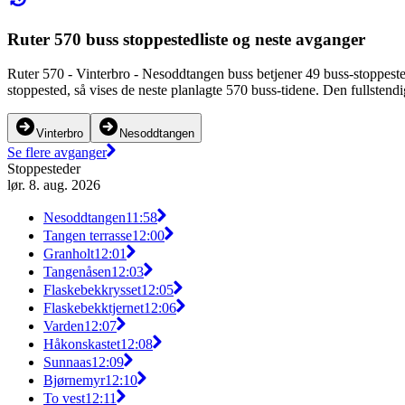
Ruter 570 buss stoppestedliste og neste avganger
Ruter 570 - Vinterbro - Nesoddtangen buss betjener 49 buss-stoppes
stoppested, så vises de neste planlagte 570 buss-tidene. Den fullstend
Vinterbro
Nesoddtangen
Se flere avganger
Stoppesteder
lør. 8. aug. 2026
Nesoddtangen
11:58
Tangen terrasse
12:00
Granholt
12:01
Tangenåsen
12:03
Flaskebekkrysset
12:05
Flaskebekktjernet
12:06
Varden
12:07
Håkonskastet
12:08
Sunnaas
12:09
Bjørnemyr
12:10
To vest
12:11