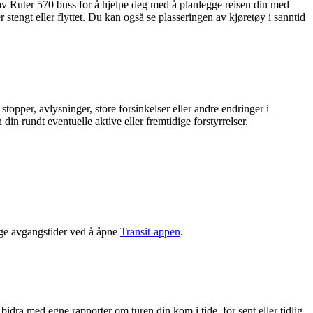
 av Ruter 570 buss for å hjelpe deg med å planlegge reisen din med
 stengt eller flyttet. Du kan også se plasseringen av kjøretøy i sanntid
topper, avlysninger, store forsinkelser eller andre endringer i
din rundt eventuelle aktive eller fremtidige forstyrrelser.
ige avgangstider ved å åpne
Transit-appen
.
dra med egne rapporter om turen din kom i tide, for sent eller tidlig.