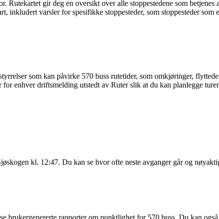
r. Rutekartet gir deg en oversikt over alle stoppestedene som betjenes
rt, inkludert varsler for spesifikke stoppesteder, som stoppesteder som er
yrrelser som kan påvirke 570 buss rutetider, som omkjøringer, flyttede s
for enhver driftsmelding utstedt av Ruter slik at du kan planlegge turen 
jøskogen kl. 12:47. Du kan se hvor ofte neste avganger går og nøyakt
se brukergenererte rapporter om punktlighet for 570 buss. Du kan også bi