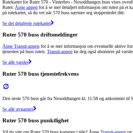
Rutekartet for Ruter 570 - Vinterbro - Nesoddtangen buss vises ovenfo
Ruter.
Åpne appen
for å se mer detaljert informasjon om ruten på et ka
på rutekartet, så du vet når 570 buss nærmer seg stoppestedet ditt.
Se det detaljerte rutekartet
Ruter 570 buss driftsmeldinger
Åpne Transit-appen
for å se mer informasjon om eventuelle aktive forst
tjenesten på buss ruten.
Transit-appen
lar deg også abonnere på varsler 
Se alle varsler
Ruter 570 buss tjenestefrekvens
Den neste 570 buss går fra Nesoddtangen kl. 11:58 og ankommer til S
Se alle avganger
Ruter 570 buss punktlighet
Vil du vite om Ruter 570 buss kommer i tide? Åpne
Transit-appen
og 