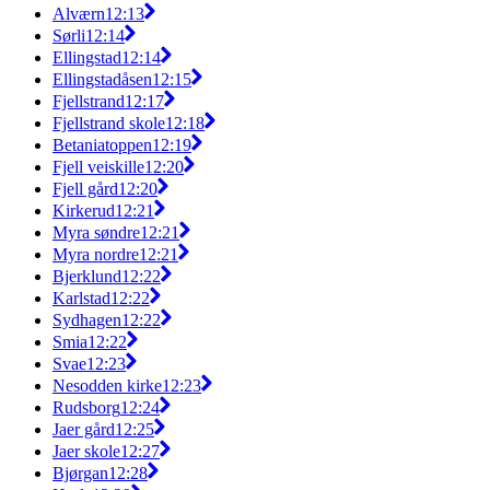
Alværn
12:13
Sørli
12:14
Ellingstad
12:14
Ellingstadåsen
12:15
Fjellstrand
12:17
Fjellstrand skole
12:18
Betaniatoppen
12:19
Fjell veiskille
12:20
Fjell gård
12:20
Kirkerud
12:21
Myra søndre
12:21
Myra nordre
12:21
Bjerklund
12:22
Karlstad
12:22
Sydhagen
12:22
Smia
12:22
Svae
12:23
Nesodden kirke
12:23
Rudsborg
12:24
Jaer gård
12:25
Jaer skole
12:27
Bjørgan
12:28