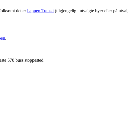
folksomt det er
i appen Transit
(tilgjengelig i utvalgte byer eller på utv
pen
.
este 570 buss stoppested.