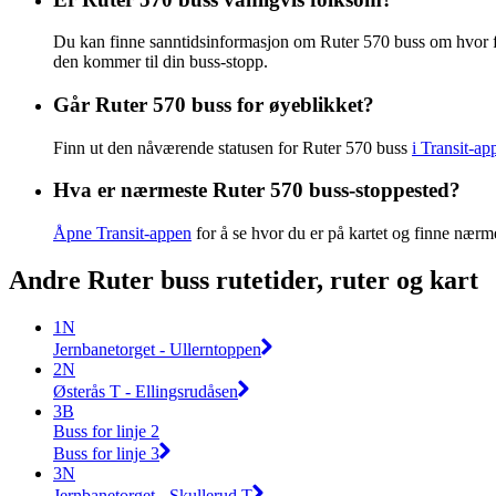
Du kan finne sanntidsinformasjon om Ruter 570 buss om hvor 
den kommer til din buss-stopp.
Går Ruter 570 buss for øyeblikket?
Finn ut den nåværende statusen for Ruter 570 buss
i Transit-ap
Hva er nærmeste Ruter 570 buss-stoppested?
Åpne Transit-appen
for å se hvor du er på kartet og finne nærm
Andre Ruter buss rutetider, ruter og kart
1N
Jernbanetorget - Ullerntoppen
2N
Østerås T - Ellingsrudåsen
3B
Buss for linje 2
Buss for linje 3
3N
Jernbanetorget - Skullerud T