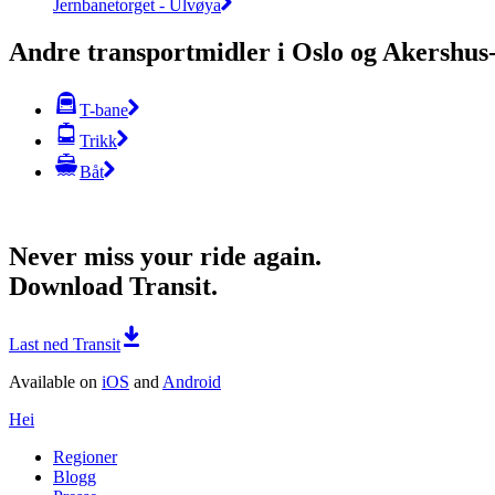
Jernbanetorget - Ulvøya
Andre transportmidler i Oslo og Akershu
T-bane
Trikk
Båt
Never miss your ride again.
Download Transit.
Last ned Transit
Available on
iOS
and
Android
Hei
Regioner
Blogg