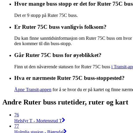
Hvor mange buss stopp er det for Ruter 75C bus
Det er 9 stopp på Ruter 75C buss.
Er Ruter 75C buss vanligvis folksom?
Du kan finne sanntidsinformasjon om Ruter 75C buss om hvor 
den kommer til din buss-stopp.
Går Ruter 75C buss for øyeblikket?
Finn ut den nåværende statusen for Ruter 75C buss
i Transit-a
Hva er nærmeste Ruter 75C buss-stoppested?
Åpne Transit-appen
for å se hvor du er på kartet og finne nærm
Andre Ruter buss rutetider, ruter og kart
76
Helsfyr T - Mortensrud T
77
Holmlia stasjon - Bjørndal