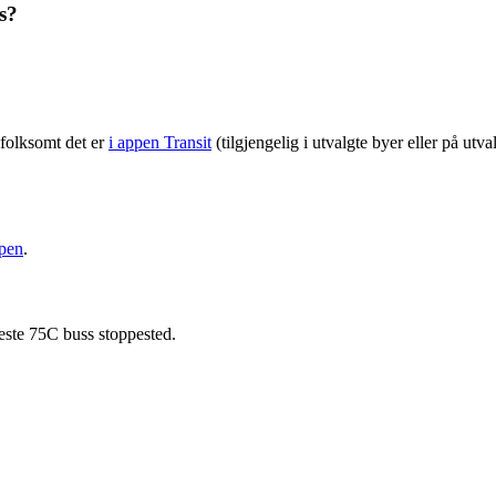
s?
folksomt det er
i appen Transit
(tilgjengelig i utvalgte byer eller på utv
ppen
.
este 75C buss stoppested.