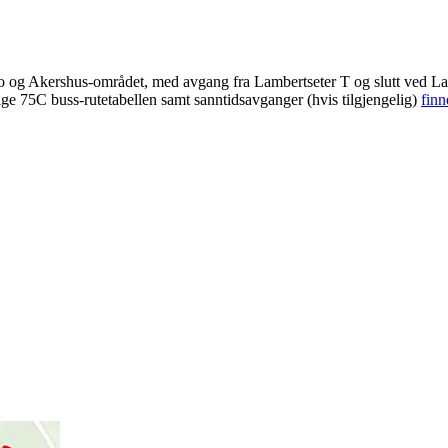
slo og Akershus-området, med avgang fra Lambertseter T og slutt ved L
ige 75C buss-rutetabellen samt sanntidsavganger (hvis tilgjengelig)
finn