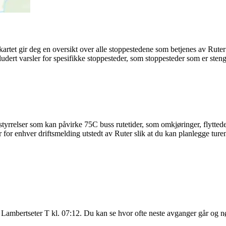
kartet gir deg en oversikt over alle stoppestedene som betjenes av Rute
ludert varsler for spesifikke stoppesteder, som stoppesteder som er stengt
tyrrelser som kan påvirke 75C buss rutetider, som omkjøringer, flyttede s
for enhver driftsmelding utstedt av Ruter slik at du kan planlegge turen 
 Lambertseter T kl. 07:12. Du kan se hvor ofte neste avganger går og 