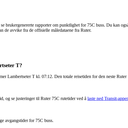
se brukergenererte rapporter om punktlighet for 75C buss. Du kan også 
kan de avvike fra de offisielle måledataene fra Ruter.
rtseter T?
r Lambertseter T kl. 07:12. Den totale reisetiden for den neste Ruter
d, og se justeringer til Ruter 75C rutetider ved å
laste ned Transit-appe
ge avgangstider for 75C buss.