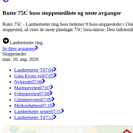
Ruter 75C buss stoppestedliste og neste avganger
Ruter 75C - Lambertseter ring buss betjener 9 buss-stoppesteder i O
stoppested, så vises de neste planlagte 75C buss-tidene. Den fullstend
Lambertseter ring
Se flere avganger
Stoppesteder
man. 10. aug. 2026
Lambertseter T
07:04
Gina Krogs vei
07:05
Nylænde
07:06
Marmorveien
07:07
Feltspatveien
07:08
Glimmerveien
07:09
Mellombølgen
07:10
Lambertseter senter
07:11
Lambertseter T
07:12