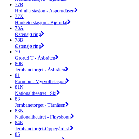
77B
Holmlia stasjon - Asperudåsen
77X
Hauketo stasjon - Bjørndal
78A
Østensjø ring
78B
Østensjø ring
79
Grorud T - Åsbråten
80E
Jernbanetorget - Åsbråten
81
Fornebu - Myrvoll stasjon
81N
Nationaltheatret - Ski
83
Jernbanetorget - Tårnåsen
83N
Nationaltheatret - Fløysbonn
84E
Jernbanetorget-Oppegård st.
85