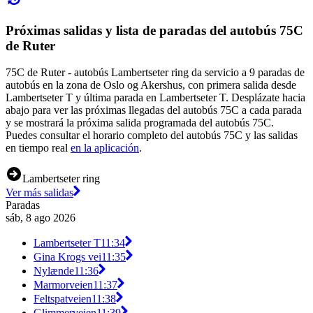
Próximas salidas y lista de paradas del autobús 75C
de Ruter
75C de Ruter - autobús Lambertseter ring da servicio a 9 paradas de
autobús en la zona de Oslo og Akershus, con primera salida desde
Lambertseter T y última parada en Lambertseter T. Desplázate hacia
abajo para ver las próximas llegadas del autobús 75C a cada parada
y se mostrará la próxima salida programada del autobús 75C.
Puedes consultar el horario completo del autobús 75C y las salidas
en tiempo real
en la aplicación
.
Lambertseter ring
Ver más salidas
Paradas
sáb, 8 ago 2026
Lambertseter T
11:34
Gina Krogs vei
11:35
Nylænde
11:36
Marmorveien
11:37
Feltspatveien
11:38
Glimmerveien
11:39