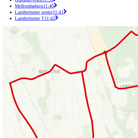
Mellombølgen
11:40
Lambertseter senter
11:41
Lambertseter T
11:42