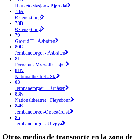
Hauketo stasjon - Bjørndal
78A
Østensjø ring
78B
Østensjø ring
79
Grorud T - Åsbråten
80E
Jernbanetorget - Åsbråten
81
Fornebu - Myrvoll stasjon
81N
Nationaltheatret - Ski
83
Jernbanetorget - Tårnåsen
83N
Nationaltheatret - Fløysbonn
84E
Jernbanetorget-Oppegård st.
85
Jernbanetorget - Ulvøya
Otros medios de transporte en la zona de