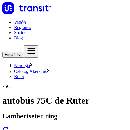
Visión
Regiones
Socios
Blog
Español
Noruega
Oslo og Akershus
Ruter
75C
autobús 75C de Ruter
Lambertseter ring