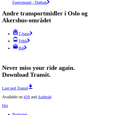
Fagerstrand - Drøbak
Andre transportmidler i Oslo og
Akershus-området
T-bane
Trikk
Båt
Never miss your ride again.
Download Transit.
Last ned Transit
Available on
iOS
and
Android
Hei
Regioner