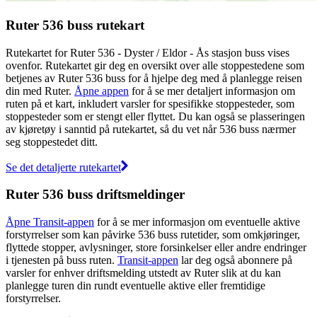
Ruter 536 buss rutekart
Rutekartet for Ruter 536 - Dyster / Eldor - Ås stasjon buss vises
ovenfor. Rutekartet gir deg en oversikt over alle stoppestedene som
betjenes av Ruter 536 buss for å hjelpe deg med å planlegge reisen
din med Ruter.
Åpne appen
for å se mer detaljert informasjon om
ruten på et kart, inkludert varsler for spesifikke stoppesteder, som
stoppesteder som er stengt eller flyttet. Du kan også se plasseringen
av kjøretøy i sanntid på rutekartet, så du vet når 536 buss nærmer
seg stoppestedet ditt.
Se det detaljerte rutekartet
Ruter 536 buss driftsmeldinger
Åpne Transit-appen
for å se mer informasjon om eventuelle aktive
forstyrrelser som kan påvirke 536 buss rutetider, som omkjøringer,
flyttede stopper, avlysninger, store forsinkelser eller andre endringer
i tjenesten på buss ruten.
Transit-appen
lar deg også abonnere på
varsler for enhver driftsmelding utstedt av Ruter slik at du kan
planlegge turen din rundt eventuelle aktive eller fremtidige
forstyrrelser.