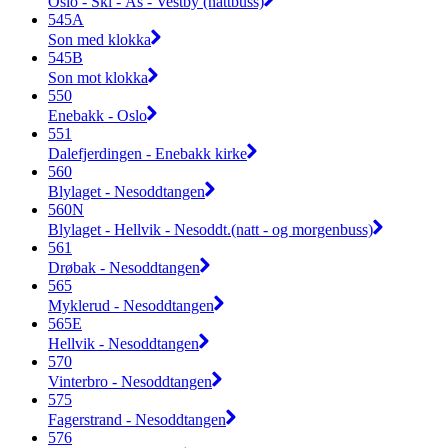
Oslo - Ski - Ås - Vestby (nattbuss)
545A
Son med klokka
545B
Son mot klokka
550
Enebakk - Oslo
551
Dalefjerdingen - Enebakk kirke
560
Blylaget - Nesoddtangen
560N
Blylaget - Hellvik - Nesoddt.(natt - og morgenbuss)
561
Drøbak - Nesoddtangen
565
Myklerud - Nesoddtangen
565E
Hellvik - Nesoddtangen
570
Vinterbro - Nesoddtangen
575
Fagerstrand - Nesoddtangen
576