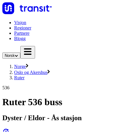
Visjon
Regioner
Partnere
Blogg
Norsk
Norge
Oslo og Akershus
Ruter
536
Ruter 536 buss
Dyster / Eldor - Ås stasjon