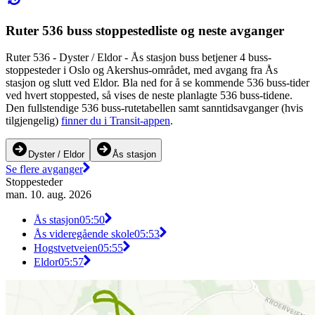
Ruter 536 buss stoppestedliste og neste avganger
Ruter 536 - Dyster / Eldor - Ås stasjon buss betjener 4 buss-
stoppesteder i Oslo og Akershus-området, med avgang fra Ås
stasjon og slutt ved Eldor. Bla ned for å se kommende 536 buss-tider
ved hvert stoppested, så vises de neste planlagte 536 buss-tidene.
Den fullstendige 536 buss-rutetabellen samt sanntidsavganger (hvis
tilgjengelig)
finner du i Transit-appen
.
Dyster / Eldor
Ås stasjon
Se flere avganger
Stoppesteder
man. 10. aug. 2026
Ås stasjon
05:50
Ås videregående skole
05:53
Hogstvetveien
05:55
Eldor
05:57