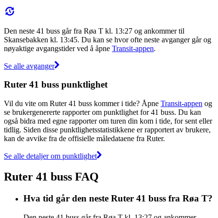
Den neste 41 buss går fra Røa T kl. 13:27 og ankommer til
Skansebakken kl. 13:45. Du kan se hvor ofte neste avganger går og
nøyaktige avgangstider ved å åpne
Transit-appen
.
Se alle avganger
Ruter 41 buss punktlighet
Vil du vite om Ruter 41 buss kommer i tide? Åpne
Transit-appen
og
se brukergenererte rapporter om punktlighet for 41 buss. Du kan
også bidra med egne rapporter om turen din kom i tide, for sent eller
tidlig. Siden disse punktlighetsstatistikkene er rapportert av brukere,
kan de avvike fra de offisielle måledataene fra Ruter.
Se alle detaljer om punktlighet
Ruter 41 buss FAQ
Hva tid går den neste Ruter 41 buss fra Røa T?
Den neste 41 buss går fra Røa T kl. 13:27 og ankommer