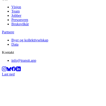
Visjon
Team
Jobber
Personvern
Bruksvilkår
Partnere
Byer og kollektivselskap
Data
Kontakt
info@transit.app
Last ned