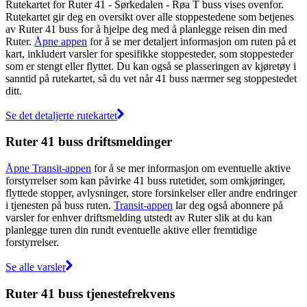
Rutekartet for Ruter 41 - Sørkedalen - Røa T buss vises ovenfor.
Rutekartet gir deg en oversikt over alle stoppestedene som betjenes
av Ruter 41 buss for å hjelpe deg med å planlegge reisen din med
Ruter.
Åpne appen
for å se mer detaljert informasjon om ruten på et
kart, inkludert varsler for spesifikke stoppesteder, som stoppesteder
som er stengt eller flyttet. Du kan også se plasseringen av kjøretøy i
sanntid på rutekartet, så du vet når 41 buss nærmer seg stoppestedet
ditt.
Se det detaljerte rutekartet
Ruter 41 buss driftsmeldinger
Åpne Transit-appen
for å se mer informasjon om eventuelle aktive
forstyrrelser som kan påvirke 41 buss rutetider, som omkjøringer,
flyttede stopper, avlysninger, store forsinkelser eller andre endringer
i tjenesten på buss ruten.
Transit-appen
lar deg også abonnere på
varsler for enhver driftsmelding utstedt av Ruter slik at du kan
planlegge turen din rundt eventuelle aktive eller fremtidige
forstyrrelser.
Se alle varsler
Ruter 41 buss tjenestefrekvens