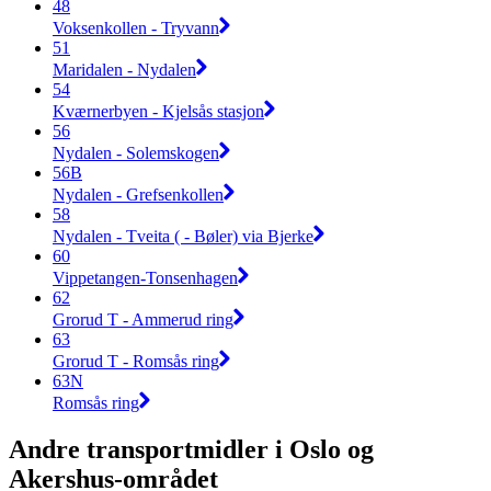
48
Voksenkollen - Tryvann
51
Maridalen - Nydalen
54
Kværnerbyen - Kjelsås stasjon
56
Nydalen - Solemskogen
56B
Nydalen - Grefsenkollen
58
Nydalen - Tveita ( - Bøler) via Bjerke
60
Vippetangen-Tonsenhagen
62
Grorud T - Ammerud ring
63
Grorud T - Romsås ring
63N
Romsås ring
Andre transportmidler i Oslo og
Akershus-området