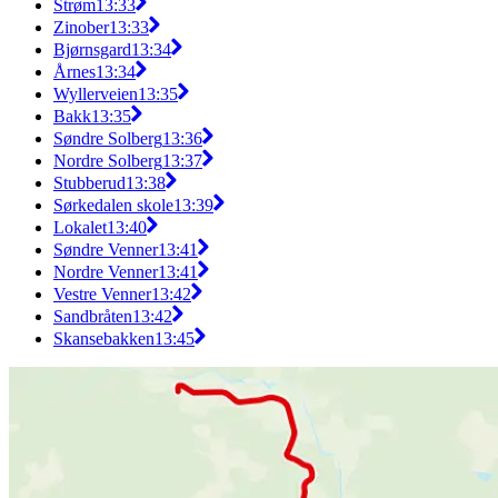
Strøm
13:33
Zinober
13:33
Bjørnsgard
13:34
Årnes
13:34
Wyllerveien
13:35
Bakk
13:35
Søndre Solberg
13:36
Nordre Solberg
13:37
Stubberud
13:38
Sørkedalen skole
13:39
Lokalet
13:40
Søndre Venner
13:41
Nordre Venner
13:41
Vestre Venner
13:42
Sandbråten
13:42
Skansebakken
13:45