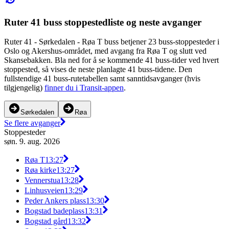
Ruter 41 buss stoppestedliste og neste avganger
Ruter 41 - Sørkedalen - Røa T buss betjener 23 buss-stoppesteder i
Oslo og Akershus-området, med avgang fra Røa T og slutt ved
Skansebakken. Bla ned for å se kommende 41 buss-tider ved hvert
stoppested, så vises de neste planlagte 41 buss-tidene. Den
fullstendige 41 buss-rutetabellen samt sanntidsavganger (hvis
tilgjengelig)
finner du i Transit-appen
.
Sørkedalen
Røa
Se flere avganger
Stoppesteder
søn. 9. aug. 2026
Røa T
13:27
Røa kirke
13:27
Vennerstua
13:28
Linhusveien
13:29
Peder Ankers plass
13:30
Bogstad badeplass
13:31
Bogstad gård
13:32