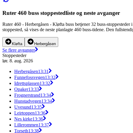
Ruter 460 buss stoppestedliste og neste avganger
Ruter 460 - Herbergåsen - Kløfta buss betjener 32 buss-stoppesteder 
stoppested, så vises de neste planlagte 460 buss-tidene. Den fullstend
Kløfta
Herbergåsen
Se flere avganger
Stoppesteder
lør. 8. aug. 2026
Herbergåsen
13:31
Funnefossvegen
13:32
Idrettsplassen
13:32
Opaker
13:33
Frognerstrand
13:34
Hunstadvegen
13:34
Uvesund
13:35
Leirtoppen
13:36
Nes kirke
13:36
Lillerommen
13:37
Torseth
13:38