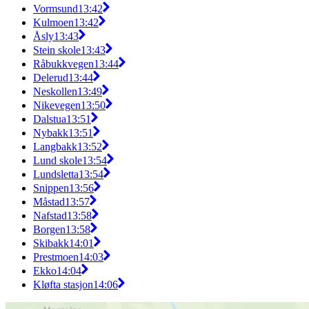
Vormsund
13:42
Kulmoen
13:42
Åsly
13:43
Stein skole
13:43
Råbukkvegen
13:44
Delerud
13:44
Neskollen
13:49
Nikevegen
13:50
Dalstua
13:51
Nybakk
13:51
Langbakk
13:52
Lund skole
13:54
Lundsletta
13:54
Snippen
13:56
Måstad
13:57
Nafstad
13:58
Borgen
13:58
Skibakk
14:01
Prestmoen
14:03
Ekko
14:04
Kløfta stasjon
14:06