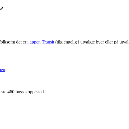
s?
folksomt det er
i appen Transit
(tilgjengelig i utvalgte byer eller på utv
pen
.
este 460 buss stoppested.