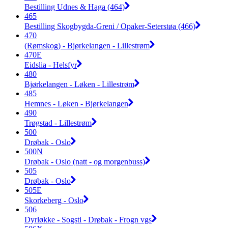
Bestilling Udnes & Haga (464)
465
Bestilling Skogbygda-Greni / Opaker-Seterstøa (466)
470
(Rømskog) - Bjørkelangen - Lillestrøm
470E
Eidslia - Helsfyr
480
Bjørkelangen - Løken - Lillestrøm
485
Hemnes - Løken - Bjørkelangen
490
Trøgstad - Lillestrøm
500
Drøbak - Oslo
500N
Drøbak - Oslo (natt - og morgenbuss)
505
Drøbak - Oslo
505E
Skorkeberg - Oslo
506
Dyrløkke - Sogsti - Drøbak - Frogn vgs