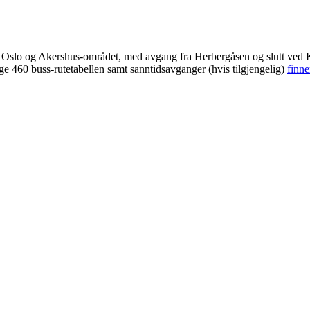
i Oslo og Akershus-området, med avgang fra Herbergåsen og slutt ved K
ige 460 buss-rutetabellen samt sanntidsavganger (hvis tilgjengelig)
finne