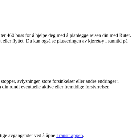
uter 460 buss for å hjelpe deg med å planlegge reisen din med Ruter.
 eller flyttet. Du kan også se plasseringen av kjøretøy i sanntid på
topper, avlysninger, store forsinkelser eller andre endringer i
din rundt eventuelle aktive eller fremtidige forstyrrelser.
ktige avgangstider ved å åpne
Transit-appen
.