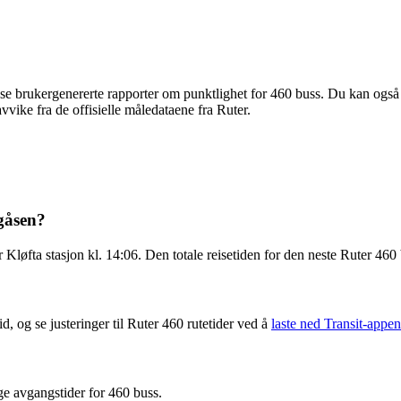
se brukergenererte rapporter om punktlighet for 460 buss. Du kan også bi
vvike fra de offisielle måledataene fra Ruter.
gåsen?
løfta stasjon kl. 14:06. Den totale reisetiden for den neste Ruter 460 
d, og se justeringer til Ruter 460 rutetider ved å
laste ned Transit-appen
ge avgangstider for 460 buss.