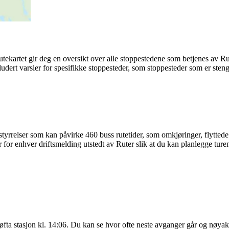
utekartet gir deg en oversikt over alle stoppestedene som betjenes av R
ludert varsler for spesifikke stoppesteder, som stoppesteder som er stengt
yrrelser som kan påvirke 460 buss rutetider, som omkjøringer, flyttede s
for enhver driftsmelding utstedt av Ruter slik at du kan planlegge turen 
fta stasjon kl. 14:06. Du kan se hvor ofte neste avganger går og nøya