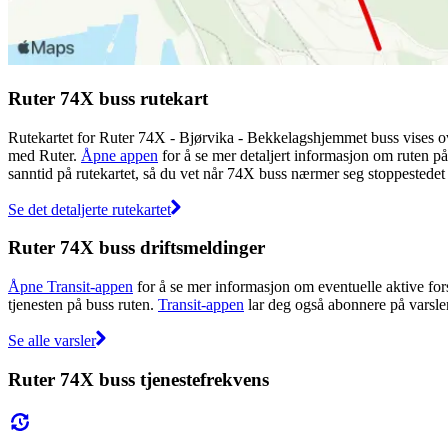
Ruter 74X buss rutekart
Rutekartet for Ruter 74X - Bjørvika - Bekkelagshjemmet buss vises ov
med Ruter.
Åpne appen
for å se mer detaljert informasjon om ruten på 
sanntid på rutekartet, så du vet når 74X buss nærmer seg stoppestedet 
Se det detaljerte rutekartet
Ruter 74X buss driftsmeldinger
Åpne Transit-appen
for å se mer informasjon om eventuelle aktive fors
tjenesten på buss ruten.
Transit-appen
lar deg også abonnere på varsler 
Se alle varsler
Ruter 74X buss tjenestefrekvens