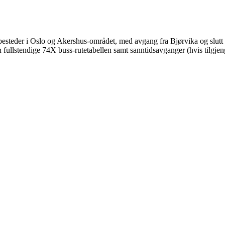
pesteder i Oslo og Akershus-området, med avgang fra Bjørvika og slu
n fullstendige 74X buss-rutetabellen samt sanntidsavganger (hvis tilgje