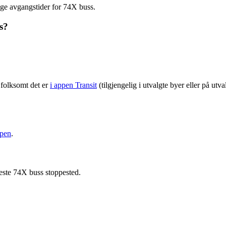
ge avgangstider for 74X buss.
s?
folksomt det er
i appen Transit
(tilgjengelig i utvalgte byer eller på utv
ppen
.
meste 74X buss stoppested.