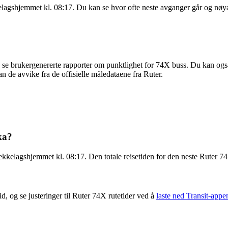
lagshjemmet kl. 08:17. Du kan se hvor ofte neste avganger går og nøy
se brukergenererte rapporter om punktlighet for 74X buss. Du kan også 
kan de avvike fra de offisielle måledataene fra Ruter.
ka?
kelagshjemmet kl. 08:17. Den totale reisetiden for den neste Ruter 7
d, og se justeringer til Ruter 74X rutetider ved å
laste ned Transit-appe