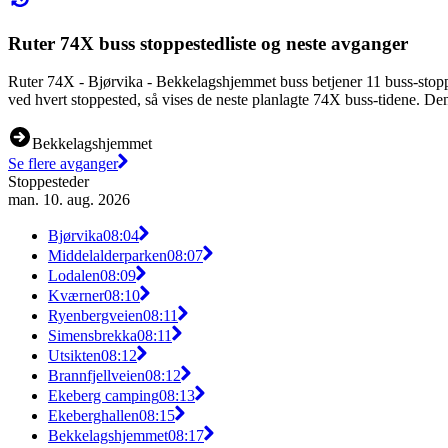
Ruter 74X buss stoppestedliste og neste avganger
Ruter 74X - Bjørvika - Bekkelagshjemmet buss betjener 11 buss-stop
ved hvert stoppested, så vises de neste planlagte 74X buss-tidene. De
Bekkelagshjemmet
Se flere avganger
Stoppesteder
man. 10. aug. 2026
Bjørvika
08:04
Middelalderparken
08:07
Lodalen
08:09
Kværner
08:10
Ryenbergveien
08:11
Simensbrekka
08:11
Utsikten
08:12
Brannfjellveien
08:12
Ekeberg camping
08:13
Ekeberghallen
08:15
Bekkelagshjemmet
08:17