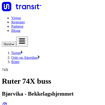
Visjon
Regioner
Partnere
Blogg
Norsk
Norge
Oslo og Akershus
Ruter
74X
Ruter 74X buss
Bjørvika - Bekkelagshjemmet