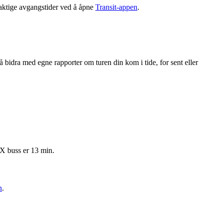
aktige avgangstider ved å åpne
Transit-appen
.
bidra med egne rapporter om turen din kom i tide, for sent eller
4X buss er 13 min.
n
.