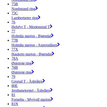
75B
Nordstrand ring
75C
Lambertseter ring
76
Helsfyr T - Mortensrud T
77
Holmlia stasjon - Bjørndal
77B
Holmlia stasjon - Asperudåsen
77X
Hauketo stasjon - Bjørndal
78A
Østensjø ring
78B
Østensjø ring
79
Grorud T - Åsbråten
80E
Jernbanetorget - Åsbråten
81
Fornebu - Myrvoll stasjon
81N