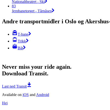
Nationaltheatret - Ski
83
Jernbanetorget - Tårnåsen
Andre transportmidler i Oslo og Akershu
T-bane
Trikk
Båt
Never miss your ride again.
Download Transit.
Last ned Transit
Available on
iOS
and
Android
Hei