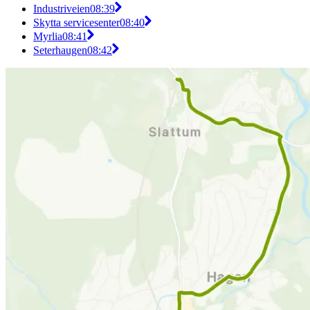
Industriveien
08:39
Skytta servicesenter
08:40
Myrlia
08:41
Seterhaugen
08:42