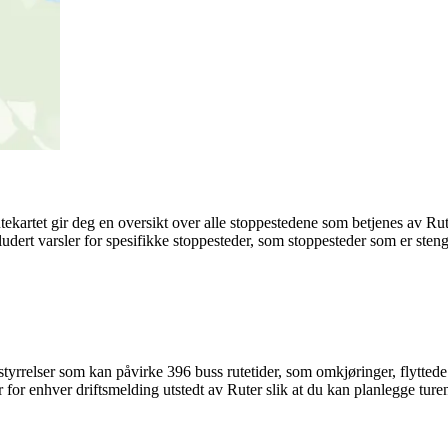
utekartet gir deg en oversikt over alle stoppestedene som betjenes av R
ludert varsler for spesifikke stoppesteder, som stoppesteder som er stengt
yrrelser som kan påvirke 396 buss rutetider, som omkjøringer, flyttede s
for enhver driftsmelding utstedt av Ruter slik at du kan planlegge turen 