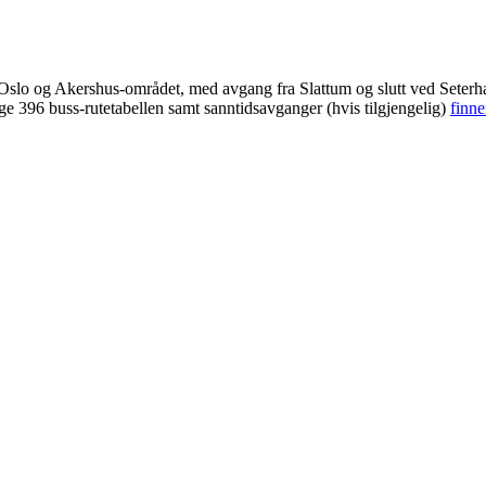
 i Oslo og Akershus-området, med avgang fra Slattum og slutt ved Seter
ige 396 buss-rutetabellen samt sanntidsavganger (hvis tilgjengelig)
finne