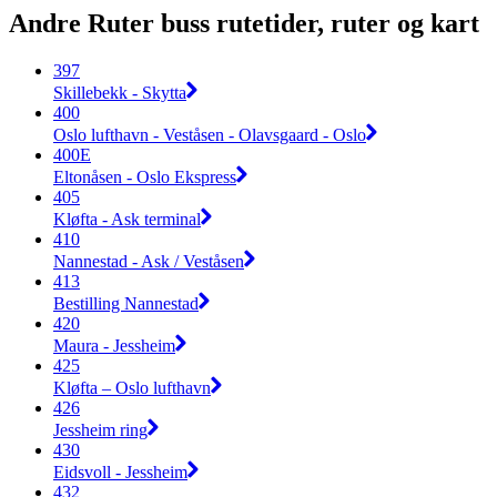
Andre Ruter buss rutetider, ruter og kart
397
Skillebekk - Skytta
400
Oslo lufthavn - Veståsen - Olavsgaard - Oslo
400E
Eltonåsen - Oslo Ekspress
405
Kløfta - Ask terminal
410
Nannestad - Ask / Veståsen
413
Bestilling Nannestad
420
Maura - Jessheim
425
Kløfta – Oslo lufthavn
426
Jessheim ring
430
Eidsvoll - Jessheim
432