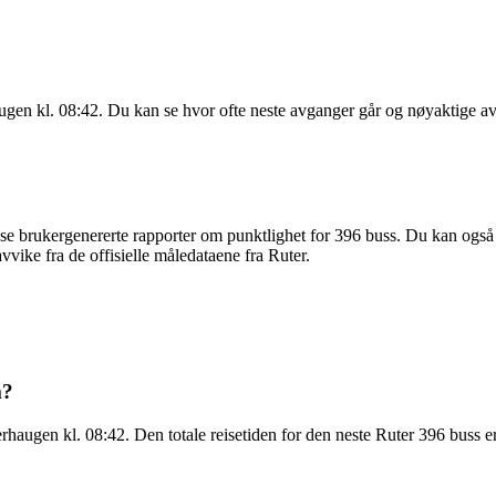
augen kl. 08:42. Du kan se hvor ofte neste avganger går og nøyaktige a
se brukergenererte rapporter om punktlighet for 396 buss. Du kan også bi
vvike fra de offisielle måledataene fra Ruter.
m?
haugen kl. 08:42. Den totale reisetiden for den neste Ruter 396 buss e