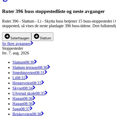
Ruter 396 buss stoppestedliste og neste avganger
Ruter 396 - Slattum - Li - Skytta buss betjener 15 buss-stoppesteder
stoppested, så vises de neste planlagte 396 buss-tidene. Den fullstend
Seterhaugen
Slattum
Se flere avganger
Stoppesteder
fre. 7. aug. 2026
Slattum
08:30
Slattum terrasse
08:30
Smedstuveien
08:31
Li
08:32
Heggeveien
08:33
Skyset
08:34
Ulverud skole
08:35
Hagan
08:36
Hagan
08:36
Saga
08:37
Briskeveien
08:38