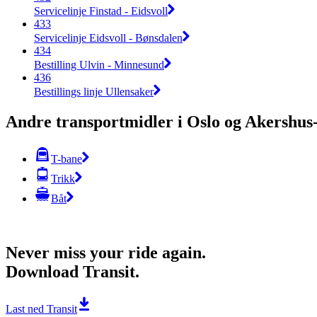
Servicelinje Finstad - Eidsvoll
433
Servicelinje Eidsvoll - Bønsdalen
434
Bestilling Ulvin - Minnesund
436
Bestillings linje Ullensaker
Andre transportmidler i Oslo og Akershu
T-bane
Trikk
Båt
Never miss your ride again.
Download Transit.
Last ned Transit