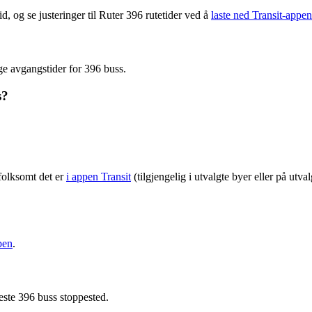
d, og se justeringer til Ruter 396 rutetider ved å
laste ned Transit-appen
ge avgangstider for 396 buss.
s?
folksomt det er
i appen Transit
(tilgjengelig i utvalgte byer eller på utv
pen
.
este 396 buss stoppested.