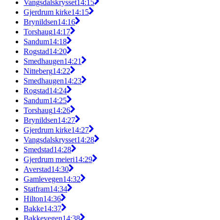
Vangsdalskrysset
14:15
Gjerdrum kirke
14:15
Brynildsen
14:16
Torshaug
14:17
Sandum
14:18
Rogstad
14:20
Smedhaugen
14:21
Nitteberg
14:22
Smedhaugen
14:23
Rogstad
14:24
Sandum
14:25
Torshaug
14:26
Brynildsen
14:27
Gjerdrum kirke
14:27
Vangsdalskrysset
14:28
Smedstad
14:28
Gjerdrum meieri
14:29
Averstad
14:30
Gamlevegen
14:32
Statfram
14:34
Hilton
14:36
Bakke
14:37
Bakkevegen
14:38