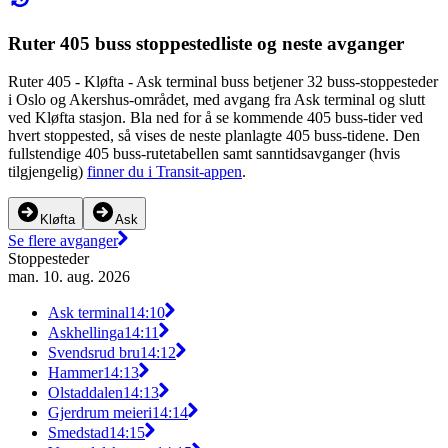
Ruter 405 buss stoppestedliste og neste avganger
Ruter 405 - Kløfta - Ask terminal buss betjener 32 buss-stoppesteder
i Oslo og Akershus-området, med avgang fra Ask terminal og slutt
ved Kløfta stasjon. Bla ned for å se kommende 405 buss-tider ved
hvert stoppested, så vises de neste planlagte 405 buss-tidene. Den
fullstendige 405 buss-rutetabellen samt sanntidsavganger (hvis
tilgjengelig)
finner du i Transit-appen
.
Kløfta
Ask
Se flere avganger
Stoppesteder
man. 10. aug. 2026
Ask terminal
14:10
Askhellinga
14:11
Svendsrud bru
14:12
Hammer
14:13
Olstaddalen
14:13
Gjerdrum meieri
14:14
Smedstad
14:15