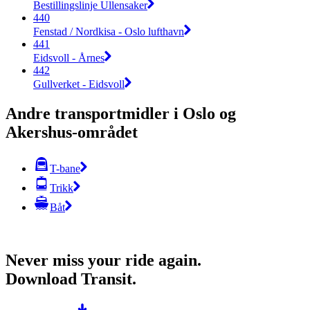
Bestillingslinje Ullensaker
440
Fenstad / Nordkisa - Oslo lufthavn
441
Eidsvoll - Årnes
442
Gullverket - Eidsvoll
Andre transportmidler i Oslo og
Akershus-området
T-bane
Trikk
Båt
Never miss your ride again.
Download Transit.