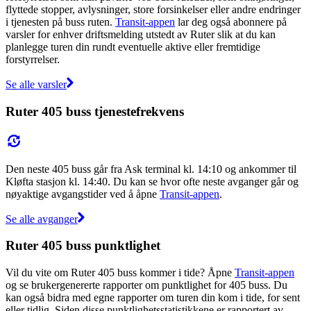
flyttede stopper, avlysninger, store forsinkelser eller andre endringer
i tjenesten på buss ruten.
Transit-appen
lar deg også abonnere på
varsler for enhver driftsmelding utstedt av Ruter slik at du kan
planlegge turen din rundt eventuelle aktive eller fremtidige
forstyrrelser.
Se alle varsler
Ruter 405 buss tjenestefrekvens
Den neste 405 buss går fra Ask terminal kl. 14:10 og ankommer til
Kløfta stasjon kl. 14:40. Du kan se hvor ofte neste avganger går og
nøyaktige avgangstider ved å åpne
Transit-appen
.
Se alle avganger
Ruter 405 buss punktlighet
Vil du vite om Ruter 405 buss kommer i tide? Åpne
Transit-appen
og se brukergenererte rapporter om punktlighet for 405 buss. Du
kan også bidra med egne rapporter om turen din kom i tide, for sent
eller tidlig. Siden disse punktlighetsstatistikkene er rapportert av