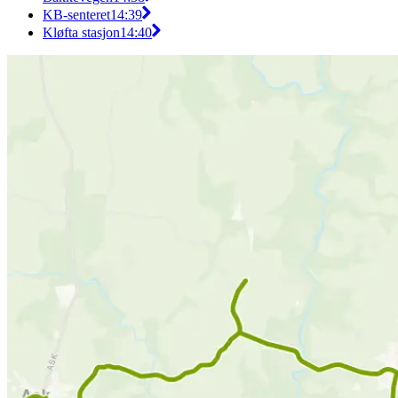
KB-senteret
14:39
Kløfta stasjon
14:40