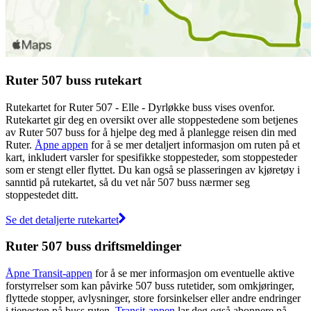
Ruter 507 buss rutekart
Rutekartet for Ruter 507 - Elle - Dyrløkke buss vises ovenfor.
Rutekartet gir deg en oversikt over alle stoppestedene som betjenes
av Ruter 507 buss for å hjelpe deg med å planlegge reisen din med
Ruter.
Åpne appen
for å se mer detaljert informasjon om ruten på et
kart, inkludert varsler for spesifikke stoppesteder, som stoppesteder
som er stengt eller flyttet. Du kan også se plasseringen av kjøretøy i
sanntid på rutekartet, så du vet når 507 buss nærmer seg
stoppestedet ditt.
Se det detaljerte rutekartet
Ruter 507 buss driftsmeldinger
Åpne Transit-appen
for å se mer informasjon om eventuelle aktive
forstyrrelser som kan påvirke 507 buss rutetider, som omkjøringer,
flyttede stopper, avlysninger, store forsinkelser eller andre endringer
i tjenesten på buss ruten.
Transit-appen
lar deg også abonnere på