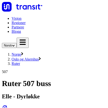
Visjon
Regioner
Partnere
Blogg
Norsk
Norge
Oslo og Akershus
Ruter
507
Ruter 507 buss
Elle - Dyrløkke