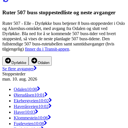
Ruter 507 buss stoppestedliste og neste avganger
Ruter 507 - Elle - Dyrløkke buss betjener 8 buss-stoppesteder i Oslo
og Akershus-området, med avgang fra Odalen og slutt ved
Dyrløkke. Bla ned for å se kommende 507 buss-tider ved hvert
stoppested, så vises de neste planlagte 507 buss-tidene. Den
fullstendige 507 buss-rutetabellen samt sanntidsavganger (hvis
tilgjengelig)
finner du i Transit-appen
.
Dyrløkke
Odalen
Se flere avganger
Stoppesteder
man. 10. aug. 2026
Odalen
10:00
Øierudåsen
10:01
Ekebergveien
10:02
Haveråsveien
10:02
Haver
10:03
Klommestein
10:06
Fugleveien
10:08