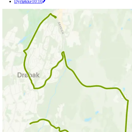
Dyrløkke
10:10