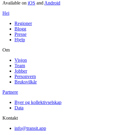
Available on
iOS
and
Android
Hei
Regioner
Blogg
Presse
Hjelp
Om
Visjon
Team
Jobber
Personvern
Bruksvilkår
Partnere
Byer og kollektivselskap
Data
Kontakt
info@transit.app