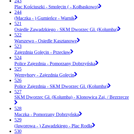
243
Plac Kościuszki - Smolęcin ( - Kołbaskowo)
244
(Maczka - ) Gumieńce - Warnik
521
Osiedle Zawadzkiego - SKM Dworzec Gł. (Kolumba)
522
Warszewo - Osiedle Kasztanowe
523
Zajezdnia Golęcin - Przecław
524
Police Zajezdnia - Pomorzany Dobrzyńska
525
Wernyhory - Zajezdnia Golęcin
526
Police Zajezdnia - SKM Dworzec Gł. (Kolumba)
527
SKM Dworzec Gł. (Kolumba) - Klonowica Zaj. / Bezrzecze
528
Maczka - Pomorzany Dobrzyńska
529
(Jaworowa - ) Zawadzkiego - Plac Rodła
530