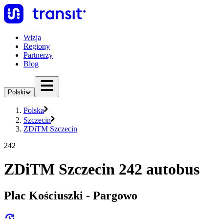
Wizja
Regiony
Partnerzy
Blog
Polski
Polska
Szczecin
ZDiTM Szczecin
242
ZDiTM Szczecin 242 autobus
Plac Kościuszki - Pargowo