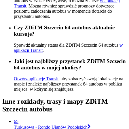
autobus w czasie rzeczywistym można znaleźć
w aplikacji
Transit
. Można również sprawdzić prognozy dotyczące
poziomu zatłoczenia autobus w momencie dotarcia do
przystanku autobus.
Czy ZDiTM Szczecin 64 autobus aktualnie
kursuje?
Sprawdź aktualny status dla ZDiTM Szczecin 64 autobus
w
aplikacji Transit
.
Jaki jest najbliższy przystanek ZDiTM Szczecin
64 autobus w mojej okolicy?
Otwórz aplikację Transit
, aby zobaczyć swoją lokalizację na
mapie i znaleźć najbliższy przystanek 64 autobus w pobliżu
miejsca, w którym się znajdujesz.
Inne rozkłady, trasy i mapy ZDiTM
Szczecin autobus
65
Turkusowa - Rondo Ułanów Podolskich