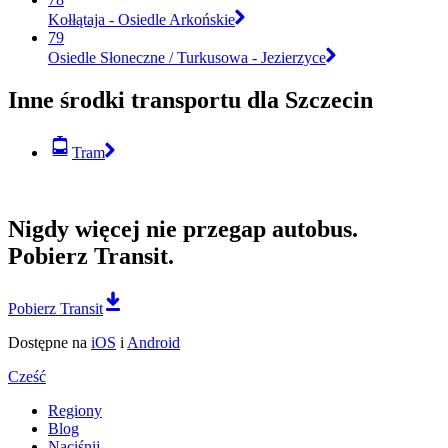
Kołłątaja - Osiedle Arkońskie
79
Osiedle Słoneczne / Turkusowa - Jezierzyce
Inne środki transportu dla Szczecin
Tram
Nigdy więcej nie przegap autobus.
Pobierz Transit.
Pobierz Transit
Dostępne na
iOS
i
Android
Cześć
Regiony
Blog
Naciśnij