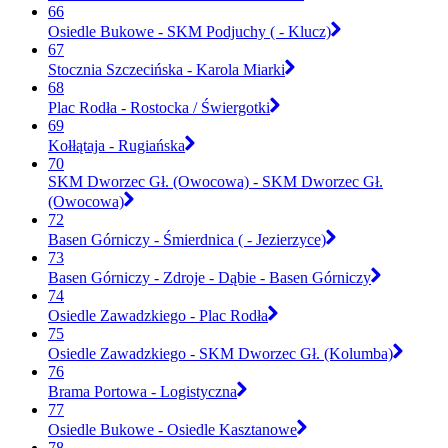
66
Osiedle Bukowe - SKM Podjuchy ( - Klucz)
67
Stocznia Szczecińska - Karola Miarki
68
Plac Rodła - Rostocka / Świergotki
69
Kołłątaja - Rugiańska
70
SKM Dworzec Gł. (Owocowa) - SKM Dworzec Gł.
(Owocowa)
72
Basen Górniczy - Śmierdnica ( - Jezierzyce)
73
Basen Górniczy - Zdroje - Dąbie - Basen Górniczy
74
Osiedle Zawadzkiego - Plac Rodła
75
Osiedle Zawadzkiego - SKM Dworzec Gł. (Kolumba)
76
Brama Portowa - Logistyczna
77
Osiedle Bukowe - Osiedle Kasztanowe
78