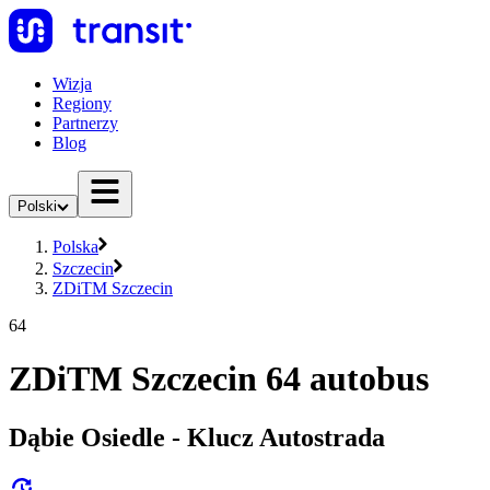
Wizja
Regiony
Partnerzy
Blog
Polski
Polska
Szczecin
ZDiTM Szczecin
64
ZDiTM Szczecin 64 autobus
Dąbie Osiedle - Klucz Autostrada