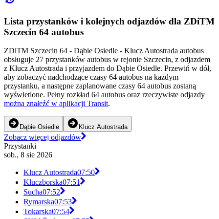
Lista przystanków i kolejnych odjazdów dla ZDiTM
Szczecin 64 autobus
ZDiTM Szczecin 64 - Dąbie Osiedle - Klucz Autostrada autobus
obsługuje 27 przystanków autobus w rejonie Szczecin, z odjazdem
z Klucz Autostrada i przyjazdem do Dąbie Osiedle. Przewiń w dół,
aby zobaczyć nadchodzące czasy 64 autobus na każdym
przystanku, a następne zaplanowane czasy 64 autobus zostaną
wyświetlone. Pełny rozkład 64 autobus oraz rzeczywiste odjazdy
można znaleźć w aplikacji Transit
.
Dąbie Osiedle
Klucz Autostrada
Zobacz więcej odjazdów
Przystanki
sob., 8 sie 2026
Klucz Autostrada
07:50
Kluczborska
07:51
Sucha
07:52
Rymarska
07:53
Tokarska
07:54