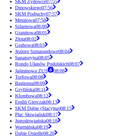
SKM Żydowce
07:55
Dmowskiego
07:56
SKM Podjuchy
07:57
Metalowa
07:58
Szlamowa
08:00
Granitowa
08:01
Złota
08:02
Grabowa
08:03
Jezioro Szmaragdowe
08:04
Sanatoryjna
08:05
Rondo Ułanów Podolskich
08:07
Jaśminowa ZUS
08:08
Torfowa
08:08
Bagienna
08:09
Gryfińska
08:11
Klombowa
08:12
Emilii Gierczak
08:13
SKM Dąbie (Stacyjna)
08:15
Plac Słowiański
08:17
Jugosłowiańska
08:18
Warmińska
08:19
Dąbie Osiedle
08:20