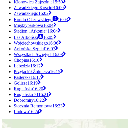
Klonowica Zajezdnia
15:59
Zawadzkiego Kościół
16:00
Zawadzkiego
16:02
Rondo Olszewskiego
16:03
Międzyparkowa
16:04
Stadion „Arkonia”
16:04
Las Arkoński
16:05
Wojciechowskiego
16:06
Arkońska Szpital
16:07
Wszystkich Świętych
16:08
Chopina
16:10
Łabędzia
16:12
Przyjaciół Żołnierza
16:15
Pasterska
16:17
Golisza
16:19
Rugiańska
16:20
Rugiańska 71
16:21
Dobromiry
16:22
Stocznia Remontowa
16:23
Ludowa
16:24