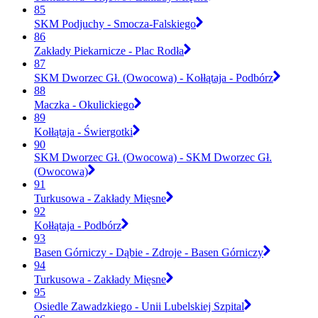
85
SKM Podjuchy - Smocza-Falskiego
86
Zakłady Piekarnicze - Plac Rodła
87
SKM Dworzec Gł. (Owocowa) - Kołłątaja - Podbórz
88
Maczka - Okulickiego
89
Kołłątaja - Świergotki
90
SKM Dworzec Gł. (Owocowa) - SKM Dworzec Gł.
(Owocowa)
91
Turkusowa - Zakłady Mięsne
92
Kołłątaja - Podbórz
93
Basen Górniczy - Dąbie - Zdroje - Basen Górniczy
94
Turkusowa - Zakłady Mięsne
95
Osiedle Zawadzkiego - Unii Lubelskiej Szpital