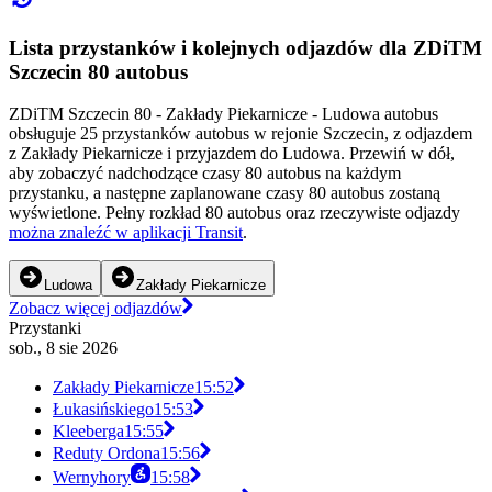
Lista przystanków i kolejnych odjazdów dla ZDiTM
Szczecin 80 autobus
ZDiTM Szczecin 80 - Zakłady Piekarnicze - Ludowa autobus
obsługuje 25 przystanków autobus w rejonie Szczecin, z odjazdem
z Zakłady Piekarnicze i przyjazdem do Ludowa. Przewiń w dół,
aby zobaczyć nadchodzące czasy 80 autobus na każdym
przystanku, a następne zaplanowane czasy 80 autobus zostaną
wyświetlone. Pełny rozkład 80 autobus oraz rzeczywiste odjazdy
można znaleźć w aplikacji Transit
.
Ludowa
Zakłady Piekarnicze
Zobacz więcej odjazdów
Przystanki
sob., 8 sie 2026
Zakłady Piekarnicze
15:52
Łukasińskiego
15:53
Kleeberga
15:55
Reduty Ordona
15:56
Wernyhory
15:58