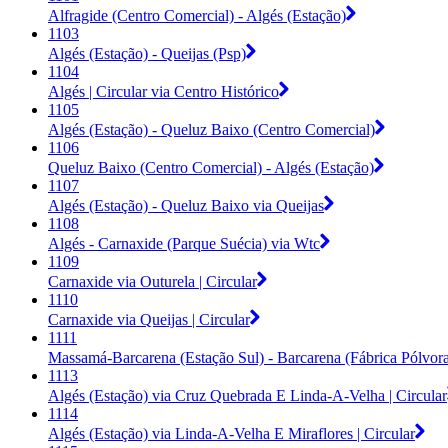
Alfragide (Centro Comercial) - Algés (Estação)
1103
Algés (Estação) - Queijas (Psp)
1104
Algés | Circular via Centro Histórico
1105
Algés (Estação) - Queluz Baixo (Centro Comercial)
1106
Queluz Baixo (Centro Comercial) - Algés (Estação)
1107
Algés (Estação) - Queluz Baixo via Queijas
1108
Algés - Carnaxide (Parque Suécia) via Wtc
1109
Carnaxide via Outurela | Circular
1110
Carnaxide via Queijas | Circular
1111
Massamá-Barcarena (Estação Sul) - Barcarena (Fábrica Pólvor
1113
Algés (Estação) via Cruz Quebrada E Linda-A-Velha | Circular
1114
Algés (Estação) via Linda-A-Velha E Miraflores | Circular