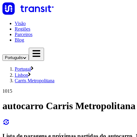
Visão
Regiões
Parceiros
Blog
Português
Portugal
Lisbon
Carris Metropolitana
1015
autocarro Carris Metropolitana
Lista de paragens e próximas partidas do autocarro,