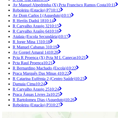
Av Manuel Alpedrinha (X) Pcta Francisco Ramos Costa
10:11
Reboleira (Estação) P7
10:12
Av Dom Carlos I (Aqueduto)
10:13
R Heróis Dadrá 18
10:14
R Carvalho Araujo 32
10:15
R Carvalho Araújo 64
10:16
Atalaia (Escola Secundária)
10:17
R Jorge Mina 13
10:18
R Manuel Cabanas 3
10:19
Av Gorgel Amaral 14
10:20
Pcta R Proença (X) Pcta M L Caneças
10:21
Pcta Raul Proença
10:21
R Bernardino Machado (Escola)
10:22
Praça Marquês Das Minas 4
10:22
R Catarina Eufémia 2 (Centro Saúde)
10:23
Damaia Cima
10:24
R Carvalho Araujo 25
10:24
Praça Águas Livres 2a
10:25
R Bartolomeu Dias (Aqueduto)
10:26
Reboleira (Estação) P3
10:27