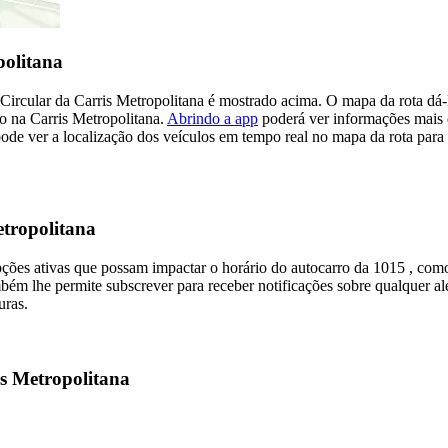
politana
Circular da Carris Metropolitana é mostrado acima. O mapa da rota dá-l
ro na Carris Metropolitana.
Abrindo a app
poderá ver informações mais d
 ver a localização dos veículos em tempo real no mapa da rota para s
etropolitana
pções ativas que possam impactar o horário do autocarro da 1015 , co
ém lhe permite subscrever para receber notificações sobre qualquer ale
uras.
is Metropolitana