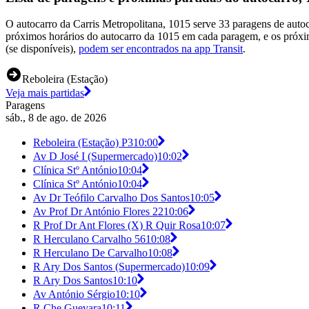
O autocarro da Carris Metropolitana, 1015 serve 33 paragens de autoc
próximos horários do autocarro da 1015 em cada paragem, e os próxi
(se disponíveis),
podem ser encontrados na app Transit
.
Reboleira (Estação)
Veja mais partidas
Paragens
sáb., 8 de ago. de 2026
Reboleira (Estação) P3
10:00
Av D José I (Supermercado)
10:02
Clínica Stº António
10:04
Clínica Stº António
10:04
Av Dr Teófilo Carvalho Dos Santos
10:05
Av Prof Dr António Flores 22
10:06
R Prof Dr Ant Flores (X) R Quir Rosa
10:07
R Herculano Carvalho 56
10:08
R Herculano De Carvalho
10:08
R Ary Dos Santos (Supermercado)
10:09
R Ary Dos Santos
10:10
Av António Sérgio
10:10
R Che Guevara
10:11