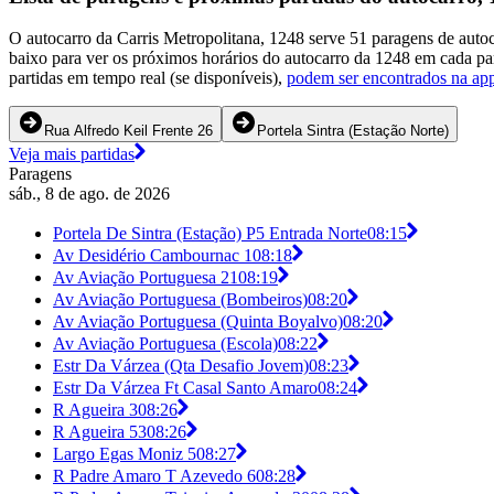
O autocarro da Carris Metropolitana, 1248 serve 51 paragens de autoc
baixo para ver os próximos horários do autocarro da 1248 em cada p
partidas em tempo real (se disponíveis),
podem ser encontrados na app
Rua Alfredo Keil Frente 26
Portela Sintra (Estação Norte)
Veja mais partidas
Paragens
sáb., 8 de ago. de 2026
Portela De Sintra (Estação) P5 Entrada Norte
08:15
Av Desidério Cambournac 1
08:18
Av Aviação Portuguesa 21
08:19
Av Aviação Portuguesa (Bombeiros)
08:20
Av Aviação Portuguesa (Quinta Boyalvo)
08:20
Av Aviação Portuguesa (Escola)
08:22
Estr Da Várzea (Qta Desafio Jovem)
08:23
Estr Da Várzea Ft Casal Santo Amaro
08:24
R Agueira 3
08:26
R Agueira 53
08:26
Largo Egas Moniz 5
08:27
R Padre Amaro T Azevedo 6
08:28