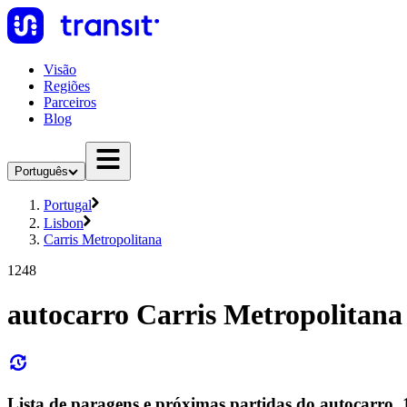
Visão
Regiões
Parceiros
Blog
Português
Portugal
Lisbon
Carris Metropolitana
1248
autocarro Carris Metropolitana
Lista de paragens e próximas partidas do autocarro,