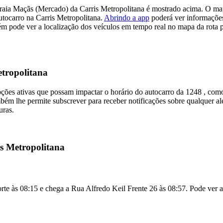
Praia Maçãs (Mercado) da Carris Metropolitana é mostrado acima. O map
utocarro na Carris Metropolitana.
Abrindo a app
poderá ver informações
pode ver a localização dos veículos em tempo real no mapa da rota pa
etropolitana
pções ativas que possam impactar o horário do autocarro da 1248 , co
ém lhe permite subscrever para receber notificações sobre qualquer ale
uras.
is Metropolitana
rte às 08:15 e chega a Rua Alfredo Keil Frente 26 às 08:57. Pode ver a