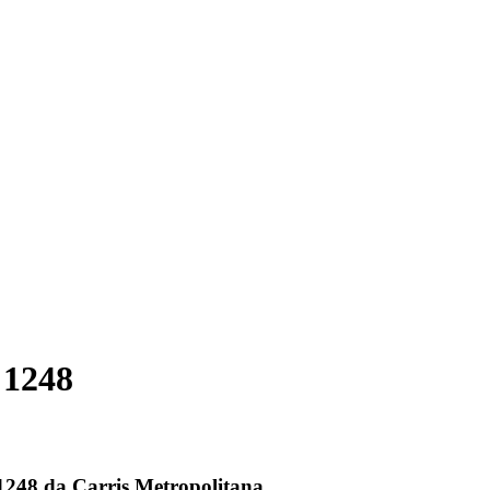
 1248
 1248 da Carris Metropolitana