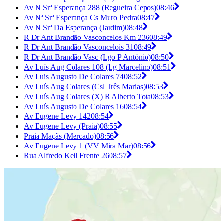
Av N Srª Esperança 288 (Regueira Cepos)
08:46
Av Nª Srª Esperança Cs Muro Pedra
08:47
Av N Srª Da Esperança (Jardim)
08:48
R Dr Ant Brandão Vasconcelos Km 236
08:49
R Dr Ant Brandão Vasconcelois 31
08:49
R Dr Ant Brandão Vasc (Lgo P António)
08:50
Av Luís Aug Colares 108 (Lg Marcelino)
08:51
Av Luís Augusto De Colares 74
08:52
Av Luís Aug Colares (Csl Três Marias)
08:53
Av Luís Aug Colares (X) R Alberto Tota
08:53
Av Luís Augusto De Colares 16
08:54
Av Eugene Levy 142
08:54
Av Eugene Levy (Praia)
08:55
Praia Maçãs (Mercado)
08:56
Av Eugene Levy 1 (VV Mira Mar)
08:56
Rua Alfredo Keil Frente 26
08:57