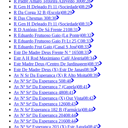
R Padre Amaro Teixeira Azevedo 30
08:28
R Gen H Delgado Ft 11 (Sociedade)
08:29
R Da Corga 32 B (Escola)
08:29
R Das Chesmas 3
08:30
R Gen H Delgado Ft 11 (Sociedade)
08:31
R D António De Sá Frente 21
08:31
R Eduardo Frutuoso Gaio (Lg Ponte)
08:32
R Eduardo Frutuoso Gaio Ft Lt 25 C
08:33
R Eduardo Frut Gaio (Casal S José)
08:33
Estr De Madre Deus Frente N º 165
08:33
Estr A H Rod Maximiano Café Alegria
08:34
Estr Madre Deus (Centro De Jardinagem)
08:35
Estr De Madre Deus (X) Estr De Janas
08:36
Av N Sr Da Esperança (X) R Alto Moita
08:39
Av Nª Srª Da Esperança 5
08:40
Av Nª Srª Da Esperança 7 (Capela)
08:41
Av Nª Srª Da Esperança 48
08:41
Av Nª Srª Da Esperança (X) Out Vista
08:42
Av Nª Srª Da Esperança 126
08:43
Av N Srª Esperança 182 B (Farmácia)
08:44
Av Nª Srª Da Esperança 204
08:44
Av Nª Srª Da Esperança 216
08:44
Av Nª Srª Esperança 203 (X) Estr Aguda
08:45