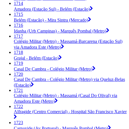
1714
Amadora (Estação Sul) - Belém (Estação)
1715
Belém (Estação) - Mira Sintra (Mercado)
1716
Idanha (Urb Campinas) - Marquês Pombal (Metro)
1717
Colégio Militar (Metro) - Massamá-Barcarena (Estação Sul)
via Amadora Este (Metro)
1718
Grajal - Belém (Estação)
1719
Casal De Cambra - Colégio Militar (Metro)
1720
Casal De Cambra - Colégio Militar (Metro) via Queluz-Belas
(Estação)
1721
Colégio Militar (Metro) - Massamá (Casal Do Olival) via
Amadora Este (Metro)
1722
Alfragide (Centro Comercial) - Hospital São Francisco Xavier
1723
Carnaxide (Av Portugal) - Marquês Pombal (Metro)