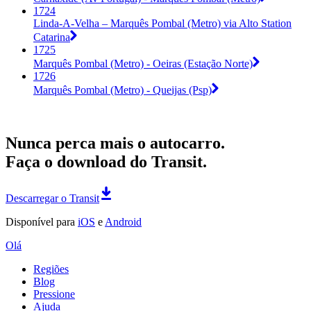
1724
Linda-A-Velha – Marquês Pombal (Metro) via Alto Station
Catarina
1725
Marquês Pombal (Metro) - Oeiras (Estação Norte)
1726
Marquês Pombal (Metro) - Queijas (Psp)
Nunca perca mais o autocarro.
Faça o download do Transit.
Descarregar o Transit
Disponível para
iOS
e
Android
Olá
Regiões
Blog
Pressione
Ajuda