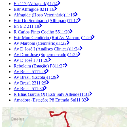
En 117 (Alfrapark)
11:14
Estr Alfragide 82
11:16
Alfragide (Hosp Veterinário)
11:16
Estr Do Seminário (Alfrapark)
11:17
En 6-2 2
11:18
R Carlos Pinto Coelho 55
11:20
Estr Mun Cemitério (Rot Av Marconi)
11:20
Av Marconi (Cemitério)
11:22
Av D José I (Análises Clínicas)
11:24
Av Dom José (Supermercado)
11:25
Av D José I 7
11:26
Reboleira (Estação) P8
11:27
Av Brasil 51
11:28
Av Brasil (Escola)
11:29
Av Brasil 23
11:29
Av Brasil 5
11:30
R Elias Garcia (X) Estr Salv Allende
11:31
Amadora (Estação) P8 Entrada Sul
11:32