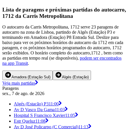
Lista de paragens e próximas partidas do autocarro,
1712 da Carris Metropolitana
O autocarro da Carris Metropolitana, 1712 serve 23 paragens de
autocarro na zona de Lisboa, partindo de Algés (Estação) P3 e
terminando em Amadora (Estação) P8 Entrada Sul. Deslize para
baixo para ver os próximos horários do autocarro da 1712 em cada
paragem, e os próximos horários programados do autocarro, 1712
serão exibidos. O horário completo do autocarro,1712 , bem como
as partidas em tempo real (se disponíveis),
podem ser encontrados
na app Transit
.
Amadora (Estação Sul)
Algés (Estação)
Veja mais partidas
Paragens
sex., 7 de ago. de 2026
Algés (Estação) P3
11:00
Av D Vasco Da Gama
11:03
Hospital S Francisco Xavier
11:05
Estr Queluz
11:08
Av D José Policarpo (C Comercial)
11:13