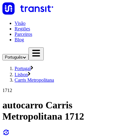
Visão
Regiões
Parceiros
Blog
Português
Portugal
Lisbon
Carris Metropolitana
1712
autocarro Carris
Metropolitana 1712