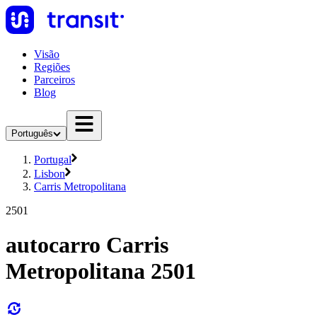
Visão
Regiões
Parceiros
Blog
Português
Portugal
Lisbon
Carris Metropolitana
2501
autocarro Carris
Metropolitana 2501