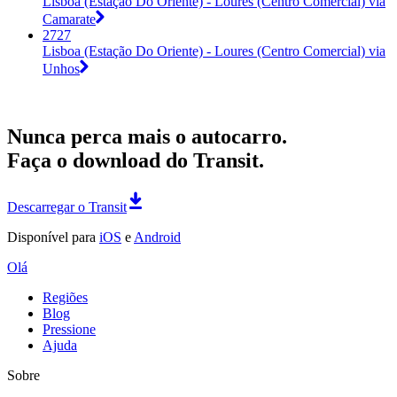
Lisboa (Estação Do Oriente) - Loures (Centro Comercial) via
Camarate
2727
Lisboa (Estação Do Oriente) - Loures (Centro Comercial) via
Unhos
Nunca perca mais o autocarro.
Faça o download do Transit.
Descarregar o Transit
Disponível para
iOS
e
Android
Olá
Regiões
Blog
Pressione
Ajuda
Sobre