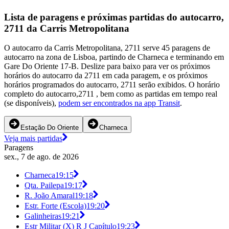
Lista de paragens e próximas partidas do autocarro,
2711 da Carris Metropolitana
O autocarro da Carris Metropolitana, 2711 serve 45 paragens de
autocarro na zona de Lisboa, partindo de Charneca e terminando em
Gare Do Oriente 17-B. Deslize para baixo para ver os próximos
horários do autocarro da 2711 em cada paragem, e os próximos
horários programados do autocarro, 2711 serão exibidos. O horário
completo do autocarro,2711 , bem como as partidas em tempo real
(se disponíveis),
podem ser encontrados na app Transit
.
Estação Do Oriente
Charneca
Veja mais partidas
Paragens
sex., 7 de ago. de 2026
Charneca
19:15
Qta. Pailepa
19:17
R. João Amaral
19:18
Estr. Forte (Escola)
19:20
Galinheiras
19:21
Estr Militar (X) R J Capítulo
19:23