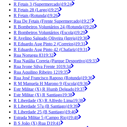
R Fetais 3 (Supermercado)
19:24
R Fetais 28 (Largo)
19:25
R Fetais (Rotunda)
19:26
Rua De Fetais (Frente Supermercado)
19:27
R Bombeiros Voluntários 24 (Rotunda)
19:28
R Bombeiros Voluntários (Escola)
19:29
R Avelino Salgado Oliveira (Igreja)
19:30
R Eduardo Aug Pinto 2 (Correios)
19:31
R Eduardo Aug Pinto 42 (Chafariz)
19:31
Rua Noruega 83
19:32
Rua Natália Correia (Parque Desportivo)
19:33
Rua Ivone Silva Frente 10
19:34
Rua Aquilino Ribeiro 12
19:35
Rua José Francisco Raposo (Rotunda)
19:36
R M Manuela H Marono 9 (Escola)
19:36
Estr Militar (X) R Humb Delgado
19:37
Estr Militar (X) R Santiago
19:38
R Liberdade (X) R Alfredo Lima
19:38
R Liberdade 57a (B Santiago)
19:39
R Liberdade 25 (B Santiago)
19:40
Estrada Militar 5 (Campo Rio)
19:40
B S João (X) Rua D
19:41