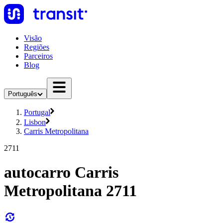
Visão
Regiões
Parceiros
Blog
Português
Portugal
Lisbon
Carris Metropolitana
2711
autocarro Carris
Metropolitana 2711