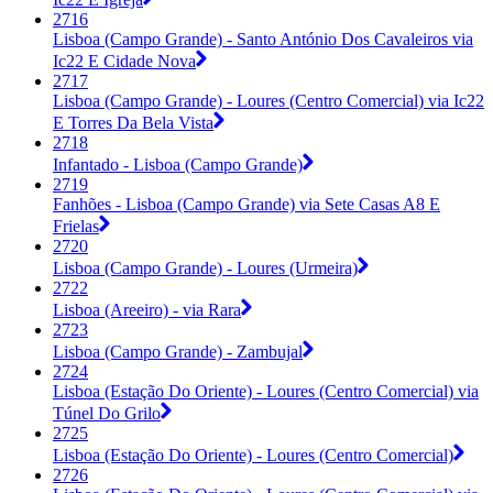
2716
Lisboa (Campo Grande) - Santo António Dos Cavaleiros via
Ic22 E Cidade Nova
2717
Lisboa (Campo Grande) - Loures (Centro Comercial) via Ic22
E Torres Da Bela Vista
2718
Infantado - Lisboa (Campo Grande)
2719
Fanhões - Lisboa (Campo Grande) via Sete Casas A8 E
Frielas
2720
Lisboa (Campo Grande) - Loures (Urmeira)
2722
Lisboa (Areeiro) - via Rara
2723
Lisboa (Campo Grande) - Zambujal
2724
Lisboa (Estação Do Oriente) - Loures (Centro Comercial) via
Túnel Do Grilo
2725
Lisboa (Estação Do Oriente) - Loures (Centro Comercial)
2726