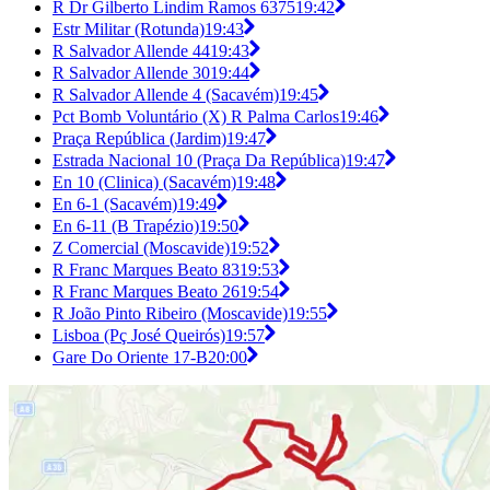
R Dr Gilberto Lindim Ramos 6375
19:42
Estr Militar (Rotunda)
19:43
R Salvador Allende 44
19:43
R Salvador Allende 30
19:44
R Salvador Allende 4 (Sacavém)
19:45
Pct Bomb Voluntário (X) R Palma Carlos
19:46
Praça República (Jardim)
19:47
Estrada Nacional 10 (Praça Da República)
19:47
En 10 (Clinica) (Sacavém)
19:48
En 6-1 (Sacavém)
19:49
En 6-11 (B Trapézio)
19:50
Z Comercial (Moscavide)
19:52
R Franc Marques Beato 83
19:53
R Franc Marques Beato 26
19:54
R João Pinto Ribeiro (Moscavide)
19:55
Lisboa (Pç José Queirós)
19:57
Gare Do Oriente 17-B
20:00