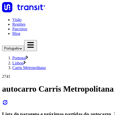
Visão
Regiões
Parceiros
Blog
Português
Portugal
Lisbon
Carris Metropolitana
2741
autocarro Carris Metropolitana
Lista de paragens e próximas partidas do autocarro,