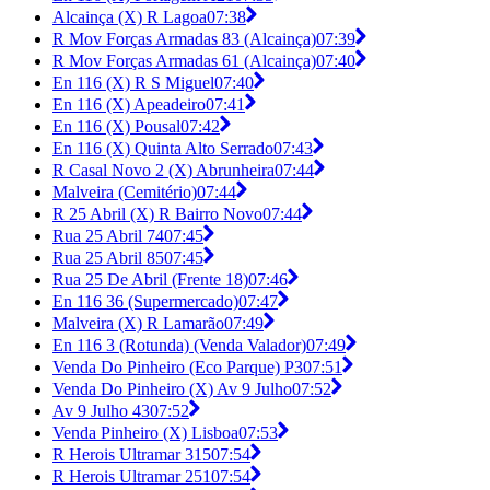
Alcainça (X) R Lagoa
07:38
R Mov Forças Armadas 83 (Alcainça)
07:39
R Mov Forças Armadas 61 (Alcainça)
07:40
En 116 (X) R S Miguel
07:40
En 116 (X) Apeadeiro
07:41
En 116 (X) Pousal
07:42
En 116 (X) Quinta Alto Serrado
07:43
R Casal Novo 2 (X) Abrunheira
07:44
Malveira (Cemitério)
07:44
R 25 Abril (X) R Bairro Novo
07:44
Rua 25 Abril 74
07:45
Rua 25 Abril 85
07:45
Rua 25 De Abril (Frente 18)
07:46
En 116 36 (Supermercado)
07:47
Malveira (X) R Lamarão
07:49
En 116 3 (Rotunda) (Venda Valador)
07:49
Venda Do Pinheiro (Eco Parque) P3
07:51
Venda Do Pinheiro (X) Av 9 Julho
07:52
Av 9 Julho 43
07:52
Venda Pinheiro (X) Lisboa
07:53
R Herois Ultramar 315
07:54
R Herois Ultramar 251
07:54