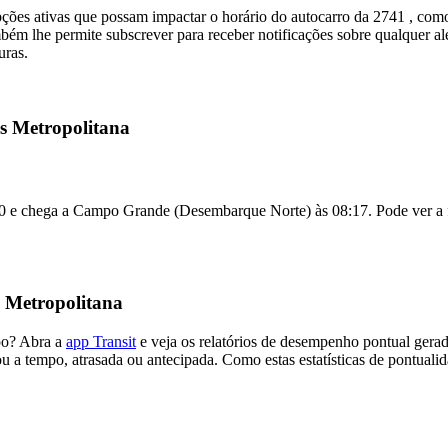
pções ativas que possam impactar o horário do autocarro da 2741 , co
ém lhe permite subscrever para receber notificações sobre qualquer ale
uras.
is Metropolitana
00 e chega a Campo Grande (Desembarque Norte) às 08:17. Pode ver a fr
 Metropolitana
mpo? Abra a
app Transit
e veja os relatórios de desempenho pontual gera
u a tempo, atrasada ou antecipada. Como estas estatísticas de pontualid