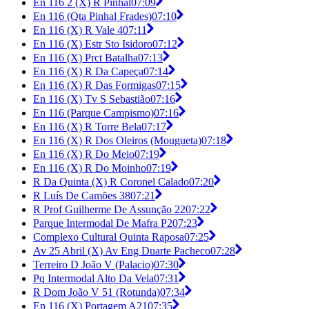
En 116 2 (X) R Pinhal
07:09
En 116 (Qta Pinhal Frades)
07:10
En 116 (X) R Vale 4
07:11
En 116 (X) Estr Sto Isidoro
07:12
En 116 (X) Prct Batalha
07:13
En 116 (X) R Da Capeça
07:14
En 116 (X) R Das Formigas
07:15
En 116 (X) Tv S Sebastião
07:16
En 116 (Parque Campismo)
07:16
En 116 (X) R Torre Bela
07:17
En 116 (X) R Dos Oleiros (Mougueta)
07:18
En 116 (X) R Do Meio
07:19
En 116 (X) R Do Moinho
07:19
R Da Quinta (X) R Coronel Calado
07:20
R Luís De Camões 38
07:21
R Prof Guilherme De Assunção 22
07:22
Parque Intermodal De Mafra P2
07:23
Complexo Cultural Quinta Raposa
07:25
Av 25 Abril (X) Av Eng Duarte Pacheco
07:28
Terreiro D João V (Palacio)
07:30
Pq Intermodal Alto Da Vela
07:31
R Dom João V 51 (Rotunda)
07:34
En 116 (X) Portagem A21
07:35