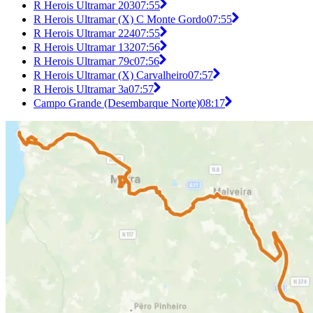
R Herois Ultramar 203
07:55
R Herois Ultramar (X) C Monte Gordo
07:55
R Herois Ultramar 224
07:55
R Herois Ultramar 132
07:56
R Herois Ultramar 79c
07:56
R Herois Ultramar (X) Carvalheiro
07:57
R Herois Ultramar 3a
07:57
Campo Grande (Desembarque Norte)
08:17