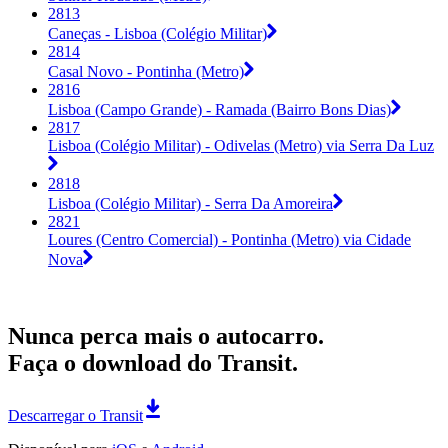
2813
Caneças - Lisboa (Colégio Militar)
2814
Casal Novo - Pontinha (Metro)
2816
Lisboa (Campo Grande) - Ramada (Bairro Bons Dias)
2817
Lisboa (Colégio Militar) - Odivelas (Metro) via Serra Da Luz
2818
Lisboa (Colégio Militar) - Serra Da Amoreira
2821
Loures (Centro Comercial) - Pontinha (Metro) via Cidade
Nova
Nunca perca mais o autocarro.
Faça o download do Transit.
Descarregar o Transit