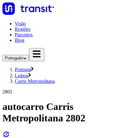
Visão
Regiões
Parceiros
Blog
Português
Portugal
Lisbon
Carris Metropolitana
2802
autocarro Carris
Metropolitana 2802