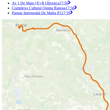
Av 1 De Maio (X) R Olivença
17:56
Complexo Cultural Quinta Raposa
17:58
Parque Intermodal De Mafra P2
17:59