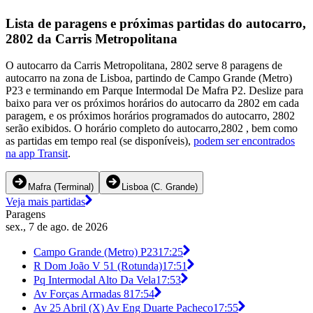
Lista de paragens e próximas partidas do autocarro,
2802 da Carris Metropolitana
O autocarro da Carris Metropolitana, 2802 serve 8 paragens de
autocarro na zona de Lisboa, partindo de Campo Grande (Metro)
P23 e terminando em Parque Intermodal De Mafra P2. Deslize para
baixo para ver os próximos horários do autocarro da 2802 em cada
paragem, e os próximos horários programados do autocarro, 2802
serão exibidos. O horário completo do autocarro,2802 , bem como
as partidas em tempo real (se disponíveis),
podem ser encontrados
na app Transit
.
Mafra (Terminal)
Lisboa (C. Grande)
Veja mais partidas
Paragens
sex., 7 de ago. de 2026
Campo Grande (Metro) P23
17:25
R Dom João V 51 (Rotunda)
17:51
Pq Intermodal Alto Da Vela
17:53
Av Forças Armadas 8
17:54
Av 25 Abril (X) Av Eng Duarte Pacheco
17:55