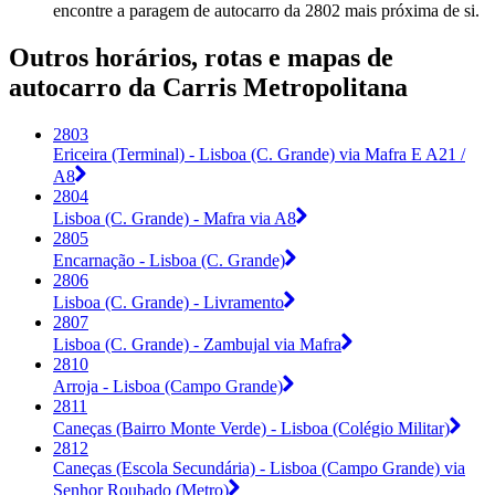
encontre a paragem de autocarro da 2802 mais próxima de si.
Outros horários, rotas e mapas de
autocarro da Carris Metropolitana
2803
Ericeira (Terminal) - Lisboa (C. Grande) via Mafra E A21 /
A8
2804
Lisboa (C. Grande) - Mafra via A8
2805
Encarnação - Lisboa (C. Grande)
2806
Lisboa (C. Grande) - Livramento
2807
Lisboa (C. Grande) - Zambujal via Mafra
2810
Arroja - Lisboa (Campo Grande)
2811
Caneças (Bairro Monte Verde) - Lisboa (Colégio Militar)
2812
Caneças (Escola Secundária) - Lisboa (Campo Grande) via
Senhor Roubado (Metro)