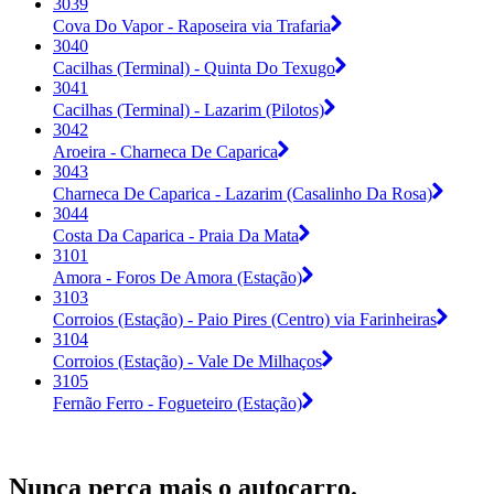
3039
Cova Do Vapor - Raposeira via Trafaria
3040
Cacilhas (Terminal) - Quinta Do Texugo
3041
Cacilhas (Terminal) - Lazarim (Pilotos)
3042
Aroeira - Charneca De Caparica
3043
Charneca De Caparica - Lazarim (Casalinho Da Rosa)
3044
Costa Da Caparica - Praia Da Mata
3101
Amora - Foros De Amora (Estação)
3103
Corroios (Estação) - Paio Pires (Centro) via Farinheiras
3104
Corroios (Estação) - Vale De Milhaços
3105
Fernão Ferro - Fogueteiro (Estação)
Nunca perca mais o autocarro.