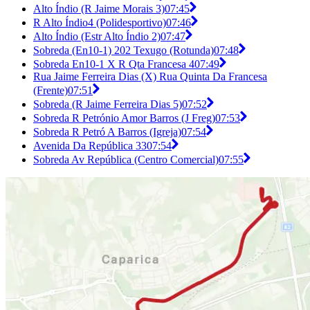
Alto Índio (R Jaime Morais 3)
07:45
R Alto Índio4 (Polidesportivo)
07:46
Alto Índio (Estr Alto Índio 2)
07:47
Sobreda (En10-1) 202 Texugo (Rotunda)
07:48
Sobreda En10-1 X R Qta Francesa 4
07:49
Rua Jaime Ferreira Dias (X) Rua Quinta Da Francesa
(Frente)
07:51
Sobreda (R Jaime Ferreira Dias 5)
07:52
Sobreda R Petrónio Amor Barros (J Freg)
07:53
Sobreda R Petró A Barros (Igreja)
07:54
Avenida Da República 33
07:54
Sobreda Av República (Centro Comercial)
07:55