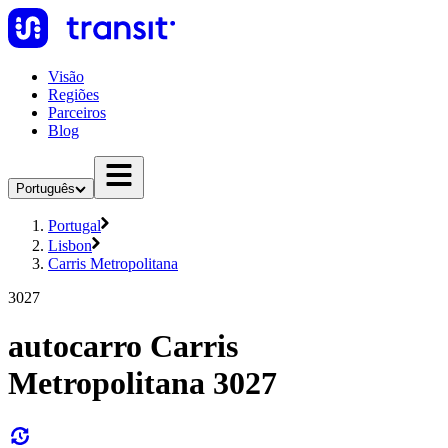
Visão
Regiões
Parceiros
Blog
Português
Portugal
Lisbon
Carris Metropolitana
3027
autocarro Carris
Metropolitana 3027