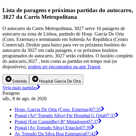
Lista de paragens e próximas partidas do autocarro,
3027 da Carris Metropolitana
O autocarro da Carris Metropolitana, 3027 serve 16 paragens de
autocarro na zona de Lisboa, partindo de Hosp. Garcia De Orta
(Cons. Externas) e terminando em Sobreda Av República (Centro
Comercial). Deslize para baixo para ver os próximos horários do
autocarro da 3027 em cada paragem, e os próximos horários
programados do autocarro, 3027 serão exibidos. O horário completo
do autocarro,3027 , bem como as partidas em tempo real (se
disponíveis),
podem ser encontrados na app Transit
.
Sobreda
Hospital Garcia De Orta
Veja mais partidas
Paragens
sáb., 8 de ago. de 2026
Hosp. Garcia De Orta (Cons. Externas)
07:35
Pragal (Avª Torrado Silva) Fte Hospital G Orta
07:37
Pragal (Estr Casquilho) Bº Matadouro
07:37
Pragal (Av Torrado Silva) Estação
07:39
Av Torrado Da Silva Boa Esperança
07:42